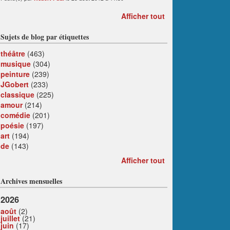
Afficher tout
Sujets de blog par étiquettes
théâtre
(463)
musique
(304)
peinture
(239)
JGobert
(233)
classique
(225)
amour
(214)
comédie
(201)
poésie
(197)
art
(194)
de
(143)
Afficher tout
Archives mensuelles
2026
août
(2)
juillet
(21)
juin
(17)