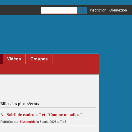
Inscription
Connexion
Vidéos
Groupes
Billets les plus récents
A "Soleil de canicule " et "Comme un adieu"
Publié(e) par
ElizabethM
le 6 août 2026 à 7:13