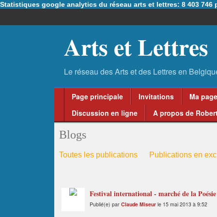
Statistiques google analytics du réseau arts et lettres: 8 403 74
Arts et Lettres
Page principale
Invitations
Ma pag
Discussion en ligne
A propos de Robert
Blogs
Toutes les publications
Publications en excl
Festival international - marché de la Poési
Publié(e) par
Claude Miseur
le 15 mai 2013 à 9:52