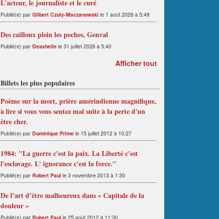
L'acteur, le journaliste et le curé
Publié(e) par
Gilbert Czuly-Msczanowski
le 1 août 2026 à 5:49
Des cailloux plein les poches, Genval
Publié(e) par
Deashelle
le 31 juillet 2026 à 5:40
Afficher tout
Billets les plus populaires
Poème sur la mort, prière amérindienne magnifique,
à lire si vous vous sentez mal suite à la perte d'un
être cher.
Publié(e) par
Dominique Prime
le 15 juillet 2012 à 10:27
1984: "La guerre c'est la paix. La Liberté c'est
l'esclavage. L' ignorance c'est la force."
Publié(e) par
Robert Paul
le 3 novembre 2013 à 1:30
De l’art d’être malheureux dans « Capitale de la
douleur »
Publié(e) par
Robert Paul
le 25 août 2012 à 11:30