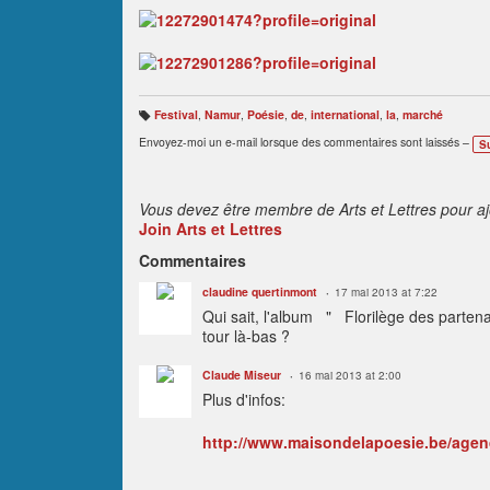
Festival
,
Namur
,
Poésie
,
de
,
international
,
la
,
marché
B
ali
Envoyez-moi un e-mail lorsque des commentaires sont laissés –
S
s
e
s
:
Vous devez être membre de Arts et Lettres pour a
Join Arts et Lettres
Commentaires
claudine quertinmont
17 mai 2013 at 7:22
Qui sait, l'album " Florilège des partenar
tour là-bas ?
Claude Miseur
16 mai 2013 at 2:00
Plus d'infos:
http://www.maisondelapoesie.be/age