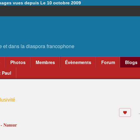
6 pages vues depuis Le 10 octobre 2009
e
Photos
Membres
Évènements
Forum
Blogs
 Paul
usivité
e - Namur