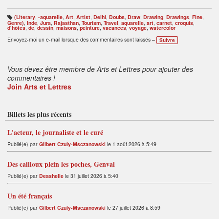
(Literary
,
-aquarelle
,
Art
,
Artist
,
Delhi
,
Doubs
,
Draw
,
Drawing
,
Drawings
,
Fine
,
B
Genre)
,
Inde
,
Jura
,
Rajasthan
,
Tourism
,
Travel
,
aquarelle
,
art
,
carnet
,
croquis
,
ali
d'hôtes
,
de
,
dessin
,
maisons
,
peinture
,
vacances
,
voyage
,
watercolor
s
e
Envoyez-moi un e-mail lorsque des commentaires sont laissés –
Suivre
s
:
Vous devez être membre de Arts et Lettres pour ajouter des
commentaires !
Join Arts et Lettres
Billets les plus récents
L'acteur, le journaliste et le curé
Publié(e) par
Gilbert Czuly-Msczanowski
le 1 août 2026 à 5:49
Des cailloux plein les poches, Genval
Publié(e) par
Deashelle
le 31 juillet 2026 à 5:40
Un été français
Publié(e) par
Gilbert Czuly-Msczanowski
le 27 juillet 2026 à 8:59