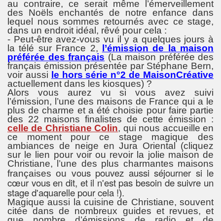
au contraire, ce serait même l’émerveillement
des Noëls enchantés de notre enfance dans
lequel nous sommes retournés avec ce stage,
dans un endroit idéal, rêvé pour cela :
- Peut-être avez-vous vu il y a quelques jours à
la télé sur France 2,
l’émission de la maison
préférée des français
(La maison préférée des
français émission présentée par Stéphane Bern,
voir aussi
le hors série n°2 de MaisonCréative
actuellement dans les kiosques) ?
Alors vous aurez vu si vous avez suivi
l’émission, l’une des maisons de France qui a le
plus de charme et a été choisie pour faire partie
des 22 maisons finalistes de cette émission :
celle de Christiane Colin
, qui nous accueille en
ce moment pour ce stage magique des
ambiances de neige en Jura Oriental (cliquez
sur le lien pour voir ou revoir la jolie maison de
Christiane, l’une des plus charmantes maisons
ous pouvez aussi séjourner si le
françaises ou v
cœur vous en dit, et il n'est pas besoin de suivre un
stage d'aquarelle pour cela !
).
Magique aussi la cuisine de Christiane, souvent
citée dans de nombreux guides et revues, et
que nombre d’émissions de radio et de