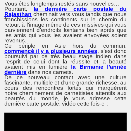
Vous êtes longtemps restés sans nouvelles…
Pourtant,
la dernière carte postale du
Rajasthan
cheminait vers vous tandis que nous
franchissions les continents sur le chemin du
retour, à l’image même de ces missives qui vous
parviennent d’endroits lointains bien après que
les amis qui vous les avaient envoyées soient
revenus.
Ce périple en Asie hors du commun,
commencé il y a plusieurs années
, s’est donc
poursuivi par ce très beau stage indien dans
l’esprit de celui dont la réussite et la beauté
avaient mis en lumière
la Birmanie l’année
dernière
dans nos carnets.
De ce nouveau contact avec une culture
fascinante, multiple et d’une grande richesse, au
cours des rencontres fortes qui marquèrent
notre cheminement de carnettistes attentifs aux
beautés du monde, je vous adresse cette
dernière carte postale, vidéo cette fois-ci :