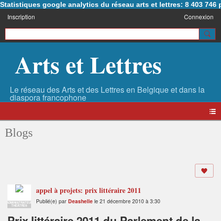
Statistiques google analytics du réseau arts et lettres: 8 403 74
Inscription
Connexion
Arts et Lettres
Blogs
appel à projets: prix littéraire 2011
Publié(e) par
Deashelle
le 21 décembre 2010 à 3:30
ADMINISTRATEUR
THÉÂTRES
Prix littéraire 2011 du Parlement de la