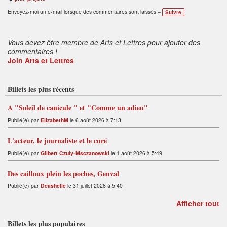
B
ali
Envoyez-moi un e-mail lorsque des commentaires sont laissés –
Suivre
s
e
s
:
Vous devez être membre de Arts et Lettres pour ajouter des
commentaires !
Join Arts et Lettres
Billets les plus récents
A "Soleil de canicule " et "Comme un adieu"
Publié(e) par
ElizabethM
le 6 août 2026 à 7:13
L'acteur, le journaliste et le curé
Publié(e) par
Gilbert Czuly-Msczanowski
le 1 août 2026 à 5:49
Des cailloux plein les poches, Genval
Publié(e) par
Deashelle
le 31 juillet 2026 à 5:40
Afficher tout
Billets les plus populaires