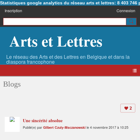
Statistiques google analytics du réseau arts et lettres: 8 403 74
Inscription
Connexion
Arts et Lettres
Blogs
2
Une sincérité absolue
Publié(e) par
Gilbert Czuly-Msczanowski
le 4 novembre 2017 à 10:25