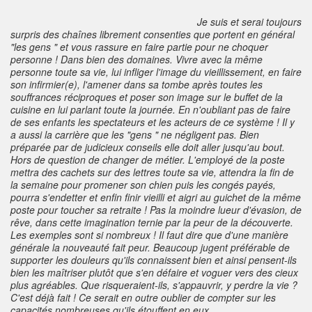
Je suis et serai toujours
surpris des chaînes librement consenties que portent en général
"les gens " et vous rassure en faire partie pour ne choquer
personne ! Dans bien des domaines. Vivre avec la même
personne toute sa vie, lui infliger l'image du vieillissement, en faire
son infirmier(e), l'amener dans sa tombe après toutes les
souffrances réciproques et poser son image sur le buffet de la
cuisine en lui parlant toute la journée. En n'oubliant pas de faire
de ses enfants les spectateurs et les acteurs de ce système ! Il y
a aussi la carrière que les "gens " ne négligent pas. Bien
préparée par de judicieux conseils elle doit aller jusqu'au bout.
Hors de question de changer de métier. L'employé de la poste
mettra des cachets sur des lettres toute sa vie, attendra la fin de
la semaine pour promener son chien puis les congés payés,
pourra s'endetter et enfin finir vieilli et aigri au guichet de la même
poste pour toucher sa retraite ! Pas la moindre lueur d'évasion, de
rêve, dans cette imagination ternie par la peur de la découverte.
Les exemples sont si nombreux ! Il faut dire que d'une manière
générale la nouveauté fait peur. Beaucoup jugent préférable de
supporter les douleurs qu'ils connaissent bien et ainsi pensent-ils
bien les maîtriser plutôt que s'en défaire et voguer vers des cieux
plus agréables. Que risqueraient-ils, s'appauvrir, y perdre la vie ?
C'est déjà fait ! Ce serait en outre oublier de compter sur les
capacités nombreuses qu'ils étouffent en eux.