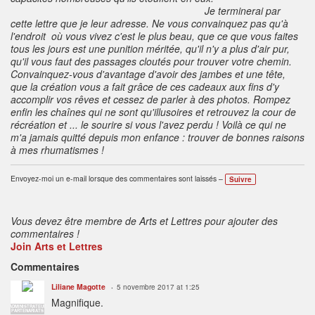
Je terminerai par
cette lettre que je leur adresse. Ne vous convainquez pas qu'à
l'endroit où vous vivez c'est le plus beau, que ce que vous faites
tous les jours est une punition méritée, qu'il n'y a plus d'air pur,
qu'il vous faut des passages cloutés pour trouver votre chemin.
Convainquez-vous d'avantage d'avoir des jambes et une tête,
que la création vous a fait grâce de ces cadeaux aux fins d'y
accomplir vos rêves et cessez de parler à des photos. Rompez
enfin les chaînes qui ne sont qu'illusoires et retrouvez la cour de
récréation et ... le sourire si vous l'avez perdu ! Voilà ce qui ne
m'a jamais quitté depuis mon enfance : trouver de bonnes raisons
à mes rhumatismes !
Envoyez-moi un e-mail lorsque des commentaires sont laissés –
Suivre
Vous devez être membre de Arts et Lettres pour ajouter des
commentaires !
Join Arts et Lettres
Commentaires
Liliane Magotte
5 novembre 2017 at 1:25
Magnifique.
ADMINISTRATEUR
PARTENARIATS