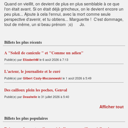
Quand on vieillit, on devient de plus en plus semblable à ce que
l'on était avant. Si on était déjà grincheux, on le devient encore un
peu plus... Ajoute à cela l'ennui, avec la mort comme seule
perspective d'avenir, et tu obtiens... Marguerite ! C'est dommage,
tout de même, un si beau prénom ;o) Jo.
Billets les plus récents
A "Soleil de canicule " et "Comme un adieu"
Publié(e) par
ElizabethM
le 6 août 2026 à 7:13
L'acteur, le journaliste et le curé
Publié(e) par
Gilbert Czuly-Msczanowski
le 1 août 2026 à 5:49
Des cailloux plein les poches, Genval
Publié(e) par
Deashelle
le 31 juillet 2026 à 5:40
Afficher tout
Billets les plus populaires