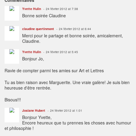
Commentaires
Yvette Hulin
24 février 2012 at 7:38
Bonne soirée Claudine
claudine quertinmont
24 février 2012 at 6:44
Merci pour le partage et bonne soirée, amicalement,
Claudine.
Yvette Hulin
24 février 2012 at 5:45
Bonjour Jo,
Ravie de compter parmi tes amies sur Art et Lettres
Tu as bien raison avec Marguerite. Une vraie galère! Je suis bien
heureuse d'être rentrée.
Bisous!!!
Josiane Hubert
24 février 2012 at 1:01
Bonjour Yvette,
Encore heureux que tu prennes les choses avec humour
et philosophie !