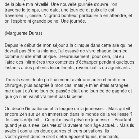
de la pluie m'a réveillé. Une nouvelle journée s'ouvre, "on
traverse le temps, une date, une journée et puis elle est
traversée », cesse. Ni grand bonheur particulier à en attendre, et
on l'espère ni grande peine. Une journée.
(Marguerite Duras)
Depuis le début de mon séjour à la clinique dans cette aile qui ne
devrait pas être la mienne, j’ai essayé de vivre chaque journée
comme si elle était unique…Heureusement, pour cela, j’ai eu
l’aide des infirmières trop contentes d’échapper pendant quelques
instants à des patients incontinents, revendicatifs ou agonisants…
J’aurais sans doute pu finalement avoir une autre chambre en
chirurgie, plus adaptée à mon cas, mais je m’en étais arrangée,
me disant qu’une journée passée était une journée de gagnée et
que ça n’en valait vraiment pas la peine.
On décrie l’impatience et la fougue de la jeunesse… Mais qui vit
encore 24h sur 24 en immersion dans le monde de la vieillesse ?
Je l’avais déjà fait… Ce qui m’avait privé de jeunesse… Pourtant,
quand je suis née, ces ‘vieux’ là avaient mon âge actuel… Mais ils
avaient connu les deux guerres et leurs privations, ils
s’octroyaient donc le droit d’être égocentriques, méchants,