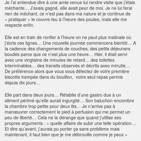
Je l’ai entendue dire à une amie venue lui rendre visite que j’étais
méchante… J’avais gagné, elle avait peur de moi. Je ne lui ferai
rien de méchant, ce n’est pas dans ma nature et je continue de
« pratiquer » le couvre-feu à l’heure des poules, mais elle me
respecte enfin.
Elle est en train de ronfler à l’heure on ne peut plus matinale où
j’écris ces lignes… Une nouvelle journée commencera bientôt… A
la cadence des changements de couches, des petits déjeuners
boudés parce que ce n’est plus une heure… Hier, il était servi
avec une vingtaine de minutes de retard… des toilettes
interminables… des transits observés et décrits avec minutie…
De préférence alors que vous vous délectez de votre première
biscotte trempée dans du bouillon, votre seul repas permis
depuis dix jours…
Elle part dans deux jours… Rétablie d’une gastro due à un
aliment périmé qu’elle aurait ingurgité… Son baluchon encombre
la chambre trop petite pour deux lits… Je n’arrive pas à
manœuvrer correctement le pied à perfusion qui me permet un
peu de liberté… Cela ne la dérange que quand j’utilise ses
propres arguments : « quelle affaire de subir une telle opération…
Et dire qu’avant, j’aurais pu porter ça sans problème mais
maintenant, il faut bien que je me débrouille comme je peux »