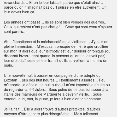
revanchards… Et on le leur laissait, parce que c’était ainsi…
parce qu’on n’imaginait pas qu’il puisse en être autrement. On
leur devait bien ça.
Les années ont passé… Ils se sont bien vengés des guerres…
Ceux qui restent n’ont pas changé… Ceux qui sont venu s’ajouter
sont pareils…
Ah ! L’impatience et la méchanceté de la vieillesse… J’y suis en
pleine immersion… M’excusant presque de n’être que crucifiée
sur mon lit alors que leur leitmotiv est leur douleur chronique (qui
disparait bizarrement quand ils pensent qu’on ne les voit pas),
leur droit d’aînesse et leur transit qu’ils surveillent la montre en
main…
Une nouvelle nuit à passer en compagnie d’une adepte du
Lexotan… pris dès huit heures… Ronflements assurés… Peu
m’importe, je décale ma nuit puisqu’il m’est impossible de lire ou
de regarder la télévision… Sous peine de ne pas échapper à la
litanie des malheurs de Marguerite à devenir vieille… Sous-
entendu que, moi, la jeune, je ferais bien d’en tenir compte.
Je l’ai fait… Elle a alors trouvé d’autres prétextes, d’autres
moyens d’être encore plus désagréable… Mais tellement