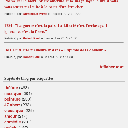
Poème sur la mort, prière amérindienne magnifique, à lire si vous
vous sentez mal suite à la perte d'un être cher.
Publié(e) par
Dominique Prime
le 15 juillet 2012 à 10:27
1984: "La guerre c'est la paix. La Liberté c'est l'esclavage. L'
ignorance c'est la force."
Publié(e) par
Robert Paul
le 3 novembre 2013 à 1:30
De l’art d’être malheureux dans « Capitale de la douleur »
Publié(e) par
Robert Paul
le 25 août 2012 à 11:30
Afficher tout
Sujets de blog par étiquettes
théâtre
(463)
musique
(304)
peinture
(239)
JGobert
(233)
classique
(225)
amour
(214)
comédie
(201)
poésie
(197)