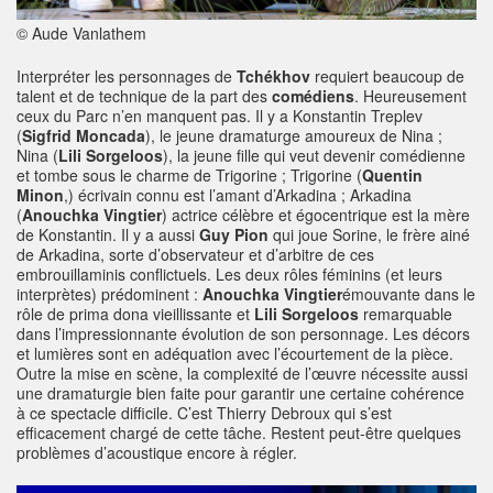
© Aude Vanlathem
Interpréter les personnages de
Tchékhov
requiert beaucoup de
talent et de technique de la part des
comédiens
. Heureusement
ceux du Parc n’en manquent pas. Il y a Konstantin Treplev
(
Sigfrid Moncada
), le jeune dramaturge amoureux de Nina ;
Nina (
Lili Sorgeloos
), la jeune fille qui veut devenir comédienne
et tombe sous le charme de Trigorine ; Trigorine (
Quentin
Minon
,) écrivain connu est l’amant d’Arkadina ; Arkadina
(
Anouchka Vingtier
) actrice célèbre et égocentrique est la mère
de Konstantin. Il y a aussi
Guy Pion
qui joue Sorine, le frère ainé
de Arkadina, sorte d’observateur et d’arbitre de ces
embrouillaminis conflictuels. Les deux rôles féminins (et leurs
interprètes) prédominent :
Anouchka Vingtier
émouvante dans le
rôle de prima dona vieillissante et
Lili Sorgeloos
remarquable
dans l’impressionnante évolution de son personnage. Les décors
et lumières sont en adéquation avec l’écourtement de la pièce.
Outre la mise en scène, la complexité de l’œuvre nécessite aussi
une dramaturgie bien faite pour garantir une certaine cohérence
à ce spectacle difficile. C’est Thierry Debroux qui s’est
efficacement chargé de cette tâche. Restent peut-être quelques
problèmes d’acoustique encore à régler.