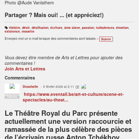
Photo @Aude Vanlathem
Partager ? Mais oui! ... (et appréciez!)
théâtre
,
désir
,
désillusion
,
écriture
,
âme slave
,
passion
,
turbulences
,
émotion
,
B
existence
,
mouette
ali
s
Envoyez-moi un e-mail lorsque des commentaires sont laissés –
Suivre
e
s
:
Vous devez être membre de Arts et Lettres pour ajouter des
commentaires !
Join Arts et Lettres
Commentaires
Deashelle
5 février 2026 at 2:11
ADMINISTRATEUR
THÉÂTRES
https://www.eventail.be/art-et-culture/scene-et-
ADMINISTRATEUR
THÉÂTRES
spectacles/au-theat...
Le Théâtre Royal du Parc présente
actuellement une version raccourcie et
ramassée de la plus célèbre des pièces
de l’écrivain russe Anton Tchékhov.