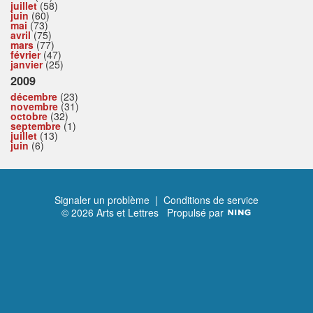
juillet
(58)
juin
(60)
mai
(73)
avril
(75)
mars
(77)
février
(47)
janvier
(25)
2009
décembre
(23)
novembre
(31)
octobre
(32)
septembre
(1)
juillet
(13)
juin
(6)
Signaler un problème
|
Conditions de service
© 2026 Arts et Lettres
Propulsé par