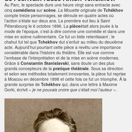
Au Parc, le spectacle dure une heure vingt sans entracte avec
cinq
comédiens
sur
scène
.
La Mouette
originale de
Tchékhov
compte treize personnages, se déroule en quatre actes où
l’action s’étale sur deux ans. La première eut lieu à Saint
Pétersbourg le 6 octobre 1896. La
pièce
était alors jouée à la
mode de l’époque, c’est-à-dire comme une comédie et dans une
mise en scène rudimentaire. Ce fut un bide retentissant ; le
chahut fut tel que
Tchekhov
dut s’enfuir au milieu du deuxième
acte. Aujourd’hui pourtant cette pièce a revêtu une importance
considérable dans l’histoire du théâtre. Elle est vue comme
l’embase de l’interprétation et de la mise en scène modernes.
Grâce à
Constantin Stanislavski
, sans doute un des plus
grands concepteurs de la
pratique théâtrale
. Sous sa direction
et selon ses méthodes totalement innovantes, la pièce fut reprise
à Moscou en décembre 1898 et cette fois ce fut un triomphe. Á la
grande surprise de
Tchékhov
qui, dans une lettre à Maxime
Gorki, écrivit «
je ne pouvais croire que c’était moi l’auteur
».