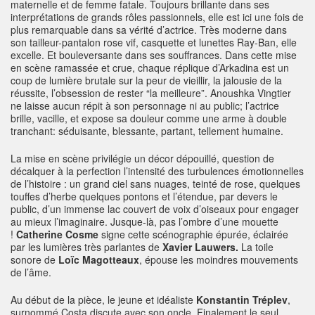
maternelle et de femme fatale. Toujours brillante dans ses
interprétations de grands rôles passionnels, elle est ici une fois de
plus remarquable dans sa vérité d’actrice. Très moderne dans
son tailleur-pantalon rose vif, casquette et lunettes Ray-Ban, elle
excelle. Et bouleversante dans ses souffrances. Dans cette mise
en scène ramassée et crue, chaque réplique d’Arkadina est un
coup de lumière brutale sur la peur de vieillir, la jalousie de la
réussite, l’obsession de rester “la meilleure”. Anoushka Vingtier
ne laisse aucun répit à son personnage ni au public; l’actrice
brille, vacille, et expose sa douleur comme une arme à double
tranchant: séduisante, blessante, partant, tellement humaine.
La mise en scène privilégie un décor dépouillé, question de
décalquer à la perfection l’intensité des turbulences émotionnelles
de l’histoire : un grand ciel sans nuages, teinté de rose, quelques
touffes d’herbe quelques pontons et l’étendue, par devers le
public, d’un immense lac couvert de voix d’oiseaux pour engager
au mieux l’imaginaire. Jusque-là, pas l’ombre d’une mouette
!
Catherine Cosme
signe cette scénographie épurée, éclairée
par les lumières très parlantes de
Xavier Lauwers.
La toile
sonore de
Loïc
Magotteaux
, épouse les moindres mouvements
de l’âme.
Au début de la pièce, le jeune et idéaliste
Konstantin Tréplev
,
surnommé Costa discute avec son oncle. Finalement le seul