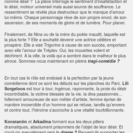
nommé désir ? La pièce interroge le sentiment d’insatisfaction et
le désir, moteur universel mais aussi source de souffrance. Le
ressentiment se révèle plus destructeur que le manque d’amour
lui-même. Chaque personnage rêve de son propre envol, de son
ascension, de ses moments de gloire et de lumière. Pour planer.
Finalement, de Nina ou de la mère du poète maudit, laquelle est
la plus forte ? Elle a souhaité devenir une actrice célèbre et
prospère. Elle a visé Trigorine à cause de son succès, emportant
avec elle l’amour de Tréplev. Oui, les mouettes volent et
déchirent. A la ville, la voilà qui a sombré dans le malheur le plus
atroce. Sommes-nous maintenant en pleine
tragi-comédie ?
En tout cas le rôle est endossé à la perfection par la jeune
comédienne dont ce sont les débuts sur les planches du Parc.
Lili
Sorgeloos
est tour à tour, ingénue, rayonnante, la proie du désir
incontrôlable, la victime blessée de la vie, la diva passionnée…
follement amoureuse de son métier d’artiste, femme éprise de
manière incoercible d’un homme qui se refuse, tandis qu’envers
et contre tout, l’héroïne s’accroche à une vitalité tourbillonnante.
Konstantin
et
Arkadina
forment eux les deux piliers
dramatiques, absolument prisonniers de l’objet de leur désir. Et
court-on aveuglément vers le
drame ?
Peuvent-ils supporter les