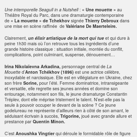
Une intemporelle Seagull in a Nutshell
:
« Une mouette »
au
Théâtre Royal du Parc, dans une dramaturgie contemporaine
de
« La mouette » de Tchekhov
signée
Thierry Debroux
dans
une mise en scène raffinée de
Valériane De Maerteleire.
Clairement,
un élixir artistique de la mort qui tue
et qui dure à
peine 1h30 mais où l’on retrouve tous les ingrédients d’une
grande histoire classique : situation initiale, montée du conflit,
complications, point culminant, suspense, dénouement…
Irina Nikolaïevna Arkadina,
personnage central de
La
Mouette
d’
Anton Tchékhov (1896)
est une actrice célèbre,
inoxydable et narcissique. Elle est en villégiature en Ukraine, chez
son frère
Sorine,
pour l’été. Femme dominatrice, intransigeante
et versatile, elle regrette ses jeunes années et domine son
entourage, notamment son fils, le jeune dramaturge Constantin
Tréplev, dont elle méprise tristement le talent. N’est-elle pas la
seule à pouvoir occuper le devant de la scène ? Ce jeune
godelureau ne représente d’ailleurs rien à côté de son amant, le
séduisant écrivain à succès,
Trigorine,
joué avec grande allure et
prestance par
Quentin Minon.
C’est
Anoushka Vingtier
qui déroule le formidable rôle de figure