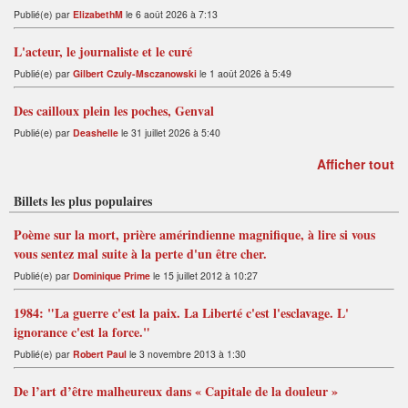
Publié(e) par
ElizabethM
le 6 août 2026 à 7:13
L'acteur, le journaliste et le curé
Publié(e) par
Gilbert Czuly-Msczanowski
le 1 août 2026 à 5:49
Des cailloux plein les poches, Genval
Publié(e) par
Deashelle
le 31 juillet 2026 à 5:40
Afficher tout
Billets les plus populaires
Poème sur la mort, prière amérindienne magnifique, à lire si vous
vous sentez mal suite à la perte d'un être cher.
Publié(e) par
Dominique Prime
le 15 juillet 2012 à 10:27
1984: "La guerre c'est la paix. La Liberté c'est l'esclavage. L'
ignorance c'est la force."
Publié(e) par
Robert Paul
le 3 novembre 2013 à 1:30
De l’art d’être malheureux dans « Capitale de la douleur »