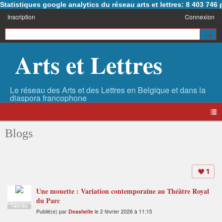
Statistiques google analytics du réseau arts et lettres: 8 403 74
Inscription
Connexion
Arts et Lettres
Blogs
1
Une mouette : Variation contemporaine au Théâtre Royal
du Parc
ADMINISTRATEUR
THÉÂTRES
Publié(e) par
Deashelle
le 2 février 2026 à 11:15