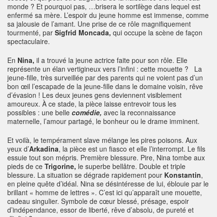
monde ? Et pourquoi pas, …brisera le sortilège dans lequel est
enfermé sa mère. L’espoir du jeune homme est immense, comme
sa jalousie de l’amant. Une prise de ce rôle magnifiquement
tourmenté, par
Sigfrid Moncada,
qui occupe la scène de façon
spectaculaire.
En
Nina,
il a trouvé la jeune actrice faite pour son rôle. Elle
représente un élan vertigineux vers l’infini : cette mouette ? La
jeune-fille, très surveillée par des parents qui ne voient pas d’un
bon œil l’escapade de la jeune-fille dans le domaine voisin, rêve
d’évasion ! Les deux jeunes gens deviennent visiblement
amoureux. À ce stade, la pièce laisse entrevoir tous les
possibles : une belle
comédie,
avec la reconnaissance
maternelle, l’amour partagé, le bonheur ou le drame imminent.
Et voilà, le tempérament slave mélange les pires poisons. Aux
yeux d’
Arkadina
, la pièce est un fiasco et elle l’interrompt. Le fils
essuie tout son mépris. Première blessure. Pire, Nina tombe aux
pieds de ce
Trigorine,
le superbe bellâtre. Double et triple
blessure. La situation se dégrade rapidement pour
Konstantin
,
en pleine quête d’idéal. Nina se désintéresse de lui, éblouie par le
brillant « homme de lettres ». C’est ici qu’apparaît une mouette,
cadeau singulier. Symbole de cœur blessé, présage, espoir
d’indépendance, essor de liberté, rêve d’absolu, de pureté et