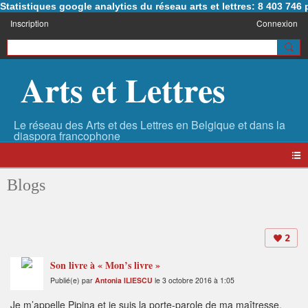
Statistiques google analytics du réseau arts et lettres: 8 403 74
Inscription
Connexion
Arts et Lettres
Blogs
2
Son livre à « Mon’s livre »
Publié(e) par
Antonia ILIESCU
le 3 octobre 2016 à 1:05
Je m’appelle Pipina et je suis la porte-parole de ma maîtresse,