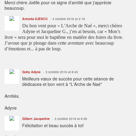
Merci chère Joëlle pour ce signe d'amitié que j'apprécie
beaucoup.
Antonia ILIESCU
4 octobre 2016 at 2:18
Du bon vent pour « L’Arche de Naé », merci chères
Adyne et Jacqueline G., j’en ai besoin, car « Mon’s
livre » sera pour moi le baptême en matière des foires du livre.
J’avoue que je plonge dans cette aventure avec beaucoup
d’émotions et... à pas de loup.
Gohy Adyne
3 octobre 2016 at 8:40
Meilleurs vœux de succès pour cette séance de
dédicaces et bon vent à "L'Arche de Naé"
Amitiés.
Adyne
Gilbert Jacqueline
3 octobre 2016 at 6:39
Félicitation et beau succès à toi!