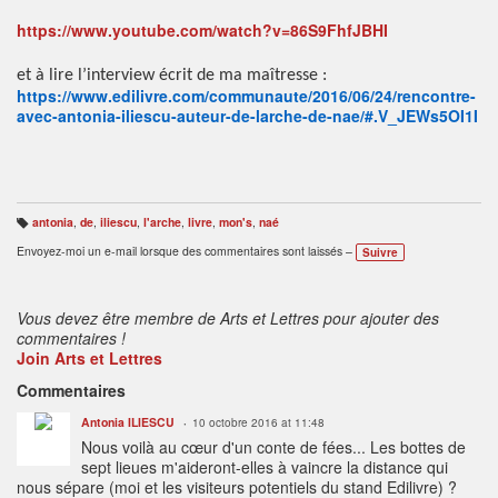
https://www.youtube.com/watch?v=86S9FhfJBHI
et à lire l’interview écrit de ma maîtresse :
https://www.edilivre.com/communaute/2016/06/24/rencontre-
avec-antonia-iliescu-auteur-de-larche-de-nae/#.V_JEWs5OI1I
antonia
,
de
,
iliescu
,
l'arche
,
livre
,
mon's
,
naé
B
ali
Envoyez-moi un e-mail lorsque des commentaires sont laissés –
Suivre
s
e
s
:
Vous devez être membre de Arts et Lettres pour ajouter des
commentaires !
Join Arts et Lettres
Commentaires
Antonia ILIESCU
10 octobre 2016 at 11:48
Nous voilà au cœur d'un conte de fées... Les bottes de
sept lieues m'aideront-elles à vaincre la distance qui
nous sépare (moi et les visiteurs potentiels du stand Edilivre) ?