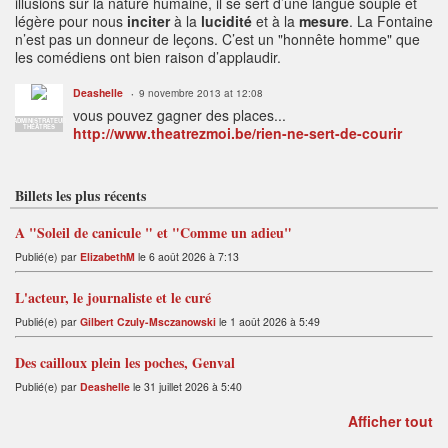
illusions sur la nature humaine, il se sert d’une langue souple et
légère pour nous
inciter
à la
lucidité
et à la
mesure
. La Fontaine
n’est pas un donneur de leçons. C’est un "honnête homme" que
les comédiens ont bien raison d’applaudir.
Deashelle
9 novembre 2013 at 12:08
vous pouvez gagner des places...
ADMINISTRATEUR
THÉÂTRES
http://www.theatrezmoi.be/rien-ne-sert-de-courir
Billets les plus récents
A "Soleil de canicule " et "Comme un adieu"
Publié(e) par
ElizabethM
le 6 août 2026 à 7:13
L'acteur, le journaliste et le curé
Publié(e) par
Gilbert Czuly-Msczanowski
le 1 août 2026 à 5:49
Des cailloux plein les poches, Genval
Publié(e) par
Deashelle
le 31 juillet 2026 à 5:40
Afficher tout