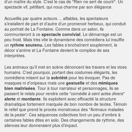
d’un maître du style. C’est le cas de "Rien ne sert de courir". Un
spectacle vif, pétillant, qui nous charme par son élégance.
Accueillis par quatre acteurs ... affables, les spectateurs
s’installent de part et d’autre d’un promenoir herbeux, qui conduit
au portrait de La Fontaine. Comme dans un salon, ils
communieront à ce
spectacle
convivial
. Le démarrage est un
peu froid. Mais très vite le dynamisme des comédiens lui insuffle
un
rythme soutenu.
Les fables s’enchaînent souplement, le
décor s’anime et La Fontaine devient le complice de ses
interprètes.
Les animaux qu’il met en scène dénoncent les travers et les vices
humains. C’est pourquoi, portant des costumes élégants, les
comédiens misent sur la
sobriété
pour les évoquer. Pas de
masques ni d’oripeaux mais une
gestuelle
et des
mimiques
bien
maîtrisées
. Tour à tour narrateur et personnages, ils se
passent le relais pour rendre cette "
comédie à cent actes divers
"
alerte
et
mordante
. Ils exploitent avec efficacité la structure
dramatique fortement marquée de bon nombre de textes. Témoin
le relief que prend le procès monstrueux des "Animaux malades
de la peste". Ces séquences collectives font un peu d’ombre à
certaines fables dites en solo. Des changements de rythme, des
silences leur donneraient plus d’impact.