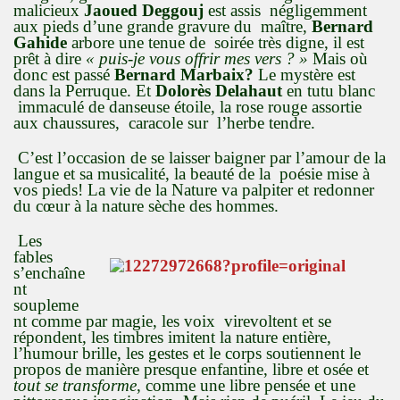
malicieux
Jaoued Deggouj
est assis négligemment
aux pieds d’une grande gravure du maître,
Bernard
Gahide
arbore une tenue de soirée très digne, il est
prêt à dire
« puis-je vous offrir mes vers ? »
Mais où
donc est passé
Bernard Marbaix
?
Le mystère est
dans la Perruque. Et
Dolorès Delahaut
en tutu blanc
immaculé de danseuse étoile, la rose rouge assortie
aux chaussures, caracole sur l’herbe tendre.
C’est l’occasion de se laisser baigner par l’amour de la
langue et sa musicalité, la beauté de la poésie mise à
vos pieds! La vie de la Nature va palpiter et redonner
du cœur à la nature sèche des hommes.
Les
fables
s’enchaîne
nt
soupleme
nt comme par magie, les voix virevoltent et se
répondent, les timbres imitent la nature entière,
l’humour brille, les gestes et le corps soutiennent le
propos de manière presque enfantine, libre et osée et
tout se transforme
, comme une libre pensée et une