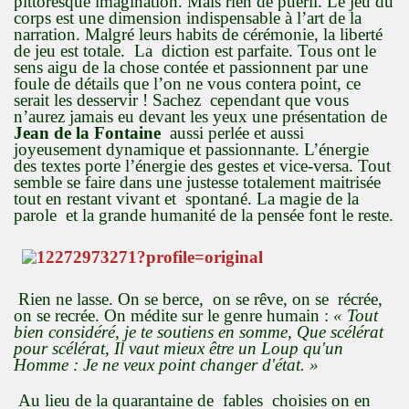
pittoresque imagination. Mais rien de puéril. Le jeu du
corps est une dimension indispensable à l’art de la
narration. Malgré leurs habits de cérémonie, la liberté
de jeu est totale. La diction est parfaite. Tous ont le
sens aigu de la chose contée et passionnent par une
foule de détails que l’on ne vous contera point, ce
serait les desservir ! Sachez cependant que vous
n’aurez jamais eu devant les yeux une présentation de
Jean de la Fontaine
aussi perlée et aussi
joyeusement dynamique et passionnante. L’énergie
des textes porte l’énergie des gestes et vice-versa. Tout
semble se faire dans une justesse totalement maitrisée
tout en restant vivant et spontané. La magie de la
parole et la grande humanité de la pensée font le reste.
Rien ne lasse. On se berce, on se rêve, on se récrée,
on se recrée. On médite sur le genre humain :
« Tout
bien considéré, je te soutiens en somme, Que scélérat
pour scélérat, Il vaut mieux être un Loup qu'un
Homme : Je ne veux point changer d'état. »
Au lieu de la quarantaine de fables choisies on en