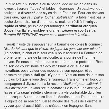
Le "Théâtre en liberté" a eu la bonne idée de mêler, dans un
joyeux désordre, "tubes" et fables méconnues. Un patchwork qui
souligne la
diversité
des styles de La Fontaine. Pour cet écrivain
classique, "
qui veut plaire, tout en instruisant
", la fable n’est pas la
sèche démonstration d’une morale, mais un récit à
l’intrigue
rapide et vive
, peuplé de personnages
hardiment croqués
.
Souvent on flaire d’emblée le drame :
Légère et court vêtue,
Perrette PRETENDAIT
arriver sans encombre à la ville
...
Il serait injuste de s’appuyer sur la banalité de conseils comme :
"
Garde-toi, tant que tu vivras, de juger les gens sur leur mine.
"
(Le cochet, le chat et le souriceau) pour accuser La Fontaine de
prôner une morale de la médiocrité, à la portée de l’homme
moyen. En nous entraînant dans cette farandole poétique, "Rien
ne sert de courir" nous fait écouter
l’ironie cruelle
d’un
moraliste
, observateur des moeurs de son époque. Et son
bestiaire est plus
subtil
qu’il n’y paraît. C’est au nom de la raison
du plus fort que le loup dévore l’agneau. Transformé en loup, un
compagnon d’Ulysse tient à le rester : "
Scélérat pour scélérat, il
vaut mieux être un loup qu’un
homme.
" Le loup qui "
n’avait que
les os et la peau
" rejette violemment la vie confortable du chien
domestiqué. Au nom de sa liberté. Manifestement l’auteur admire
la dignité de sa réaction. S’il se moque des rêves de Perrette, il
avoue
que lui aussi bâtit des châteaux en Espagne. Sans