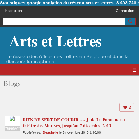
Statistiques google analytics du réseau arts et lettres: 8 403 74
Inscription
Connexion
Arts et Lettres
Blogs
2
RIEN NE SERT DE COURIR... - J. de La Fontaine au
théâtre des Martyrs, jusqu'au 7 décembre 2013
ADMINISTRATEUR
THÉÂTRES
Publié(e) par
Deashelle
le 8 novembre 2013 à 10:00