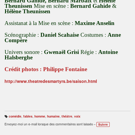
Bernard Gahide, Bernard Marbaix
et
Hélène
Theunissen
Mise en scène :
Bernard Gahide
&
Hélène Theunissen
Assistanat à la Mise en scène :
Maxime Anselin
Scénographie :
Daniel Scahaise
Costumes :
Anne
Compère
Univers sonore :
Gwenaël Grisi
Régie :
Antoine
Halsberghe
Crédit photos : Philippe Fontaine
http://www.theatredesmartyrs.be/saison.html
comédie
,
fables
,
homme
,
humaine
,
théâtre
,
voix
B
ali
Envoyez-moi un e-mail lorsque des commentaires sont laissés –
Suivre
s
e
s
: