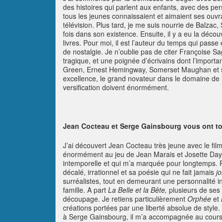
des histoires qui parlent aux enfants, avec des pe
tous les jeunes connaissaient et aimaient ses ouvr
télévision. Plus tard, je me suis nourrie de Balzac,
fois dans son existence. Ensuite, il y a eu la décou
livres. Pour moi, il est l’auteur du temps qui pas
de nostalgie. Je n’oublie pas de citer Françoise 
tragique, et une poignée d’écrivains dont l’impor
Green, Ernest Hemingway, Somerset Maughan et se
excellence, le grand novateur dans le domaine de la
versification doivent énormément.
Jean Cocteau et Serge Gainsbourg vous ont tou
J’ai découvert Jean Cocteau très jeune avec le fil
énormément au jeu de Jean Marais et Josette Day. U
intemporelle et qui m’a marquée pour longtemps. Pu
décalé, irrationnel et sa poésie qui ne fait jamais
jo
surréalistes, tout en demeurant une personnalité i
famille. A part
La Belle et la Bête,
plusieurs de ses 
découpage. Je retiens particulièrement
Orphée
et
créations portées par une liberté absolue de style
à Serge Gainsbourg, il m’a accompagnée au cours 