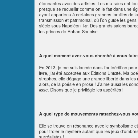
étonnantes avec des artistes. Les mu-sées ont touj
presque se recueillir comme on le fait dans une égl
ayant appartenu à certaines grandes familles de la n
transmission et patrimonial, où l’on guide les gen
siècle sous Napoléon 1
. Des grands salons baroq
er
les princes de Rohan-Soubise.
A quel moment avez-vous cherché à vous faire 
En 2013, je me suis lancée dans l’autoédition pou
livre, j’ai été acceptée aux Editions Unicité. Ma po
strophes, elle dégage une grande liberté dans les r
alors, de la poésie en prose ! J’aime aussi les son
lisse
. Disons que je privilégie les aspérités !
A quel type de mouvements rattachez-vous vot
Elle se trouve en résonance avec le symbolisme et le 
pour frôler le mystère autant que les jeux d’ombres
surréalistes !