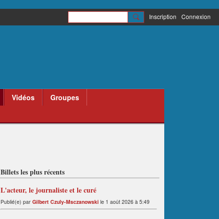
Inscription
Connexion
Vidéos
Groupes
Billets les plus récents
L'acteur, le journaliste et le curé
Publié(e) par
Gilbert Czuly-Msczanowski
le 1 août 2026 à 5:49