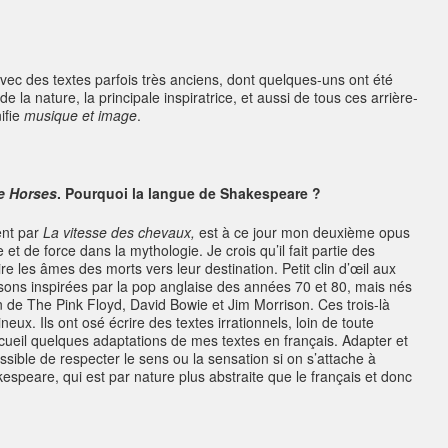
, avec des textes parfois très anciens, dont quelques-uns ont été
e la nature, la principale inspiratrice, et aussi de tous ces arrière-
ifie
musique et image
.
e Horses
. Pourquoi la langue de Shakespeare ?
ent par
La vitesse des chevaux,
est à ce jour mon deuxième opus
 et de force dans la mythologie. Je crois qu’il fait partie des
les âmes des morts vers leur destination. Petit clin d’œil aux
nsons inspirées par la pop anglaise des années 70 et 80, mais nés
on de The Pink Floyd, David Bowie et Jim Morrison. Ces trois-là
eux. Ils ont osé écrire des textes irrationnels, loin de toute
cueil quelques adaptations de mes textes en français. Adapter et
ssible de respecter le sens ou la sensation si on s’attache à
espeare, qui est par nature plus abstraite que le français et donc