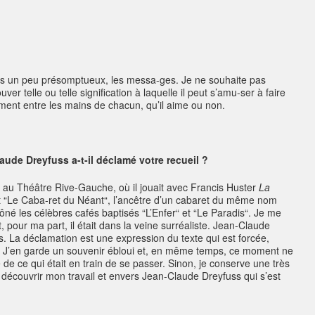
ours un peu présomptueux, les messa-ges. Je ne souhaite pas
ver telle ou telle signification à laquelle il peut s’amu-ser à faire
ement entre les mains de chacun, qu’il aime ou non.
ude Dreyfuss a-t-il déclamé votre recueil ?
ns au Théâtre Rive-Gauche, où il jouait avec Francis Huster
La
lait “Le Caba-ret du Néant“, l’ancêtre d’un cabaret du même nom
ôné les célèbres cafés baptisés “L’Enfer“ et “Le Paradis“. Je me
t, pour ma part, il était dans la veine surréaliste. Jean-Claude
. La déclamation est une expression du texte qui est forcée,
. J’en garde un souvenir ébloui et, en même temps, ce moment ne
de ce qui était en train de se passer. Sinon, je conserve une très
 découvrir mon travail et envers Jean-Claude Dreyfuss qui s’est