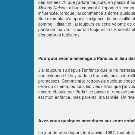
des années 70 que j’adore toujours, en passant a
Melody Nelson,
album concept à l’époque incompri
influencée, lorsque j’ai commencé à écrire quelq
Son exemple m’a appris l’exigence, la musicalité 
comme il disait et j’ai toujours eu cette volonté de
partie de ma vie. Ils seront toujours là ! Présents
des ombres tutélaires.
Pourquoi avoir emménagé à Paris au milieu de
J’ai toujours su depuis l’enfance que je ne resterais
une évidence ! On y parle le français, puis cette vil
promesses. Comme si je retrouvais quelque chose de 
celle du cinéma, où tous les vieux films que j’ai vu
encore éblouie par Paris ! Je passe et repasse pa
est mon enfance, mes parents, ma famille. Un rivag
Avez-vous quelques anecdotes sur votre arrivé
Le jour de mon départ, le 4 janvier 1987, tout était