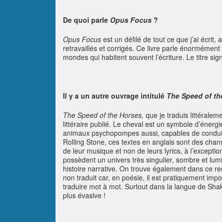
De quoi parle
Opus Focus
?
Opus Focus
est un défilé de tout ce que j’ai écrit
retravaillés et corrigés. Ce livre parle énormément d
mondes qui habitent souvent l’écriture. Le titre sign
Il y a un autre ouvrage intitulé
The Speed of th
The Speed of the Horses,
que je traduis littéralem
littéraire publié. Le cheval est un symbole d’énergie
animaux psychopompes aussi, capables de conduire 
Rolling Stone, ces textes en anglais sont des cha
de leur musique et non de leurs lyrics, à l’excepti
possèdent un univers très singulier, sombre et lumin
histoire narrative. On trouve également dans ce re
non traduit car, en poésie, il est pratiquement impo
traduire mot à mot. Surtout dans la langue de Shak
plus évasive !