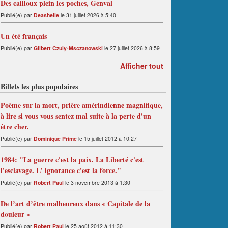
Des cailloux plein les poches, Genval
Publié(e) par
Deashelle
le 31 juillet 2026 à 5:40
Un été français
Publié(e) par
Gilbert Czuly-Msczanowski
le 27 juillet 2026 à 8:59
Afficher tout
Billets les plus populaires
Poème sur la mort, prière amérindienne magnifique,
à lire si vous vous sentez mal suite à la perte d'un
être cher.
Publié(e) par
Dominique Prime
le 15 juillet 2012 à 10:27
1984: "La guerre c'est la paix. La Liberté c'est
l'esclavage. L' ignorance c'est la force."
Publié(e) par
Robert Paul
le 3 novembre 2013 à 1:30
De l’art d’être malheureux dans « Capitale de la
douleur »
Publié(e) par
Robert Paul
le 25 août 2012 à 11:30