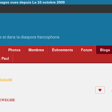
6 pages vues depuis Le 10 octobre 2009
e
Photos
Membres
Évènements
Forum
Blogs
 Paul
usivité
REWEGHE
2