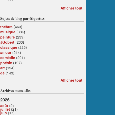
Afficher tout
Sujets de blog par étiquettes
théâtre
(463)
musique
(304)
peinture
(239)
JGobert
(233)
classique
(225)
amour
(214)
comédie
(201)
poésie
(197)
art
(194)
de
(143)
Afficher tout
Archives mensuelles
2026
août
(2)
juillet
(21)
juin
(17)