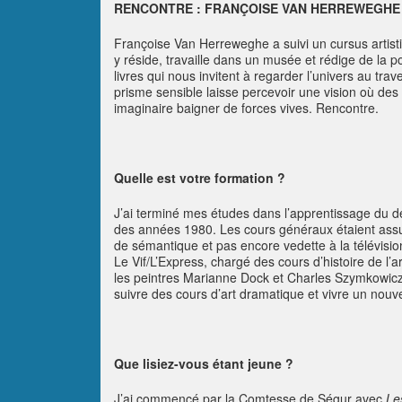
RENCONTRE :
FRANÇOISE VAN HERREWEGHE
Françoise Van Herreweghe a suivi un cursus artistiq
y réside, travaille dans un musée et rédige de la po
livres qui nous invitent à regarder l’univers au tr
prisme sensible laisse percevoir une vision où d
imaginaire baigner de forces vives. Rencontre.
Quelle est votre formation ?
J’ai terminé mes études dans l’apprentissage du d
des années 1980. Les cours généraux étaient assu
de sémantique et pas encore vedette à la télévisio
Le Vif/L’Express, chargé des cours d’histoire de l’ar
les peintres Marianne Dock et Charles Szymkowicz.
suivre des cours d’art dramatique et vivre un nouv
Que lisiez-vous étant jeune ?
J’ai commencé par la Comtesse de Ségur avec
Le