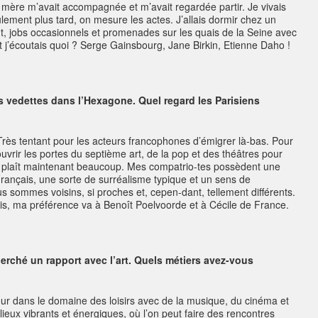
Ma mère m’avait accompagnée et m’avait regardée partir. Je vivais
lement plus tard, on mesure les actes. J’allais dormir chez un
nt, jobs occasionnels et promenades sur les quais de la Seine avec
 j’écoutais quoi ? Serge Gainsbourg, Jane Birkin, Etienne Daho !
s vedettes dans l’Hexagone. Quel regard les Parisiens
! Très tentant pour les acteurs francophones d’émigrer là-bas. Pour
 ouvrir les portes du septième art, de la pop et des théâtres pour
ue plaît maintenant beaucoup. Mes compatrio-tes possèdent une
rançais, une sorte de surréalisme typique et un sens de
ous sommes voisins, si proches et, cepen-dant, tellement différents.
aris, ma préférence va à Benoît Poelvoorde et à Cécile de France.
erché un rapport avec l’art. Quels métiers avez-vous
teur dans le domaine des loisirs avec de la musique, du cinéma et
ieux vibrants et énergiques, où l’on peut faire des rencontres