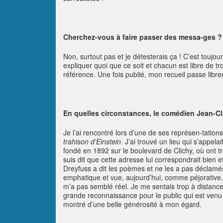
Cherchez-vous à faire passer des messa-ges ?
Non, surtout pas et je détesterais ça ! C’est touj
expliquer quoi que ce soit et chacun est libre de trou
référence. Une fois publié, mon recueil passe libr
En quelles circonstances, le comédien Jean-Cla
Je l’ai rencontré lors d’une de ses représen-tatio
trahison d’Einstein
. J’ai trouvé un lieu qui s’appe
fondé en 1892 sur le boulevard de Clichy, où ont tr
suis dit que cette adresse lui correspondrait bien e
Dreyfuss a dit les poèmes et ne les a pas déclamés
emphatique et vue, aujourd’hui, comme péjorative
m’a pas semblé réel. Je me sentais trop à distance 
grande reconnaissance pour le public qui est venu
montré d’une belle générosité à mon égard.