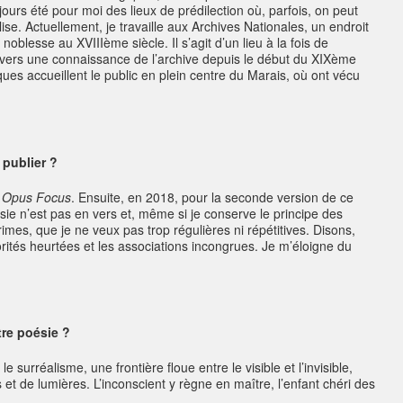
ours été pour moi des lieux de prédilection où, parfois, on peut
ise. Actuellement, je travaille aux Archives Nationales, un endroit
oblesse au XVIIIème siècle. Il s’agit d’un lieu à la fois de
s vers une connaissance de l’archive depuis le début du XIXème
ues accueillent le public en plein centre du Marais, où ont vécu
publier ?
r
Opus Focus
. Ensuite, en 2018, pour la seconde version de ce
ésie n’est pas en vers et, même si je conserve le principe des
imes, que je ne veux pas trop régulières ni répétitives. Disons,
orités heurtées et les associations incongrues. Je m’éloigne du
re poésie ?
surréalisme, une frontière floue entre le visible et l’invisible,
 et de lumières. L’inconscient y règne en maître, l’enfant chéri des