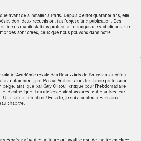
ue avant de s’installer à Paris. Depuis bientôt quarante ans, elle
ésie, dont deux recueils ont fait l’objet d’une publication. Des
avers de ses manifestations profondes, étranges et symboliques. Ce
es mondes sont créés, ceux que nous pouvons dans notre
essin à l’Académie royale des Beaux-Arts de Bruxelles au milieu
rés, notamment, par Pascal Vrebos, alors fort jeune professeur
n belge, ainsi que par Guy Gilsoul, critique pour l’hebdomadaire
t et d’esthétique. Les ateliers étaient assurés, entre autres, par
 Une solide formation ! Ensuite, je suis montée à Paris pour
eau chapitre.
s mémoires d’un âne,
auteure qui avait le don de mettre en place