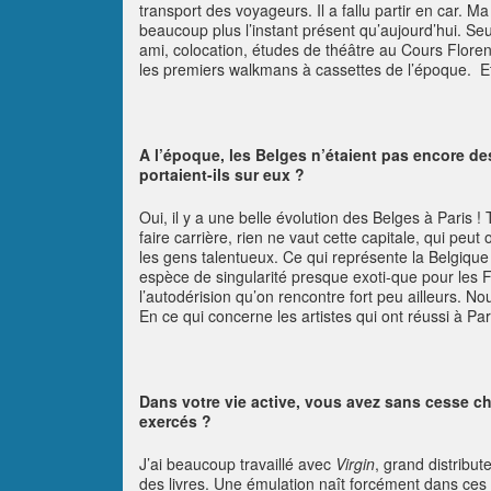
transport des voyageurs. Il a fallu partir en car. 
beaucoup plus l’instant présent qu’aujourd’hui. Seu
ami, colocation, études de théâtre au Cours Flore
les premiers walkmans à cassettes de l’époque. Et
A l’époque, les Belges n’étaient pas encore de
portaient-ils sur eux ?
Oui, il y a une belle évolution des Belges à Paris 
faire carrière, rien ne vaut cette capitale, qui peut
les gens talentueux. Ce qui représente la Belgiq
espèce de singularité presque exoti-que pour les F
l’autodérision qu’on rencontre fort peu ailleurs. N
En ce qui concerne les artistes qui ont réussi à P
Dans votre vie active, vous avez sans cesse ch
exercés ?
J’ai beaucoup travaillé avec
Virgin
, grand distribu
des livres. Une émulation naît forcément dans ces l