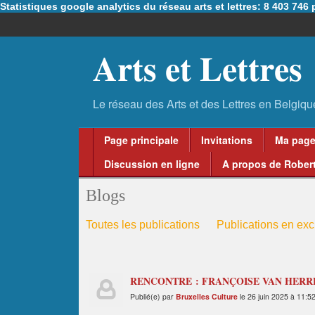
Statistiques google analytics du réseau arts et lettres: 8 403 74
Arts et Lettres
Page principale
Invitations
Ma pag
Discussion en ligne
A propos de Robert
Blogs
Toutes les publications
Publications en excl
RENCONTRE : FRANÇOISE VAN HER
Publié(e) par
Bruxelles Culture
le 26 juin 2025 à 11:5