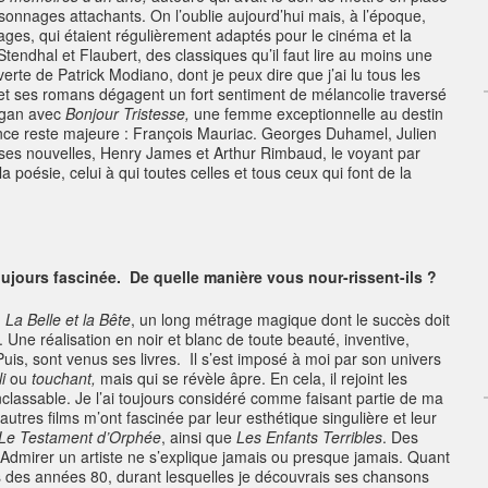
rsonnages attachants. On l’oublie aujourd’hui mais, à l’époque,
ages, qui étaient régulièrement adaptés pour le cinéma et la
 Stendhal et Flaubert, des classiques qu’il faut lire au moins une
verte de Patrick Modiano, dont je peux dire que j’ai lu tous les
se et ses romans dégagent un fort sentiment de mélancolie traversé
Sagan avec
Bonjour Tristesse,
une femme exceptionnelle au destin
tance reste majeure : François Mauriac. Georges Duhamel, Julien
s nouvelles, Henry James et Arthur Rimbaud, le voyant par
 poésie, celui à qui toutes celles et tous ceux qui font de la
jours fascinée. De quelle manière vous nour-rissent-ils ?
m
La Belle et la Bête
, un long métrage magique dont le succès doit
ne réalisation en noir et blanc de toute beauté, inventive,
is, sont venus ses livres. Il s’est imposé à moi par son univers
li
ou
touchant,
mais qui se révèle âpre. En cela, il rejoint les
nclassable. Je l’ai toujours considéré comme faisant partie de ma
autres films m’ont fascinée par leur esthétique singulière et leur
Le Testament d’Orphée
, ainsi que
Les Enfants Terribles
. Des
. Admirer un artiste ne s’explique jamais ou presque jamais. Quant
des années 80, durant lesquelles je découvrais ses chansons