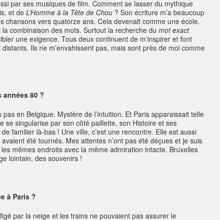
ussi par ses musiques de film. Comment se lasser du mythique
s, et de
L’Homme à la Tête de Chou
? Son écriture m’a beaucoup
ues chansons vers quatorze ans. Cela devenait comme une école.
et la combinaison des mots. Surtout la recherche du
mot exact
 cibler une exigence. Tous deux continuent de m’inspirer et font
 et distants. Ils ne m’envahissent pas, mais sont près de moi comme
s années 80 ?
 pas en Belgique. Mystère de l’intuition. Et Paris apparaissait telle
le se singularise par son côté paillette, son Histoire et ses
familier là-bas ! Une ville, c’est une rencontre. Elle est aussi
s avaient été tournés. Mes attentes n’ont pas été déçues et je suis
r les mêmes endroits avec la même admiration intacte. Bruxelles
e lointain, des souvenirs !
e à Paris ?
 figé par la neige et les trains ne pouvaient pas assurer le