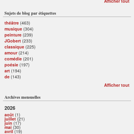
Afficher tout
Sujets de blog par étiquettes
théâtre
(463)
musique
(304)
peinture
(239)
JGobert
(233)
classique
(225)
amour
(214)
comédie
(201)
poésie
(197)
art
(194)
de
(143)
Afficher tout
Archives mensuelles
2026
août
(1)
juillet
(21)
juin
(17)
mai
(30)
avril
(19)