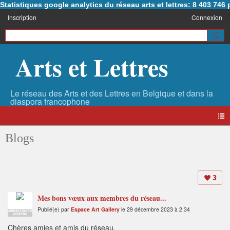
Statistiques google analytics du réseau arts et lettres: 8 403 74
Inscription
Connexion
Arts et Lettres
Blogs
3
Mes bons vœux aux membres du réseau...
Publié(e) par
Espace Art Gallery
le 29 décembre 2023 à 2:34
ADMINISTRATEUR
GENERAL
Chères amies et amis du réseau,