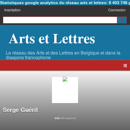
Statistiques google analytics du réseau arts et lettres: 8 403 74
Inscription
Connexion
Arts et Lettres
Serge Guérit
Beaumont
Ville