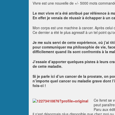
Vivre est une nouvelle de +/- 5000 mots command
Le mot vivre m’a été attribué par référence à m
En effet je venais de réussir à échapper à un ca
Mon corps est une machine à cancer. Après celui de
Ce dernier a été le plus agressif à un tel point qu
Je me suis servi de cette expérience, où j’ai ti
pour communiquer ma philosophie de vie, face à
difficilement quand ils sont confrontés à la ma
J’essaie d’apporter quelques pistes à leurs cra
de cette maladie.
Si je parle ici d’un cancer de la prostate, on p
n’importe quel cancer ou maladie grave dont l
fois-ci !
Ce livret se 
peut paraître 
Paru aux édi
il n'est désormais plus disponible que chez moi ou