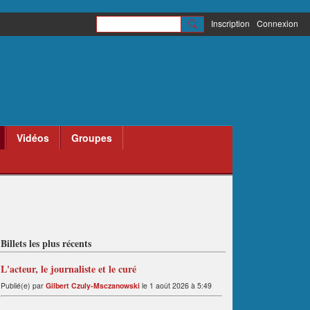
Inscription
Connexion
Vidéos
Groupes
Billets les plus récents
L'acteur, le journaliste et le curé
Publié(e) par
Gilbert Czuly-Msczanowski
le 1 août 2026 à 5:49