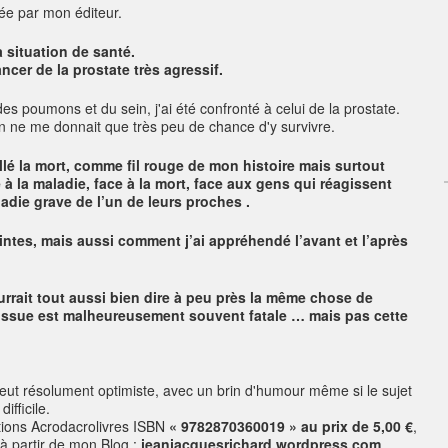
ée par mon éditeur.
a situation de santé.
ncer de la prostate très agressif.
s poumons et du sein, j'ai été confronté à celui de la prostate.
'on ne me donnait que très peu de chance d'y survivre.
tillé la mort, comme fil rouge de mon histoire mais surtout
 la maladie, face à la mort, face aux gens qui réagissent
ladie grave de l’un de leurs proches .
intes, mais aussi comment j’ai appréhendé l’avant et l’après
ourrait tout aussi bien dire à peu près la même chose de
’issue est malheureusement souvent fatale … mais pas cette
veut résolument optimiste, avec un brin d'humour même si le sujet
difficile.
tions Acrodacrolivres
ISBN
« 9782870360019 » au prix de 5,00 €
,
 à partir de mon Blog :
jeanjacquesrichard.wordpress.com