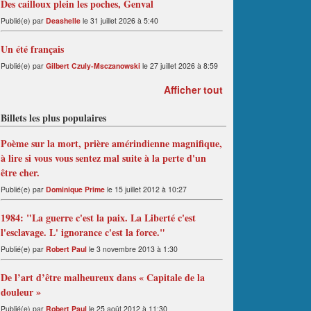
Des cailloux plein les poches, Genval
Publié(e) par
Deashelle
le 31 juillet 2026 à 5:40
Un été français
Publié(e) par
Gilbert Czuly-Msczanowski
le 27 juillet 2026 à 8:59
Afficher tout
Billets les plus populaires
Poème sur la mort, prière amérindienne magnifique,
à lire si vous vous sentez mal suite à la perte d'un
être cher.
Publié(e) par
Dominique Prime
le 15 juillet 2012 à 10:27
1984: "La guerre c'est la paix. La Liberté c'est
l'esclavage. L' ignorance c'est la force."
Publié(e) par
Robert Paul
le 3 novembre 2013 à 1:30
De l’art d’être malheureux dans « Capitale de la
douleur »
Publié(e) par
Robert Paul
le 25 août 2012 à 11:30