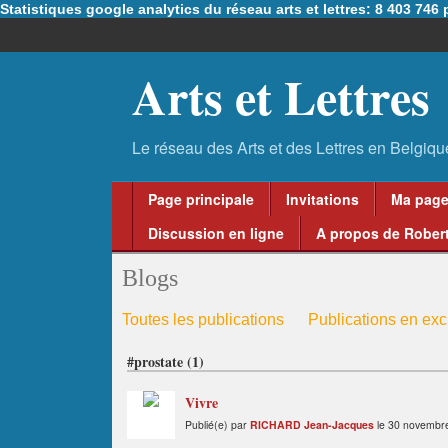
Statistiques google analytics du réseau arts et lettres: 8 403 74
Arts et Lettres
Page principale
Invitations
Ma pag
Discussion en ligne
A propos de Robert
Blogs
Toutes les publications
Publications en excl
#prostate (1)
Vivre
Publié(e) par
RICHARD Jean-Jacques
le 30 novembre