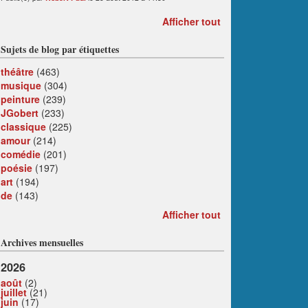
Afficher tout
Sujets de blog par étiquettes
théâtre
(463)
musique
(304)
peinture
(239)
JGobert
(233)
classique
(225)
amour
(214)
comédie
(201)
poésie
(197)
art
(194)
de
(143)
Afficher tout
Archives mensuelles
2026
août
(2)
juillet
(21)
juin
(17)