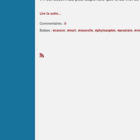
Lire la suite...
Commentaires :
0
Balises :
#cancer
,
#mort
,
#nouvelle
,
#phylosophie
,
#prostate
,
#vi
R
S
S