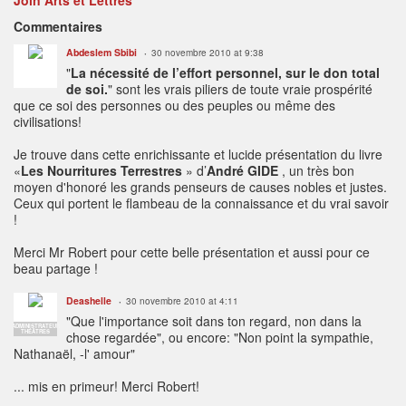
Commentaires
Abdeslem Sbibi
30 novembre 2010 at 9:38
"
La nécessité de l’effort personnel, sur le don total
de soi.
" sont les vrais piliers de toute vraie prospérité
que ce soi des personnes ou des peuples ou même des
civilisations!
Je trouve dans cette enrichissante et lucide présentation du livre
«
Les Nourritures Terrestres
» d’
André GIDE
, un très bon
moyen d'honoré les grands penseurs de causes nobles et justes.
Ceux qui portent le flambeau de la connaissance et du vrai savoir
!
Merci Mr Robert pour cette belle présentation et aussi pour ce
beau partage !
Deashelle
30 novembre 2010 at 4:11
"Que l'importance soit dans ton regard, non dans la
ADMINISTRATEUR
THÉÂTRES
chose regardée", ou encore: "Non point la sympathie,
Nathanaël, -l' amour"
... mis en primeur! Merci Robert!