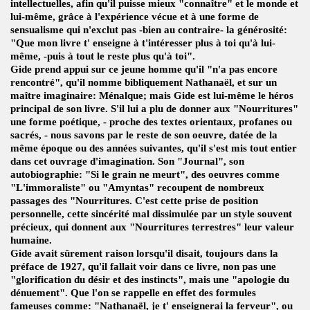
intellectuelles, afin qu'il puisse mieux "connaître" et le monde et
lui-même, grâce à l'expérience vécue et à une forme de
sensualisme qui n'exclut pas -bien au contraire- la générosité:
"Que mon livre t' enseigne à t'intéresser plus à toi qu'à lui-
même, -puis à tout le reste plus qu'à toi".
Gide prend appui sur ce jeune homme qu'il "n'a pas encore
rencontré", qu'il nomme bibliquement Nathanaël, et sur un
maître imaginaire: Ménalque; mais Gide est lui-même le héros
principal de son livre. S'il lui a plu de donner aux "Nourritures"
une forme poétique, - proche des textes orientaux, profanes ou
sacrés, - nous savons par le reste de son oeuvre, datée de la
même époque ou des années suivantes, qu'il s'est mis tout entier
dans cet ouvrage d'imagination. Son "Journal", son
autobiographie: "Si le grain ne meurt", des oeuvres comme
"L'immoraliste" ou "Amyntas" recoupent de nombreux
passages des "Nourritures. C'est cette prise de position
personnelle, cette sincérité mal dissimulée par un style souvent
précieux, qui donnent aux "Nourritures terrestres" leur valeur
humaine.
Gide avait sûrement raison lorsqu'il disait, toujours dans la
préface de 1927, qu'il fallait voir dans ce livre, non pas une
"glorification du désir et des instincts", mais une "apologie du
dénuement". Que l'on se rappelle en effet des formules
fameuses comme: "Nathanaël, je t' enseignerai la ferveur", ou