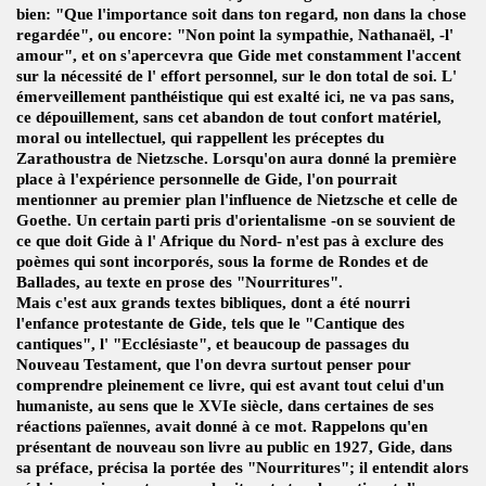
bien: "Que l'importance soit dans ton regard, non dans la chose
regardée", ou encore: "Non point la sympathie, Nathanaël, -l'
amour", et on s'apercevra que Gide met constamment l'accent
sur la nécessité de l' effort personnel, sur le don total de soi. L'
émerveillement panthéistique qui est exalté ici, ne va pas sans,
ce dépouillement, sans cet abandon de tout confort matériel,
moral ou intellectuel, qui rappellent les préceptes du
Zarathoustra de Nietzsche. Lorsqu'on aura donné la première
place à l'expérience personnelle de Gide, l'on pourrait
mentionner au premier plan l'influence de Nietzsche et celle de
Goethe. Un certain parti pris d'orientalisme -on se souvient de
ce que doit Gide à l' Afrique du Nord- n'est pas à exclure des
poèmes qui sont incorporés, sous la forme de Rondes et de
Ballades, au texte en prose des "Nourritures".
Mais c'est aux grands textes bibliques, dont a été nourri
l'enfance protestante de Gide, tels que le "Cantique des
cantiques", l' "Ecclésiaste", et beaucoup de passages du
Nouveau Testament, que l'on devra surtout penser pour
comprendre pleinement ce livre, qui est avant tout celui d'un
humaniste, au sens que le XVIe siècle, dans certaines de ses
réactions païennes, avait donné à ce mot. Rappelons qu'en
présentant de nouveau son livre au public en 1927, Gide, dans
sa préface, précisa la portée des "Nourritures"; il entendit alors