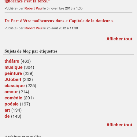
ignorance c'est la force."
Publié(e) par
Robert Paul
le 3 novembre 2013 à 1:30
De l’art d’être malheureux dans « Capitale de la douleur »
Publié(e) par
Robert Paul
le 25 août 2012 à 11:30
Afficher tout
Sujets de blog par étiquettes
théâtre
(463)
musique
(304)
peinture
(239)
JGobert
(233)
classique
(225)
amour
(214)
comédie
(201)
poésie
(197)
art
(194)
de
(143)
Afficher tout
Archives mensuelles