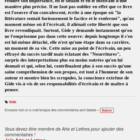
réduire son importance, en le situant et en le motivant d'une
manière plus précise. Il ne faut pas oublier en effet que ce livre
est l'oeuvre d'un convalescent, écrite à une époque où "la
littérature sentait furieusement le factice et le renfermé", qu'au
moment même où il l'écrivait, il aliénait cette liberté que son
livre revendiquait. Surtout, Gide y demande instamment qu'on
ne l'emprisonne pas dans cette oeuvre: depuis longtemps il s'en
est lui-même détaché, elle n'est qu'une étape dans sa carrière,
un moment de sa vie. Cette mise au point de l'écrivain, un peu
effrayé du succès tardif mais éclatant des "Nourritures",
surpris des interprétations plus ou moins outrées qu'on lui
donnait et qui, selon lui, contribuaient plus à son succès qu'une
saine compréhension de son propos, est tout à l'honneur de son
auteur et montre bien les scrupules, la conscience extrême de
Gide vis-à-vis de ses responsabilités d'écrivain et de maître à
penser.
Gide
B
ali
Envoyez-moi un e-mail lorsque des commentaires sont laissés –
Suivre
s
e
s
:
Vous devez être membre de Arts et Lettres pour ajouter des
commentaires !
Join Arts et Lettres