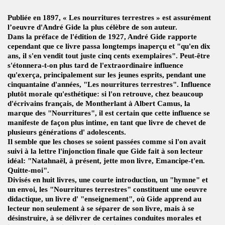
Publiée en 1897, « Les nourritures terrestres » est assurément
l’oeuvre d'André Gide la plus célèbre de son auteur.
Dans la préface de l'édition de 1927, André Gide rapporte
cependant que ce livre passa longtemps inaperçu et "qu'en dix
ans, il s'en vendit tout juste cinq cents exemplaires". Peut-être
s'étonnera-t-on plus tard de l'extraordinaire influence
qu'exerça, principalement sur les jeunes esprits, pendant une
cinquantaine d'années, "Les nourritures terrestres". Influence
plutôt morale qu'esthétique: si l'on retrouve, chez beaucoup
d'écrivains français, de Montherlant à Albert Camus, la
marque des "Nourritures", il est certain que cette influence se
manifeste de façon plus intime, en tant que livre de chevet de
plusieurs générations d' adolescents.
Il semble que les choses se soient passées comme si l'on avait
suivi à la lettre l'injonction finale que Gide fait à son lecteur
idéal: "Natahnaël, à présent, jette mon livre, Emancipe-t'en.
Quitte-moi".
Divisés en huit livres, une courte introduction, un "hymne" et
un envoi, les "Nourritures terrestres" constituent une oeuvre
didactique, un livre d' "enseignement", où Gide apprend au
lecteur non seulement à se séparer de son livre, mais à se
désinstruire, à se délivrer de certaines conduites morales et