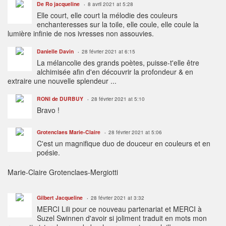
De Ro jacqueline
8 avril 2021 at 5:28
Elle court, elle court la mélodie des couleurs
enchanteresses sur la toile, elle coule, elle coule la
lumière infinie de nos ivresses non assouvies.
Danielle Davin
28 février 2021 at 6:15
La mélancolie des grands poètes, puisse-t'elle être
alchimisée afin d'en découvrir la profondeur & en
extraire une nouvelle splendeur ...
RONI de DURBUY
28 février 2021 at 5:10
Bravo !
Grotenclaes Marie-Claire
28 février 2021 at 5:06
C'est un magnifique duo de douceur en couleurs et en
poésie.
Marie-Claire Grotenclaes-Mergiotti
Gilbert Jacqueline
28 février 2021 at 3:32
MERCI Lili pour ce nouveau partenariat et MERCI à
Suzel Swinnen d'avoir si joliment traduit en mots mon