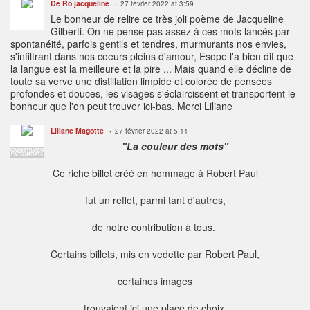
De Ro jacqueline
27 février 2022 at 3:59
Le bonheur de relire ce très joli poème de Jacqueline
Gilberti. On ne pense pas assez à ces mots lancés par
spontanéité, parfois gentils et tendres, murmurants nos envies,
s'infiltrant dans nos coeurs pleins d'amour, Esope l'a bien dit que
la langue est la meilleure et la pire ... Mais quand elle décline de
toute sa verve une distillation limpide et colorée de pensées
profondes et douces, les visages s'éclaircissent et transportent le
bonheur que l'on peut trouver ici-bas. Merci Liliane
Liliane Magotte
27 février 2022 at 5:11
"La couleur des mots"
ADMINISTRATEUR
PARTENARIATS
Ce riche billet créé en hommage à Robert Paul
fut un reflet, parmi tant d'autres,
de notre contribution à tous.
Certains billets, mis en vedette par Robert Paul,
certaines images
trouvaient ici une place de choix.