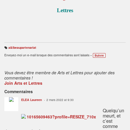
Lettres
a&lbeaupartenariat
B
ali
Envoyez-moi un e-mail lorsque des commentaires sont laissés –
Suivre
s
e
s
:
Vous devez être membre de Arts et Lettres pour ajouter des
commentaires !
Join Arts et Lettres
Commentaires
ELEA Laureen
2 mars 2022 at 9:30
Quelqu’un
meurt, et
c’est
comme