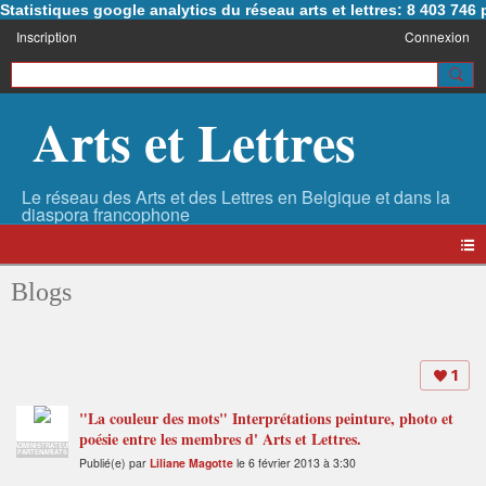
Statistiques google analytics du réseau arts et lettres: 8 403 74
Inscription
Connexion
Arts et Lettres
Blogs
1
"La couleur des mots" Interprétations peinture, photo et
poésie entre les membres d' Arts et Lettres.
ADMINISTRATEUR
PARTENARIATS
Publié(e) par
Liliane Magotte
le 6 février 2013 à 3:30