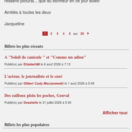
ressenti pictural... que du bonheur en ce jour soleil!
Amitiés à toutes les deux
Jacqueline
sur
1
2
3
4
5
25
S
ui
v
Billets les plus récents
a
n
t
A "Soleil de canicule " et "Comme un adieu"
Publié(e) par
ElizabethM
le 6 août 2026 à 7:13
L'acteur, le journaliste et le curé
Publié(e) par
Gilbert Czuly-Msczanowski
le 1 août 2026 à 5:49
Des cailloux plein les poches, Genval
Publié(e) par
Deashelle
le 31 juillet 2026 à 5:40
Afficher tout
Billets les plus populaires