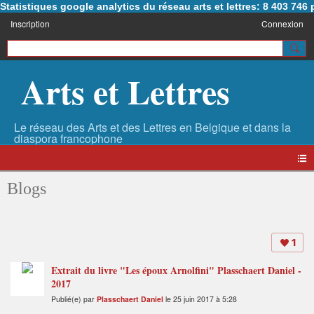
Statistiques google analytics du réseau arts et lettres: 8 403 74
Inscription
Connexion
Arts et Lettres
Blogs
1
Extrait du livre "Les époux Arnolfini" Plasschaert Daniel -
2017
Publié(e) par
Plasschaert Daniel
le 25 juin 2017 à 5:28