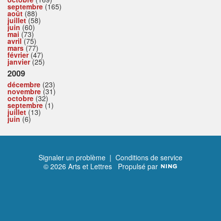
septembre
(165)
août
(88)
juillet
(58)
juin
(60)
mai
(73)
avril
(75)
mars
(77)
février
(47)
janvier
(25)
2009
décembre
(23)
novembre
(31)
octobre
(32)
septembre
(1)
juillet
(13)
juin
(6)
Signaler un problème
|
Conditions de service
© 2026 Arts et Lettres
Propulsé par