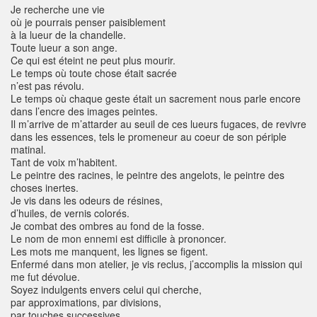
Je recherche une vie
où je pourrais penser paisiblement
à la lueur de la chandelle.
Toute lueur a son ange.
Ce qui est éteint ne peut plus mourir.
Le temps où toute chose était sacrée
n’est pas révolu.
Le temps où chaque geste était un sacrement nous parle encore
dans l’encre des images peintes.
Il m’arrive de m’attarder au seuil de ces lueurs fugaces, de revivre
dans les essences, tels le promeneur au coeur de son périple
matinal.
Tant de voix m’habitent.
Le peintre des racines, le peintre des angelots, le peintre des
choses inertes.
Je vis dans les odeurs de résines,
d’huiles, de vernis colorés.
Je combat des ombres au fond de la fosse.
Le nom de mon ennemi est difficile à prononcer.
Les mots me manquent, les lignes se figent.
Enfermé dans mon atelier, je vis reclus, j’accomplis la mission qui
me fut dévolue.
Soyez indulgents envers celui qui cherche,
par approximations, par divisions,
par touches successives.