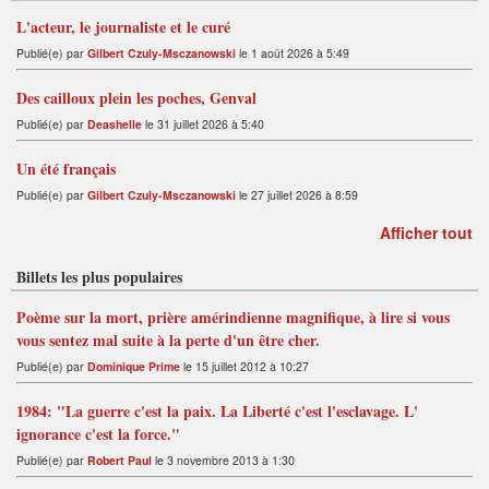
L'acteur, le journaliste et le curé
Publié(e) par
Gilbert Czuly-Msczanowski
le 1 août 2026 à 5:49
Des cailloux plein les poches, Genval
Publié(e) par
Deashelle
le 31 juillet 2026 à 5:40
Un été français
Publié(e) par
Gilbert Czuly-Msczanowski
le 27 juillet 2026 à 8:59
Afficher tout
Billets les plus populaires
Poème sur la mort, prière amérindienne magnifique, à lire si vous
vous sentez mal suite à la perte d'un être cher.
Publié(e) par
Dominique Prime
le 15 juillet 2012 à 10:27
1984: "La guerre c'est la paix. La Liberté c'est l'esclavage. L'
ignorance c'est la force."
Publié(e) par
Robert Paul
le 3 novembre 2013 à 1:30