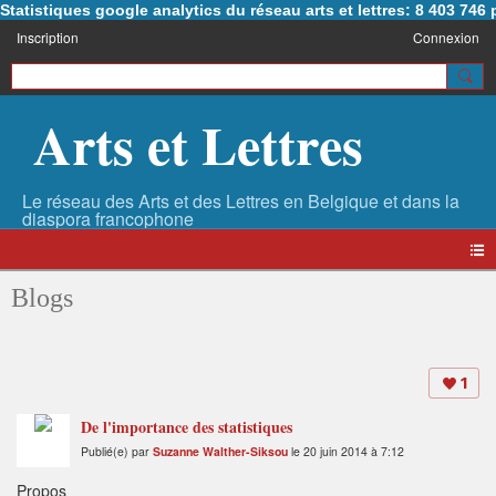
Statistiques google analytics du réseau arts et lettres: 8 403 74
Inscription
Connexion
Arts et Lettres
Blogs
1
De l'importance des statistiques
Publié(e) par
Suzanne Walther-Siksou
le 20 juin 2014 à 7:12
Propos