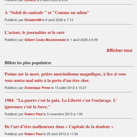
A "Soleil de canicule " et "Comme un adieu"
Publié(e) par
ElizabethM
le 6 août 2026 à 7:13
L'acteur, le journaliste et le curé
Publié(e) par
Gilbert Czuly-Msczanowski
le 1 août 2026 à 5:49
Afficher tout
Billets les plus populaires
Poème sur la mort, prière amérindienne magnifique, à lire si vous
vous sentez mal suite à la perte d'un être cher.
Publié(e) par
Dominique Prime
le 15 juillet 2012 à 10:27
1984: "La guerre c'est la paix. La Liberté c'est l'esclavage. L'
ignorance c'est la force."
Publié(e) par
Robert Paul
le 3 novembre 2013 à 1:30
De l’art d’être malheureux dans « Capitale de la douleur »
Publié(e) par
Robert Paul
le 25 août 2012 à 11:30