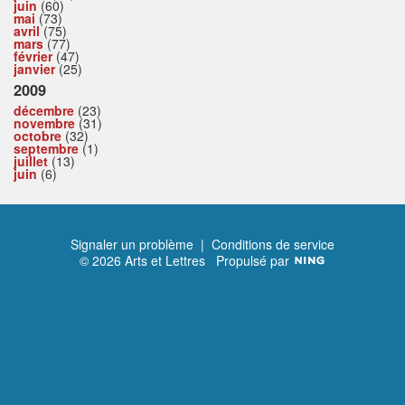
juin
(60)
mai
(73)
avril
(75)
mars
(77)
février
(47)
janvier
(25)
2009
décembre
(23)
novembre
(31)
octobre
(32)
septembre
(1)
juillet
(13)
juin
(6)
Signaler un problème
|
Conditions de service
© 2026 Arts et Lettres
Propulsé par