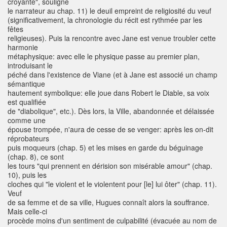
croyante", souligne
le narrateur au chap. 11) le deuil empreint de religiosité du veuf
(significativement, la chronologie du récit est rythmée par les
fêtes
religieuses). Puis la rencontre avec Jane est venue troubler cette
harmonie
métaphysique: avec elle le physique passe au premier plan,
introduisant le
péché dans l'existence de Viane (et à Jane est associé un champ
sémantique
hautement symbolique: elle joue dans Robert le Diable, sa voix
est qualifiée
de "diabolique", etc.). Dès lors, la Ville, abandonnée et délaissée
comme une
épouse trompée, n'aura de cesse de se venger: après les on-dit
réprobateurs
puis moqueurs (chap. 5) et les mises en garde du béguinage
(chap. 8), ce sont
les tours "qui prennent en dérision son misérable amour" (chap.
10), puis les
cloches qui "le violent et le violentent pour [le] lui ôter" (chap. 11).
Veuf
de sa femme et de sa ville, Hugues connaît alors la souffrance.
Mais celle-ci
procède moins d'un sentiment de culpabilité (évacuée au nom de