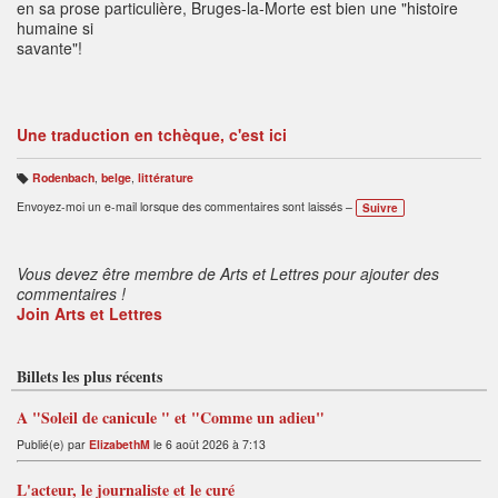
en sa prose particulière, Bruges-la-Morte est bien une "histoire
humaine si
savante"!
Une traduction en tchèque, c'est ici
Rodenbach
,
belge
,
littérature
B
ali
Envoyez-moi un e-mail lorsque des commentaires sont laissés –
Suivre
s
e
s
:
Vous devez être membre de Arts et Lettres pour ajouter des
commentaires !
Join Arts et Lettres
Billets les plus récents
A "Soleil de canicule " et "Comme un adieu"
Publié(e) par
ElizabethM
le 6 août 2026 à 7:13
L'acteur, le journaliste et le curé