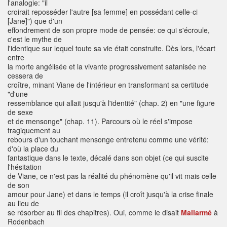
l'analogie: "il
croirait reposséder l'autre [sa femme] en possédant celle-ci
[Jane]") que d'un
effondrement de son propre mode de pensée: ce qui s'écroule,
c'est le mythe de
l'identique sur lequel toute sa vie était construite. Dès lors, l'écart
entre
la morte angélisée et la vivante progressivement satanisée ne
cessera de
croître, minant Viane de l'intérieur en transformant sa certitude
"d'une
ressemblance qui allait jusqu'à l'identité" (chap. 2) en "une figure
de sexe
et de mensonge" (chap. 11). Parcours où le réel s'impose
tragiquement au
rebours d'un touchant mensonge entretenu comme une vérité:
d'où la place du
fantastique dans le texte, décalé dans son objet (ce qui suscite
l'hésitation
de Viane, ce n'est pas la réalité du phénomène qu'il vit mais celle
de son
amour pour Jane) et dans le temps (il croît jusqu'à la crise finale
au lieu de
se résorber au fil des chapitres). Oui, comme le disait
Mallarmé
à
Rodenbach