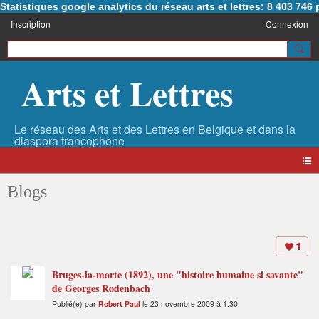
Statistiques google analytics du réseau arts et lettres: 8 403 74
Inscription
Connexion
Arts et Lettres
Blogs
1
Bruges-la-morte (1892), une "histoire humaine si savante"
de Georges Rodenbach
Publié(e) par
Robert Paul
le 23 novembre 2009 à 1:30