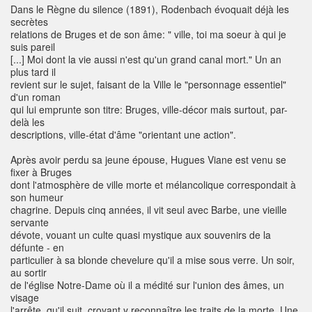
Dans le Règne du silence (1891), Rodenbach évoquait déjà les
secrètes
relations de Bruges et de son âme: " ville, toi ma soeur à qui je
suis pareil
[...] Moi dont la vie aussi n'est qu'un grand canal mort." Un an
plus tard il
revient sur le sujet, faisant de la Ville le "personnage essentiel"
d'un roman
qui lui emprunte son titre: Bruges, ville-décor mais surtout, par-
delà les
descriptions, ville-état d'âme "orientant une action".
Après avoir perdu sa jeune épouse, Hugues Viane est venu se
fixer à Bruges
dont l'atmosphère de ville morte et mélancolique correspondait à
son humeur
chagrine. Depuis cinq années, il vit seul avec Barbe, une vieille
servante
dévote, vouant un culte quasi mystique aux souvenirs de la
défunte - en
particulier à sa blonde chevelure qu'il a mise sous verre. Un soir,
au sortir
de l'église Notre-Dame où il a médité sur l'union des âmes, un
visage
l'arrête, qu'il suit, croyant y reconnaître les traits de la morte. Une