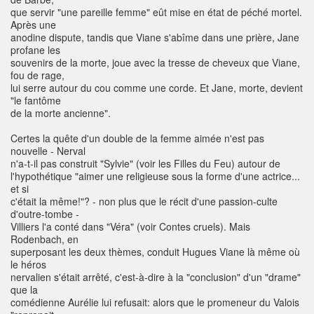
que servir "une pareille femme" eût mise en état de péché mortel.
Après une
anodine dispute, tandis que Viane s'abîme dans une prière, Jane
profane les
souvenirs de la morte, joue avec la tresse de cheveux que Viane,
fou de rage,
lui serre autour du cou comme une corde. Et Jane, morte, devient
"le fantôme
de la morte ancienne".
Certes la quête d'un double de la femme aimée n'est pas
nouvelle - Nerval
n'a-t-il pas construit "Sylvie" (voir les Filles du Feu) autour de
l'hypothétique "aimer une religieuse sous la forme d'une actrice...
et si
c'était la même!"? - non plus que le récit d'une passion-culte
d'outre-tombe -
Villiers l'a conté dans "Véra" (voir Contes cruels). Mais
Rodenbach, en
superposant les deux thèmes, conduit Hugues Viane là même où
le héros
nervalien s'était arrêté, c'est-à-dire à la "conclusion" d'un "drame"
que la
comédienne Aurélie lui refusait: alors que le promeneur du Valois