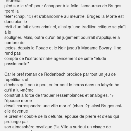
"reprenait
pied sur le réel" pour échapper à la folie, l'amoureux de Bruges
"perd la
tête" (chap. 15) et s'abandonne au meurtre. Bruges-la-Morte est
donc bien le
récit d'un fait divers criminel, ainsi qu'une tradition critique se plaît
à le
souligner. Mais, outre qu'un tel jugement pourrait s'appliquer à
nombre de
textes, depuis le Rouge et le Noir jusqu'à Madame Bovary, il ne
rend pas
compte de l'extraordinaire agencement de cette "étude
passionnelle"
Car le bref roman de Rodenbach procède par tout un jeu de
répétitions et
d'échos qui, peu à peu, enferment le héros dans un labyrinthe
qu'il a lui-même
construit à force de traquer ressemblances et analogies. "+
l'épouse morte
devait correspondre une ville morte" (chap. 2): ainsi Bruges est-
elle devenue
le premier double de la défunte, épouse de pierre et d'eau qui
prolonge par
son atmosphère mystique ("la Ville a surtout un visage de