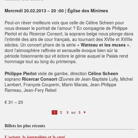
Mercredi 20.02.2013 – 20 :00 | Église des Minimes
Peut-on rêver meilleure voix que celle de Céline Scheen pour
nous dresser le portrait de l’amour ? En compagnie de Philippe
Pierlot et du Ricercar Consort, la soprano belge nous plonge dans
l’intimité des airs de cour français, au tournant des XVIIe et XVIIIe
siècles. Un concert phare de la série
« Watteau et les muses »
,
dont l’atmosphère raffinée et sensuelle évoque bien sûr la
période foisonnante qui vit éclore le génie auquel le Palais rend
hommage tout au long du printemps.
Philippe Pierlot
viole de gambe, direction
Céline Scheen
soprano
Ricercar Consort
Œuvres de
Jean-Baptiste Lully, Michel
Lambert, François Couperin, Marin Marais, Jean-Philippe
Rameau, Jean-Fery Rebel
€ 31 – 20
sur
1
2
3
3
S
ui
v
Billets les plus récents
a
n
t
L'acteur, le journaliste et le curé