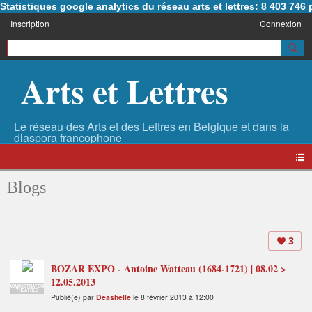
Statistiques google analytics du réseau arts et lettres: 8 403 74
Inscription
Connexion
Arts et Lettres
Blogs
3
BOZAR EXPO - Antoine Watteau (1684-1721) | 08.02 >
12.05.2013
ADMINISTRATEUR
THÉÂTRES
Publié(e) par
Deashelle
le 8 février 2013 à 12:00