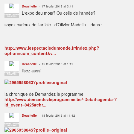
Deashelle
17 février 2013 at 3:41
L'expo deu mois? Ou celle de l'année?
ADMINISTRATEUR
THÉÂTRES
soyez curieux de l'article d'Olivier Madelin dans :
http://www.lespectacledumonde.fr/index.php?
option=com_content&v...
Deashelle
15 février 2013 at 1:12
lisez aussi
ADMINISTRATEUR
THÉÂTRES
la chronique de Demandez le programme:
http://www.demandezleprogramme.be/-Detail-agenda-?
id_event=8425#chr...
Deashelle
13 février 2013 at 11:42
ADMINISTRATEUR
THÉÂTRES