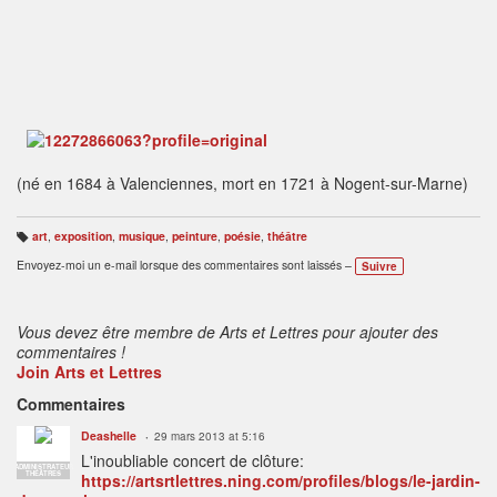
(né en 1684 à Valenciennes, mort en 1721 à Nogent-sur-Marne)
art
,
exposition
,
musique
,
peinture
,
poésie
,
théâtre
B
ali
Envoyez-moi un e-mail lorsque des commentaires sont laissés –
Suivre
s
e
s
:
Vous devez être membre de Arts et Lettres pour ajouter des
commentaires !
Join Arts et Lettres
Commentaires
Deashelle
29 mars 2013 at 5:16
L'inoubliable concert de clôture:
ADMINISTRATEUR
THÉÂTRES
https://artsrtlettres.ning.com/profiles/blogs/le-jardin-