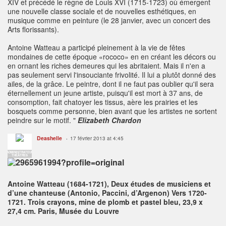
XIV et précédé le règne de Louis XVI (1715-1723) où émergent
une nouvelle classe sociale et de nouvelles esthétiques, en
musique comme en peinture (le 28 janvier, avec un concert des
Arts florissants).
Antoine Watteau a participé pleinement à la vie de fêtes
mondaines de cette époque «rococo» en en créant les décors ou
en ornant les riches demeures qui les abritaient. Mais il n'en a
pas seulement servi l'insouciante frivolité. Il lui a plutôt donné des
ailes, de la grâce. Le peintre, dont il ne faut pas oublier qu'il sera
éternellement un jeune artiste, puisqu'il est mort à 37 ans, de
consomption, fait chatoyer les tissus, aère les prairies et les
bosquets comme personne, bien avant que les artistes ne sortent
peindre sur le motif. "
Elizabeth Chardon
Deashelle
17 février 2013 at 4:45
ADMINISTRATEUR
THÉÂTRES
Antoine Watteau (1684-1721), Deux études de musiciens et
d’une chanteuse (Antonio, Paccini, d’Argenon) Vers 1720-
1721. Trois crayons, mine de plomb et pastel bleu, 23,9 x
27,4 cm. Paris, Musée du Louvre