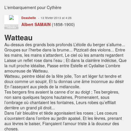
L'embarquement pour Cythère
Deashelle
13 février 2013 at 4:26
Albert SAMAIN
(1858-1900)
ADMINISTRATEUR
THÉÂTRES
Watteau
Au-dessus des grands bois profonds L’étoile du berger s’allume...
Groupes sur l’herbe dans la brume... Pizzicati des violons... Entre
les mains, les mains s’attardent, Le ciel où les amants regardent
Laisse un reflet rose dans l’eau ; Et dans la clairière indécise, Que
la nuit proche idéalise, Passe entre Estelle et Cydalise L’ombre
amoureuse de Watteau.
Watteau, peintre idéal de la fête jolie, Ton art léger fut tendre et
doux comme un soupir, Et tu donnas une âme inconnue au désir
En l’asseyant aux pieds de la mélancolie.
Tes bergers fins avaient la canne d’or au doigt ; Tes bergères,
non sans quelques façons hautaines, Promenaient, sous
l’ombrage où chantaient les fontaines, Leurs robes qu’effilait
derrière un grand pli droit...
Dans l’air bleuâtre et tiède agonisaient les roses ; Les coeurs
s’ouvraient dans l’ombre au jardin apaisé, Et les lèvres, prenant
aux lèvres le baiser, Fiançaient l’amour triste à la douceur des
choses.