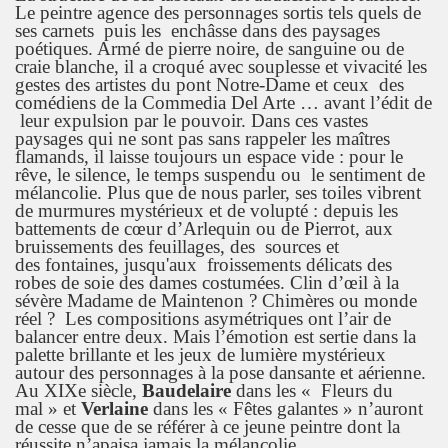
Le peintre agence des personnages sortis tels quels de
ses carnets puis les enchâsse dans des paysages
poétiques. Armé de pierre noire, de sanguine ou de
craie blanche, il a croqué avec souplesse et vivacité les
gestes des artistes du pont Notre-Dame et ceux des
comédiens de la Commedia Del Arte … avant l’édit de
leur expulsion par le pouvoir. Dans ces vastes
paysages qui ne sont pas sans rappeler les maîtres
flamands, il laisse toujours un espace vide : pour le
rêve, le silence, le temps suspendu ou le sentiment de
mélancolie. Plus que de nous parler, ses toiles vibrent
de murmures mystérieux et de volupté : depuis les
battements de cœur d’Arlequin ou de Pierrot, aux
bruissements des feuillages, des sources et
des fontaines, jusqu'aux froissements délicats des
robes de soie des dames costumées. Clin d’œil à la
sévère Madame de Maintenon ? Chimères ou monde
réel ? Les compositions asymétriques ont l’air de
balancer entre deux. Mais l’émotion est sertie dans la
palette brillante et les jeux de lumière mystérieux
autour des personnages à la pose dansante et aérienne.
Au XIXe siècle,
Baudelaire
dans les « Fleurs du
mal » et
Verlaine
dans les « Fêtes galantes » n’auront
de cesse que de se référer à ce jeune peintre dont la
réussite n’apaisa jamais la mélancolie.