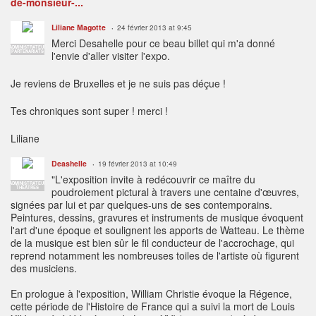
de-monsieur-...
Liliane Magotte
24 février 2013 at 9:45
Merci Desahelle pour ce beau billet qui m'a donné
ADMINISTRATEUR
PARTENARIATS
l'envie d'aller visiter l'expo.
Je reviens de Bruxelles et je ne suis pas déçue !
Tes chroniques sont super ! merci !
Liliane
Deashelle
19 février 2013 at 10:49
"L'exposition invite à redécouvrir ce maître du
ADMINISTRATEUR
THÉÂTRES
poudroiement pictural à travers une centaine d'œuvres,
signées par lui et par quelques-uns de ses contemporains.
Peintures, dessins, gravures et instruments de musique évoquent
l'art d'une époque et soulignent les apports de Watteau. Le thème
de la musique est bien sûr le fil conducteur de l'accrochage, qui
reprend notamment les nombreuses toiles de l'artiste où figurent
des musiciens.
En prologue à l'exposition, William Christie évoque la Régence,
cette période de l'Histoire de France qui a suivi la mort de Louis