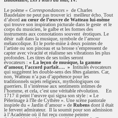
Le poème
« Correspondances »
de Charles
Baudelaire ne peut pas trouver ici meilleur écho. Tout
d’abord
au cœur de l’œuvre de Watteau lui-même
qui trouve son inspiration picturale dans le geste et le
corps du musicien, le galbe et les formes des
instruments aux connotations souvent érotiques. Le
désir naît dans la musique, symbole de l’amour
mélancolique. Et le porte-mine à deux pointes de
l’artiste ou son pinceau et sa brosse s’empressent de
capter avec vivacité et réalisme ses vibrations les plus
profondes. Les titres de ses toiles seront
évocateurs :
« La leçon de musique, la gamme
d’amour, l’accord parfait…. »
Intitulés évocateurs
qui suggèrent les double-sens des fêtes galantes. Car,
non, Watteau n’a pas d’appétence pour les
traditionnels sujets religieux, mythologiques ou
guerriers. Il s’intéresse aux sentiments intimes de
l’homme, et cela, c’est une véritable révolution. En
1717 il peint l’œuvre qui signa son style :
«
Le
Pèlerinage à l'île de Cythère ». Une scène pastorale
inspirée du « Jardin d’amour » de
Rubens
dont il était
le fervent admirateur. Il la soumit pour son admission
à l’Académie où il fut reçu comme peintre