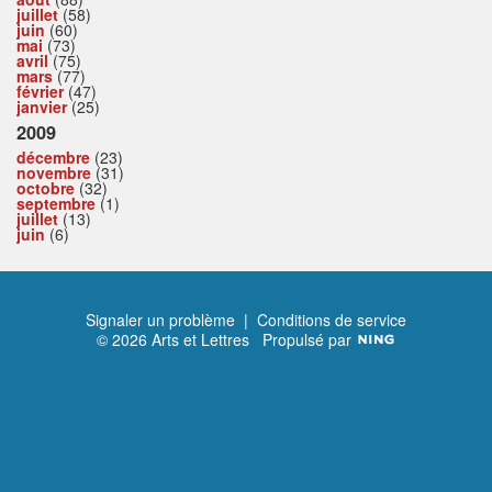
juillet
(58)
juin
(60)
mai
(73)
avril
(75)
mars
(77)
février
(47)
janvier
(25)
2009
décembre
(23)
novembre
(31)
octobre
(32)
septembre
(1)
juillet
(13)
juin
(6)
Signaler un problème
|
Conditions de service
© 2026 Arts et Lettres
Propulsé par