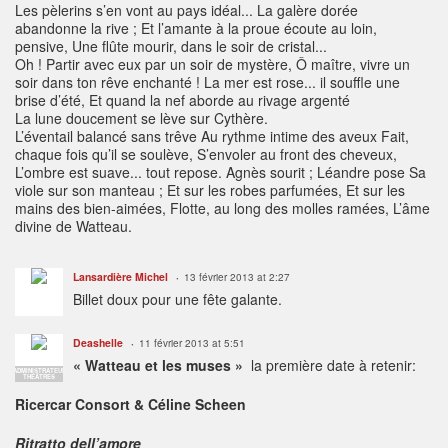
Les pèlerins s’en vont au pays idéal... La galère dorée
abandonne la rive ; Et l’amante à la proue écoute au loin,
pensive, Une flûte mourir, dans le soir de cristal...
Oh ! Partir avec eux par un soir de mystère, Ô maître, vivre un
soir dans ton rêve enchanté ! La mer est rose... il souffle une
brise d’été, Et quand la nef aborde au rivage argenté
La lune doucement se lève sur Cythère.
L’éventail balancé sans trêve Au rythme intime des aveux Fait,
chaque fois qu’il se soulève, S’envoler au front des cheveux,
L’ombre est suave... tout repose. Agnès sourit ; Léandre pose Sa
viole sur son manteau ; Et sur les robes parfumées, Et sur les
mains des bien-aimées, Flotte, au long des molles ramées, L’âme
divine de Watteau.
Lansardière Michel
13 février 2013 at 2:27
Billet doux pour une fête galante.
Deashelle
11 février 2013 at 5:51
« Watteau et les muses »
la première date à retenir:
ADMINISTRATEUR
THÉÂTRES
Ricercar Consort & Céline Scheen
Ritratto dell’amore