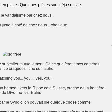
en place . Quelques pièces sont déjà sur site.
 le vandalisme par chez nous..
ôt juste à coté de chez nous .. chez eux.
se surveiller mutuellement. Ce ce que feront mes caméras
ance braquées l'une sur l'autre.
tching you... you...! yes, you..
'un hameau vers la Rippe coté Suisse, proche de la frontière
e de Divonne-les- Bains
 par le Syndic, on pouvait lire quelque chose comme
oisinage, de signaler toute chose anormale pour la sécurité