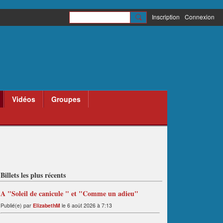
Inscription
Connexion
Vidéos
Groupes
Billets les plus récents
A "Soleil de canicule " et "Comme un adieu"
Publié(e) par
ElizabethM
le 6 août 2026 à 7:13