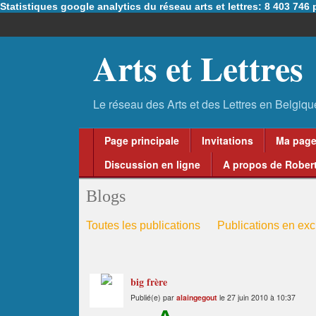
Statistiques google analytics du réseau arts et lettres: 8 403 74
Arts et Lettres
Page principale
Invitations
Ma pag
Discussion en ligne
A propos de Robert
Blogs
Toutes les publications
Publications en excl
big frère
Publié(e) par
alaingegout
le 27 juin 2010 à 10:37