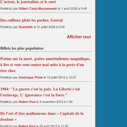
L'acteur, le journaliste et le curé
Publié(e) par
Gilbert Czuly-Msczanowski
le 1 août 2026 à 5:49
Des cailloux plein les poches, Genval
Publié(e) par
Deashelle
le 31 juillet 2026 à 5:40
Afficher tout
Billets les plus populaires
Poème sur la mort, prière amérindienne magnifique,
à lire si vous vous sentez mal suite à la perte d'un
être cher.
Publié(e) par
Dominique Prime
le 15 juillet 2012 à 10:27
1984: "La guerre c'est la paix. La Liberté c'est
l'esclavage. L' ignorance c'est la force."
Publié(e) par
Robert Paul
le 3 novembre 2013 à 1:30
De l’art d’être malheureux dans « Capitale de la
douleur »
Publié(e) par
Robert Paul
le 25 août 2012 à 11:30