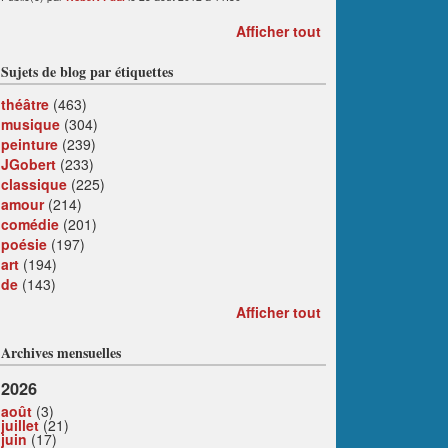
Afficher tout
Sujets de blog par étiquettes
théâtre
(463)
musique
(304)
peinture
(239)
JGobert
(233)
classique
(225)
amour
(214)
comédie
(201)
poésie
(197)
art
(194)
de
(143)
Afficher tout
Archives mensuelles
2026
août
(3)
juillet
(21)
juin
(17)