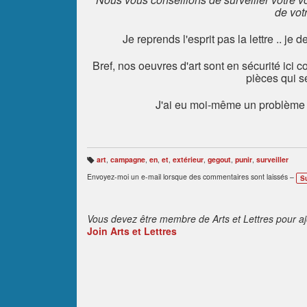
de vot
Je reprends l'esprit pas la lettre .. je
Bref, nos oeuvres d'art sont en sécurité ici
pièces qui s
J'ai eu moi-même un problème 
art
,
campagne
,
en
,
et
,
extérieur
,
gegout
,
punir
,
surveiller
B
ali
Envoyez-moi un e-mail lorsque des commentaires sont laissés –
S
s
e
s
:
Vous devez être membre de Arts et Lettres pour a
Join Arts et Lettres