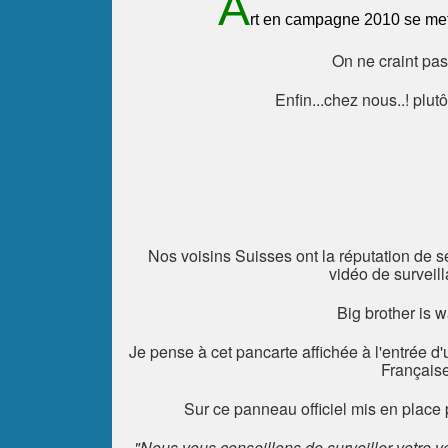
A
rt en campagne 2010 se met 
On ne craint pas
Enfin...chez nous..! plut
Nos voisins Suisses ont la réputation de 
vidéo de surveill
Big brother is wa
Je pense à cet pancarte affichée à l'entrée d
Français
Sur ce panneau officiel mis en place
"Nous vous conseillons de surveiller votre v