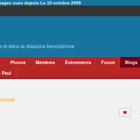
6 pages vues depuis Le 10 octobre 2009
e
Photos
Membres
Évènements
Forum
Blogs
 Paul
usivité