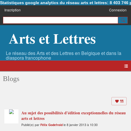
Statistiques google analytics du réseau arts et lettres: 8 403 74
Inscription
Connexion
Arts et Lettres
Blogs
11
Au sujet des possibilités d'édition exceptionnelles du réseau
arts et lettres
Publié(e) par
Félix Godefroid
le 8 janvier 2013 à 10:30