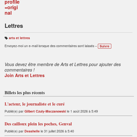
Lettres
arts et lettres
B
ali
Envoyez-moi un e-mail lorsque des commentaires sont laissés –
Suivre
s
e
s
:
Vous devez être membre de Arts et Lettres pour ajouter des
commentaires !
Join Arts et Lettres
Billets les plus récents
L'acteur, le journaliste et le curé
Publié(e) par
Gilbert Czuly-Msczanowski
le 1 août 2026 à 5:49
Des cailloux plein les poches, Genval
Publié(e) par
Deashelle
le 31 juillet 2026 à 5:40