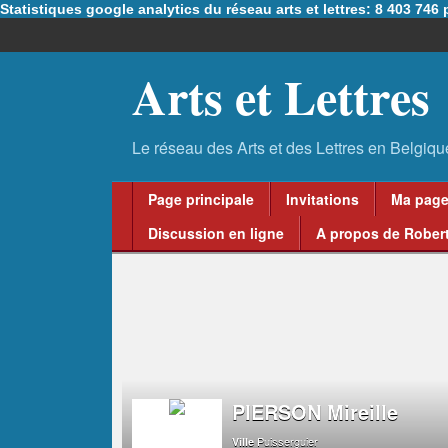
Statistiques google analytics du réseau arts et lettres: 8 403 74
Arts et Lettres
Page principale
Invitations
Ma pag
Discussion en ligne
A propos de Robert
PIERSON Mireille
Puisserguier
Ville