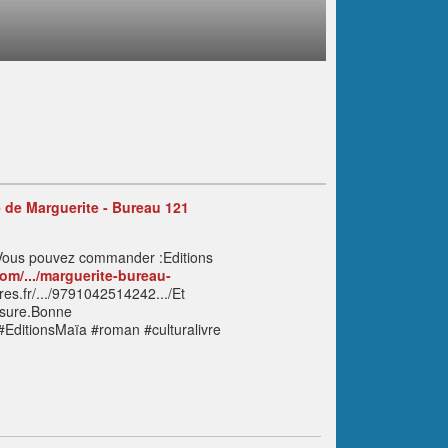
le de Marguerite - Bureau 121
21Vous pouvez commander :Editions
om/.../marguerite-bureau-
res.fr/.../9791042514242.../Et
mesure.Bonne
#EditionsMaïa #roman #culturalivre