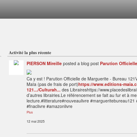
Activité la plus récente
PIERSON Mireille
posted a blog post
Parution Officiel
Ca y est ! Parution Officielle de Marguerite - Bureau 1
Maïa (pas de frais de port)
https://www.editions-maia.c
121.../Culturah...
des Libraireshttps://www.placedeslibrai
d’autres librairies.Le référencement se fait au fur et à 
lecture.#litterature#nouveaulivre #margueritebureau121 
#fnaclivre #amazonlivre
Plus
12 mai 2025