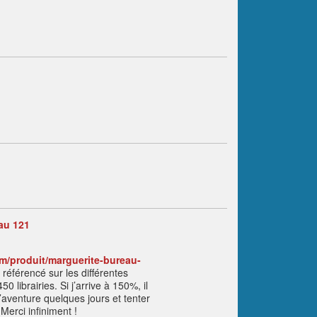
au 121
m/produit/marguerite-bureau-
référencé sur les différentes
 librairies. Si j’arrive à 150%, il
l’aventure quelques jours et tenter
. Merci infiniment !