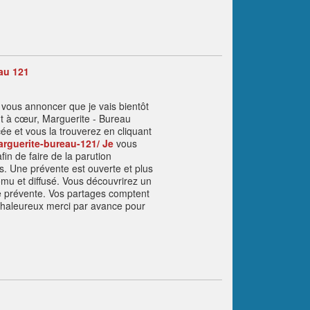
au 121
de vous annoncer que je vais bientôt
ent à cœur, Marguerite - Bureau
e et vous la trouverez en cliquant
rguerite-bureau-121/ Je
vous
fin de faire de la parution
s. Une prévente est ouverte et plus
omu et diffusé. Vous découvrirez un
e prévente. Vos partages comptent
n chaleureux merci par avance pour