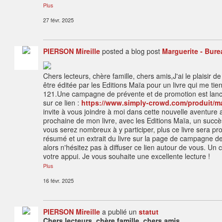
Plus
27 févr. 2025
PIERSON Mireille
posted a blog post
Marguerite - Bure
Chers lecteurs, chère famille, chers amis,J'ai le plaisir 
être éditée par les Editions Maïa pour un livre qui me ti
121.Une campagne de prévente et de promotion est lancé
sur ce lien :
https://www.simply-crowd.com/produit/ma
invite à vous joindre à moi dans cette nouvelle aventure a
prochaine de mon livre, avec les Editions Maïa, un succè
vous serez nombreux à y participer, plus ce livre sera pr
résumé et un extrait du livre sur la page de campagne d
alors n'hésitez pas à diffuser ce lien autour de vous. U
votre appui. Je vous souhaite une excellente lecture !
Plus
16 févr. 2025
PIERSON Mireille
a publié un
statut
Chers lecteurs, chère famille, chers amis,