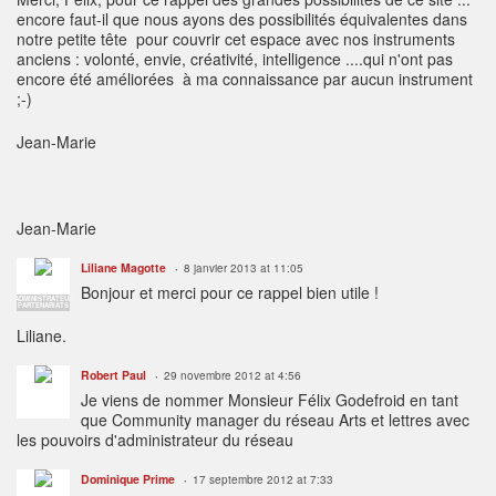
encore faut-il que nous ayons des possibilités équivalentes dans
notre petite tête pour couvrir cet espace avec nos instruments
anciens : volonté, envie, créativité, intelligence ....qui n'ont pas
encore été améliorées à ma connaissance par aucun instrument
;-)
Jean-Marie
Jean-Marie
Liliane Magotte
8 janvier 2013 at 11:05
Bonjour et merci pour ce rappel bien utile !
ADMINISTRATEUR
PARTENARIATS
Liliane.
Robert Paul
29 novembre 2012 at 4:56
Je viens de nommer Monsieur Félix Godefroid en tant
que Community manager du réseau Arts et lettres avec
les pouvoirs d'administrateur du réseau
Dominique Prime
17 septembre 2012 at 7:33