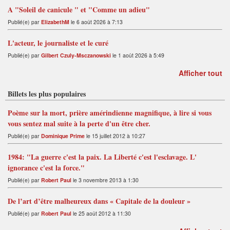
A "Soleil de canicule " et "Comme un adieu"
Publié(e) par
ElizabethM
le 6 août 2026 à 7:13
L'acteur, le journaliste et le curé
Publié(e) par
Gilbert Czuly-Msczanowski
le 1 août 2026 à 5:49
Afficher tout
Billets les plus populaires
Poème sur la mort, prière amérindienne magnifique, à lire si vous
vous sentez mal suite à la perte d'un être cher.
Publié(e) par
Dominique Prime
le 15 juillet 2012 à 10:27
1984: "La guerre c'est la paix. La Liberté c'est l'esclavage. L'
ignorance c'est la force."
Publié(e) par
Robert Paul
le 3 novembre 2013 à 1:30
De l’art d’être malheureux dans « Capitale de la douleur »
Publié(e) par
Robert Paul
le 25 août 2012 à 11:30