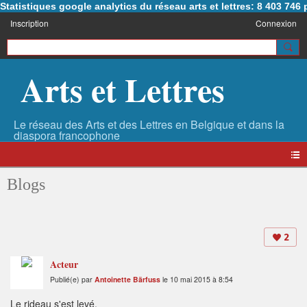
Statistiques google analytics du réseau arts et lettres: 8 403 74
Inscription
Connexion
Arts et Lettres
Blogs
2
Acteur
Publié(e) par
Antoinette Bärfuss
le 10 mai 2015 à 8:54
Le rideau s'est levé.