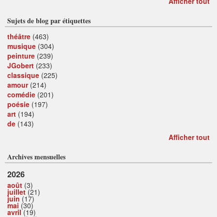
Afficher tout
Sujets de blog par étiquettes
théâtre
(463)
musique
(304)
peinture
(239)
JGobert
(233)
classique
(225)
amour
(214)
comédie
(201)
poésie
(197)
art
(194)
de
(143)
Afficher tout
Archives mensuelles
2026
août
(3)
juillet
(21)
juin
(17)
mai
(30)
avril
(19)