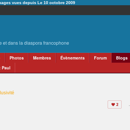
6 pages vues depuis Le 10 octobre 2009
e
Photos
Membres
Évènements
Forum
Blogs
 Paul
usivité
2