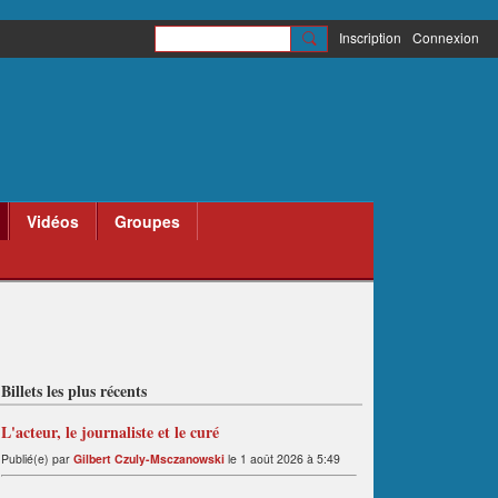
Inscription
Connexion
Vidéos
Groupes
Billets les plus récents
L'acteur, le journaliste et le curé
Publié(e) par
Gilbert Czuly-Msczanowski
le 1 août 2026 à 5:49