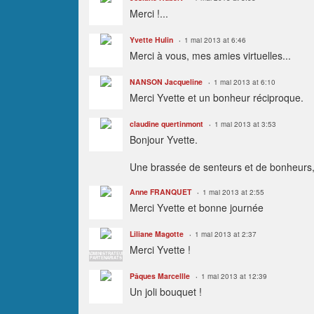
Merci !...
Yvette Hulin
1 mai 2013 at 6:46
Merci à vous, mes amies virtuelles...
NANSON Jacqueline
1 mai 2013 at 6:10
Merci Yvette et un bonheur réciproque.
claudine quertinmont
1 mai 2013 at 3:53
Bonjour Yvette.
Une brassée de senteurs et de bonheurs,
Anne FRANQUET
1 mai 2013 at 2:55
Merci Yvette et bonne journée
Liliane Magotte
1 mai 2013 at 2:37
Merci Yvette !
ADMINISTRATEUR
PARTENARIATS
Pâques Marcellle
1 mai 2013 at 12:39
Un joli bouquet !