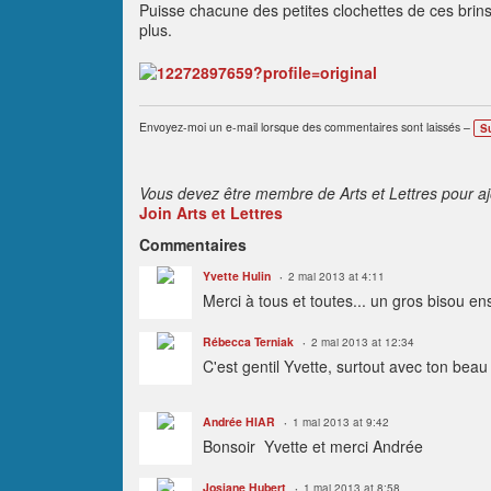
Puisse chacune des petites clochettes de ces brins
plus.
Envoyez-moi un e-mail lorsque des commentaires sont laissés –
S
Vous devez être membre de Arts et Lettres pour a
Join Arts et Lettres
Commentaires
Yvette Hulin
2 mai 2013 at 4:11
Merci à tous et toutes... un gros bisou ens
Rébecca Terniak
2 mai 2013 at 12:34
C'est gentil Yvette, surtout avec ton beau 
Andrée HIAR
1 mai 2013 at 9:42
Bonsoir Yvette et merci Andrée
Josiane Hubert
1 mai 2013 at 8:58