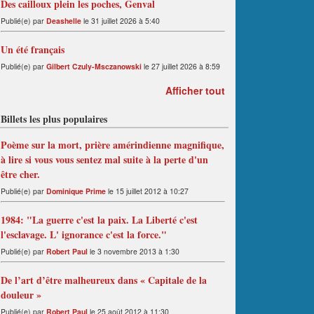
Des cailloux plein les poches, Genval
Publié(e) par
Deashelle
le 31 juillet 2026 à 5:40
Un été français
Publié(e) par
Gilbert Czuly-Msczanowski
le 27 juillet 2026 à 8:59
Afficher tout
Billets les plus populaires
Poème sur la mort, prière amérindienne magnifique,
à lire si vous vous sentez mal suite à la perte d'un
être cher.
Publié(e) par
Dominique Prime
le 15 juillet 2012 à 10:27
1984: "La guerre c'est la paix. La Liberté c'est
l'esclavage. L' ignorance c'est la force."
Publié(e) par
Robert Paul
le 3 novembre 2013 à 1:30
De l’art d’être malheureux dans « Capitale de la
douleur »
Publié(e) par
Robert Paul
le 25 août 2012 à 11:30