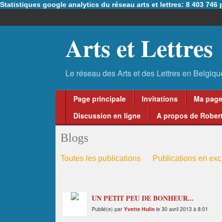
Statistiques google analytics du réseau arts et lettres: 8 403 74
Arts et Lettres
Page principale
Invitations
Ma pag
Discussion en ligne
A propos de Robert
Blogs
Toutes les publications
Publications en excl
UN PETIT PEU DE BONHEUR...
Publié(e) par
Yvette Hulin
le 30 avril 2013 à 8:01