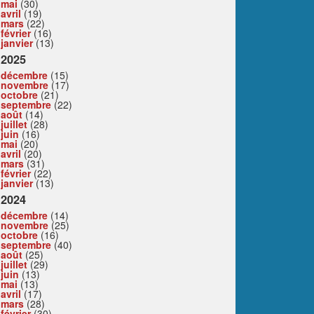
mai
(30)
avril
(19)
mars
(22)
février
(16)
janvier
(13)
2025
décembre
(15)
novembre
(17)
octobre
(21)
septembre
(22)
août
(14)
juillet
(28)
juin
(16)
mai
(20)
avril
(20)
mars
(31)
février
(22)
janvier
(13)
2024
décembre
(14)
novembre
(25)
octobre
(16)
septembre
(40)
août
(25)
juillet
(29)
juin
(13)
mai
(13)
avril
(17)
mars
(28)
février
(30)