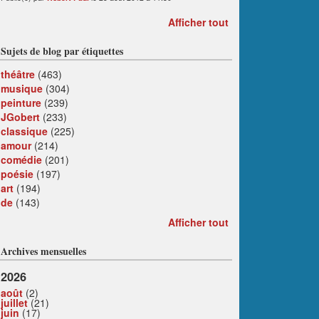
Afficher tout
Sujets de blog par étiquettes
théâtre
(463)
musique
(304)
peinture
(239)
JGobert
(233)
classique
(225)
amour
(214)
comédie
(201)
poésie
(197)
art
(194)
de
(143)
Afficher tout
Archives mensuelles
2026
août
(2)
juillet
(21)
juin
(17)