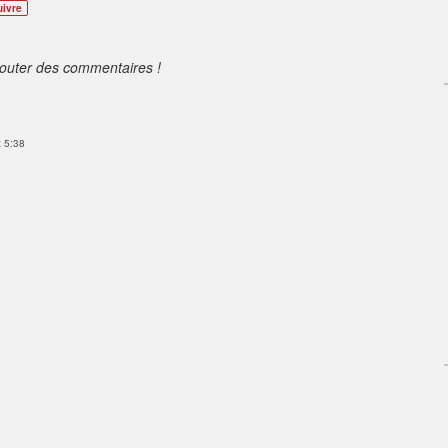
uivre
jouter des commentaires !
t 5:38