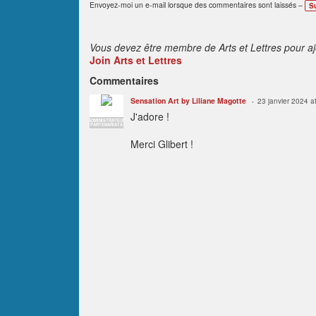
Envoyez-moi un e-mail lorsque des commentaires sont laissés –
S
Vous devez être membre de Arts et Lettres pour a
Join Arts et Lettres
Commentaires
Sensation Art by Liliane Magotte
23 janvier 2024 a
J'adore !
ADMINISTRATEUR
PARTENARIATS
Merci Glibert !