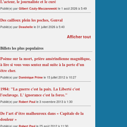
L'acteur, le journaliste et le curé
Publié(e) par
Gilbert Czuly-Msczanowski
le 1 août 2026 à 5:49
Des cailloux plein les poches, Genval
Publié(e) par
Deashelle
le 31 juillet 2026 à 5:40
Afficher tout
Billets les plus populaires
Poème sur la mort, prière amérindienne magnifique,
à lire si vous vous sentez mal suite à la perte d'un
être cher.
Publié(e) par
Dominique Prime
le 15 juillet 2012 à 10:27
1984: "La guerre c'est la paix. La Liberté c'est
l'esclavage. L' ignorance c'est la force."
Publié(e) par
Robert Paul
le 3 novembre 2013 à 1:30
De l’art d’être malheureux dans « Capitale de la
douleur »
Publié(e) par
Robert Paul
le 25 août 2012 à 11:30