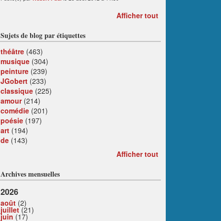
Afficher tout
Sujets de blog par étiquettes
théâtre
(463)
musique
(304)
peinture
(239)
JGobert
(233)
classique
(225)
amour
(214)
comédie
(201)
poésie
(197)
art
(194)
de
(143)
Afficher tout
Archives mensuelles
2026
août
(2)
juillet
(21)
juin
(17)