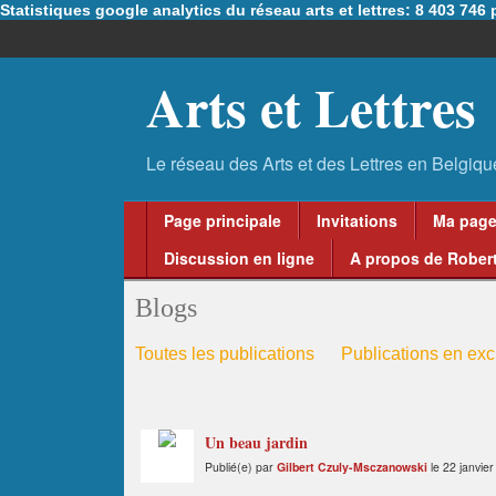
Statistiques google analytics du réseau arts et lettres: 8 403 74
Arts et Lettres
Page principale
Invitations
Ma pag
Discussion en ligne
A propos de Robert
Blogs
Toutes les publications
Publications en excl
Un beau jardin
Publié(e) par
Gilbert Czuly-Msczanowski
le 22 janvie