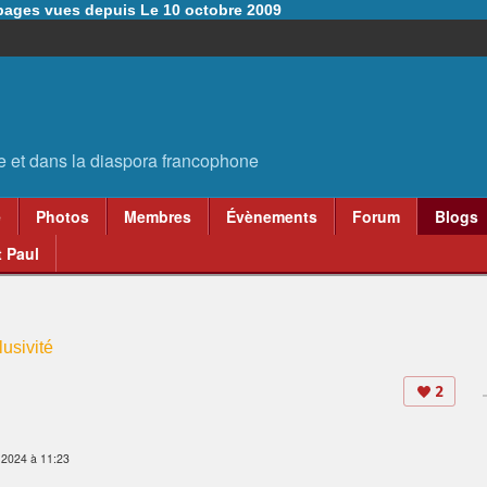
6 pages vues depuis Le 10 octobre 2009
e
Photos
Membres
Évènements
Forum
Blogs
 Paul
usivité
2
r 2024 à 11:23