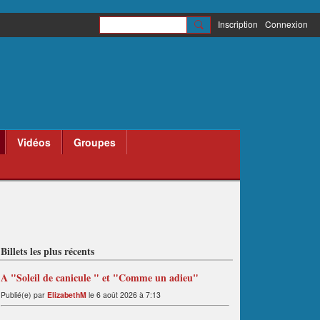
Inscription
Connexion
Vidéos
Groupes
Billets les plus récents
A "Soleil de canicule " et "Comme un adieu"
Publié(e) par
ElizabethM
le 6 août 2026 à 7:13