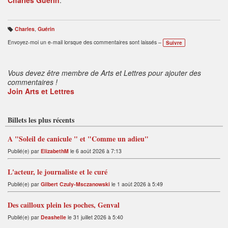
Charles Guérin
.
Charles
,
Guérin
B
ali
Envoyez-moi un e-mail lorsque des commentaires sont laissés –
Suivre
s
e
s
:
Vous devez être membre de Arts et Lettres pour ajouter des
commentaires !
Join Arts et Lettres
Billets les plus récents
A "Soleil de canicule " et "Comme un adieu"
Publié(e) par
ElizabethM
le 6 août 2026 à 7:13
L'acteur, le journaliste et le curé
Publié(e) par
Gilbert Czuly-Msczanowski
le 1 août 2026 à 5:49
Des cailloux plein les poches, Genval
Publié(e) par
Deashelle
le 31 juillet 2026 à 5:40