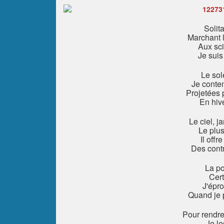
Solita
Marchant l
Aux sci
Je suis
Le sol
Je conte
Projetées 
En hiv
Le ciel, j
Le plus
Il offr
Des contr
La po
Cert
J'épro
Quand je p
Pour rendr
Je le