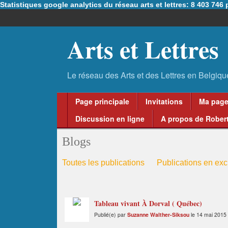
Statistiques google analytics du réseau arts et lettres: 8 403 74
Arts et Lettres
Page principale
Invitations
Ma pag
Discussion en ligne
A propos de Robert
Blogs
Toutes les publications
Publications en excl
Tableau vivant À Dorval ( Québec)
Publié(e) par
Suzanne Walther-Siksou
le 14 mai 2015 