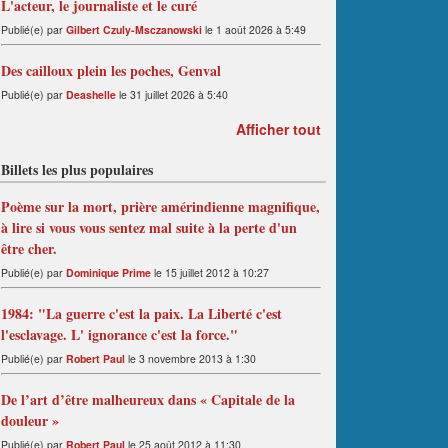
L'acteur, le journaliste et le curé
Publié(e) par
Gilbert Czuly-Msczanowski
le 1 août 2026 à 5:49
Des cailloux plein les poches, Genval
Publié(e) par
Deashelle
le 31 juillet 2026 à 5:40
Afficher tout
Billets les plus populaires
Poème sur la mort, prière amérindienne magnifique,
à lire si vous vous sentez mal suite à la perte d'un
être cher.
Publié(e) par
Dominique Prime
le 15 juillet 2012 à 10:27
1984: "La guerre c'est la paix. La Liberté c'est
l'esclavage. L' ignorance c'est la force."
Publié(e) par
Robert Paul
le 3 novembre 2013 à 1:30
De l’art d’être malheureux dans « Capitale de la
douleur »
Publié(e) par
Robert Paul
le 25 août 2012 à 11:30