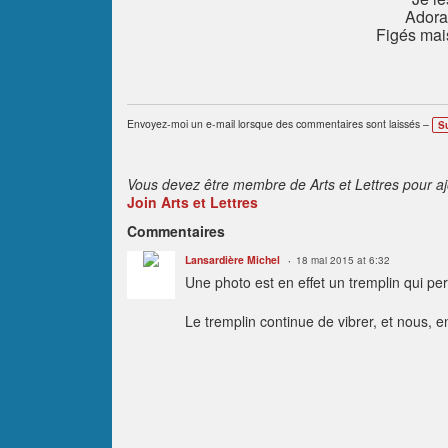
Adorab
Figés mai
Envoyez-moi un e-mail lorsque des commentaires sont laissés –
S
Vous devez être membre de Arts et Lettres pour a
Join Arts et Lettres
Commentaires
Lansardière Michel
18 mai 2015 at 6:32
Une photo est en effet un tremplin qui perm
Le tremplin continue de vibrer, et nous, en