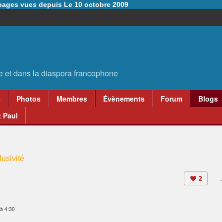
6 pages vues depuis Le 10 octobre 2009
e
Photos
Membres
Évènements
Forum
Blogs
 Paul
usivité
2
à 4:30