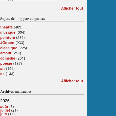
Afficher tout
Sujets de blog par étiquettes
théâtre
(463)
musique
(304)
peinture
(239)
JGobert
(233)
classique
(225)
amour
(214)
comédie
(201)
poésie
(197)
art
(194)
de
(143)
Afficher tout
Archives mensuelles
2026
août
(3)
juillet
(21)
juin
(17)