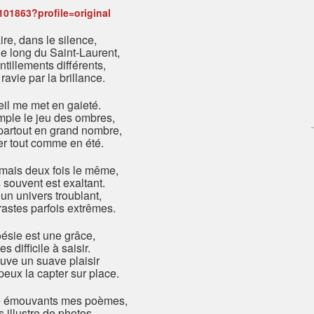
ire, dans le silence,
e long du Saint-Laurent,
ntillements différents,
 ravie par la brillance.
eil me met en gaieté.
mple le jeu des ombres,
partout en grand nombre,
er tout comme en été.
amais deux fois le même,
 souvent est exaltant.
e un univers troublant,
astes parfois extrêmes.
ésie est une grâce,
es difficile à saisir.
uve un suave plaisir
eux la capter sur place.
e émouvants mes poèmes,
s illustre de photos,