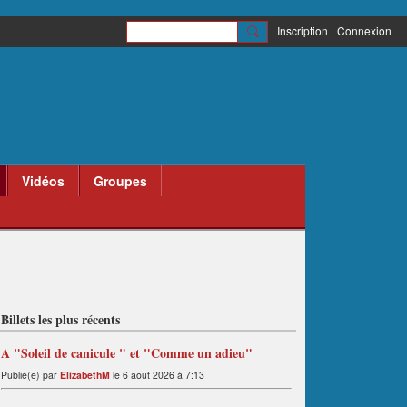
Inscription
Connexion
Vidéos
Groupes
Billets les plus récents
A "Soleil de canicule " et "Comme un adieu"
Publié(e) par
ElizabethM
le 6 août 2026 à 7:13