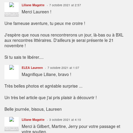
Liliane Magotte
7 octobre 2021 at 2:57
Merci Laureen !
ADMINISTRATEUR
PARTENARIATS
Une fameuse aventure, tu peux me croire !
J'espère que nous nous rencontrerons un jour, là-bas ou à BXL
aux rencontres littéraires. D'ailleurs je serai présente le 21
novembre !
Si tu sais te libérer....
ELEA Laureen
7 octobre 2021 at 1:07
Magnifique Liliane, bravo !
Très belles photos et agréable surprise ...
Un très bel article que j'ai pris plaisir à découvrir !
Belle journée, bisous, Laureen
Liliane Magotte
3 octobre 2021 at 4:10
Merci à Gilbert, Martine, Jerry pour votre passage et
ADMINISTRATEUR
PARTENARIATS
votre soutien.