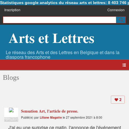
Statistiques google analytics du réseau arts et lettres: 8 403 74
Inscription
Connexion
Arts et Lettres
Blogs
2
Sensation Art, l'article de presse.
Publié(e) par
Liliane Magotte
le 27 septembre 2021 à 8:00
ADMINISTRATEUR
PARTENARIATS
J'ai eu une surprise ce matin, l'annonce de l'événement