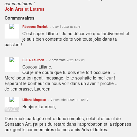
commentaires !
Join Arts et Lettres
Commentaires
Rébecca Terniak
9 avril 2022 at 12:41
C'est super Liliane ! Je ne découvre que tardivement et
je suis bien contente de te voir toute jolie dans ta
passion !
ELEA Laureen
7 novembre 2021 at 9:01
Coucou Liliane,
Oui je me doute que tu dois être fort occupée ...
Merci pour ton gentil message, je te souhaite le meilleur !
Espérant le bonheur de nous voir dans un avenir proche ...
Je t'embrasse, Laureen
Liliane Magotte
7 novembre 2021 at 12:17
Bonjour Laureen,
ADMINISTRATEUR
PARTENARIATS
Désormais partagée entre deux comptes, celui-ci et celui de
Sensation Art, j'ai pris du retard dans l'approbation et la réponses
aux gentils commentaires de mes amis Arts et lettres.