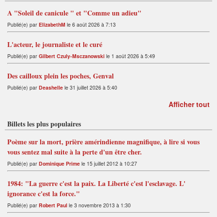
A "Soleil de canicule " et "Comme un adieu"
Publié(e) par
ElizabethM
le 6 août 2026 à 7:13
L'acteur, le journaliste et le curé
Publié(e) par
Gilbert Czuly-Msczanowski
le 1 août 2026 à 5:49
Des cailloux plein les poches, Genval
Publié(e) par
Deashelle
le 31 juillet 2026 à 5:40
Afficher tout
Billets les plus populaires
Poème sur la mort, prière amérindienne magnifique, à lire si vous
vous sentez mal suite à la perte d'un être cher.
Publié(e) par
Dominique Prime
le 15 juillet 2012 à 10:27
1984: "La guerre c'est la paix. La Liberté c'est l'esclavage. L'
ignorance c'est la force."
Publié(e) par
Robert Paul
le 3 novembre 2013 à 1:30