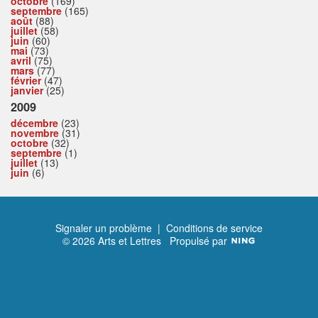
octobre
(169)
septembre
(165)
août
(88)
juillet
(58)
juin
(60)
mai
(73)
avril
(75)
mars
(77)
février
(47)
janvier
(25)
2009
décembre
(23)
novembre
(31)
octobre
(32)
septembre
(1)
juillet
(13)
juin
(6)
Signaler un problème
|
Conditions de service
© 2026 Arts et Lettres
Propulsé par