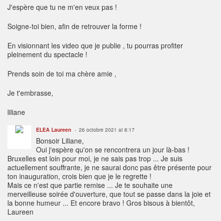
J'espère que tu ne m'en veux pas !
Soigne-toi bien, afin de retrouver la forme !
En visionnant les video que je publie , tu pourras profiter
pleinement du spectacle !
Prends soin de toi ma chère amie ,
Je t'embrasse,
liliane
ELEA Laureen
26 octobre 2021 at 8:17
Bonsoir Liliane,
Oui j'espère qu'on se rencontrera un jour là-bas !
Bruxelles est loin pour moi, je ne sais pas trop ... Je suis
actuellement souffrante, je ne saurai donc pas être présente pour
ton inauguration, crois bien que je le regrette !
Mais ce n'est que partie remise ... Je te souhaite une
merveilleuse soirée d'ouverture, que tout se passe dans la joie et
la bonne humeur ... Et encore bravo ! Gros bisous à bientôt,
Laureen