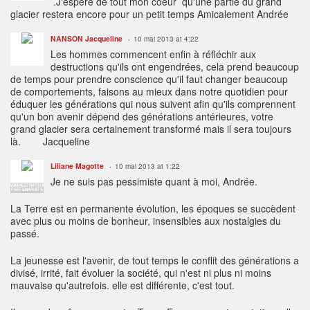
.J'espère de tout mon coeur qu'une partie du grand
glacier restera encore pour un petit temps Amicalement Andrée
NANSON Jacqueline
10 mai 2013 at 4:22
Les hommes commencent enfin à réfléchir aux
destructions qu'ils ont engendrées, cela prend beaucoup
de temps pour prendre conscience qu'il faut changer beaucoup
de comportements, faisons au mieux dans notre quotidien pour
éduquer les générations qui nous suivent afin qu'ils comprennent
qu'un bon avenir dépend des générations antérieures, votre
grand glacier sera certainement transformé mais il sera toujours
là. Jacqueline
Liliane Magotte
10 mai 2013 at 1:22
Je ne suis pas pessimiste quant à moi, Andrée.
ADMINISTRATEUR
PARTENARIATS
La Terre est en permanente évolution, les époques se succèdent
avec plus ou moins de bonheur, insensibles aux nostalgies du
passé.
La jeunesse est l'avenir, de tout temps le conflit des générations a
divisé, irrité, fait évoluer la société, qui n'est ni plus ni moins
mauvaise qu'autrefois. elle est différente, c'est tout.