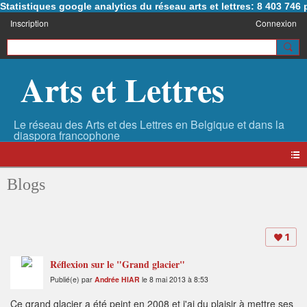
Statistiques google analytics du réseau arts et lettres: 8 403 74
Inscription
Connexion
Arts et Lettres
Blogs
1
Réflexion sur le "Grand glacier"
Publié(e) par
Andrée HIAR
le 8 mai 2013 à 8:53
Ce grand glacier a été peint en 2008 et j'ai du plaisir à mettre ses