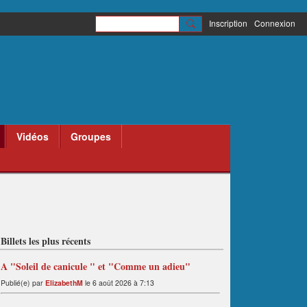
Inscription
Connexion
Vidéos
Groupes
Billets les plus récents
A "Soleil de canicule " et "Comme un adieu"
Publié(e) par
ElizabethM
le 6 août 2026 à 7:13