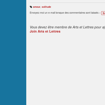
amour
,
solitude
B
ali
Envoyez-moi un e-mail lorsque des commentaires sont laissés –
S
s
e
s
:
Vous devez être membre de Arts et Lettres pour a
Join Arts et Lettres