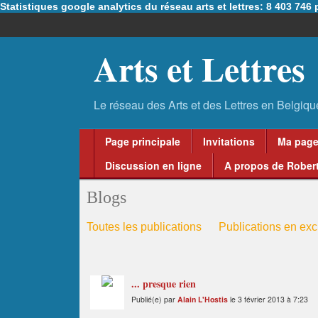
Statistiques google analytics du réseau arts et lettres: 8 403 74
Arts et Lettres
Page principale
Invitations
Ma pag
Discussion en ligne
A propos de Robert
Blogs
Toutes les publications
Publications en excl
... presque rien
Publié(e) par
Alain L'Hostis
le 3 février 2013 à 7:23