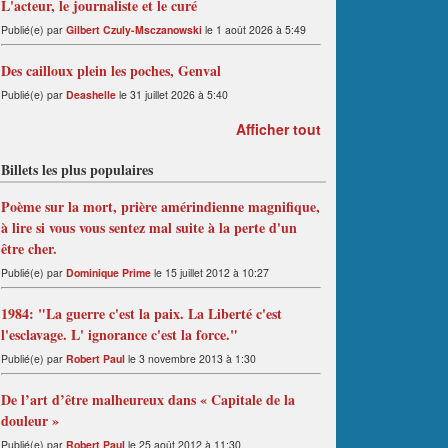
L'acteur, le journaliste et le curé
Publié(e) par
Gilbert Czuly-Msczanowski
le 1 août 2026 à 5:49
Des cailloux plein les poches, Genval
Publié(e) par
Deashelle
le 31 juillet 2026 à 5:40
Afficher tout
Billets les plus populaires
Poème sur la mort, prière amérindienne magnifique,
à lire si vous vous sentez mal suite à la perte d'un
être cher.
Publié(e) par
Dominique Prime
le 15 juillet 2012 à 10:27
1984: "La guerre c'est la paix. La Liberté c'est
l'esclavage. L' ignorance c'est la force."
Publié(e) par
Robert Paul
le 3 novembre 2013 à 1:30
De l’art d’être malheureux dans « Capitale de la
douleur »
Publié(e) par
Robert Paul
le 25 août 2012 à 11:30