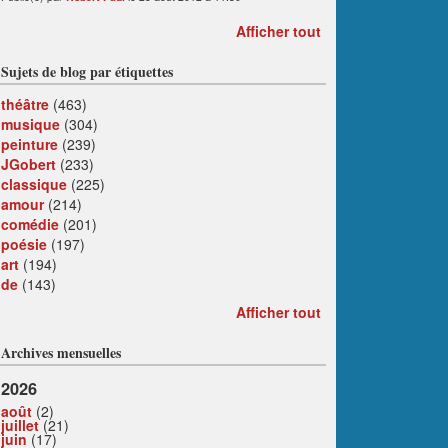
Afficher tout
Sujets de blog par étiquettes
théâtre
(463)
musique
(304)
peinture
(239)
JGobert
(233)
classique
(225)
amour
(214)
comédie
(201)
poésie
(197)
art
(194)
de
(143)
Afficher tout
Archives mensuelles
2026
août
(2)
juillet
(21)
juin
(17)