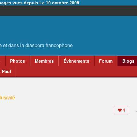
6 pages vues depuis Le 10 octobre 2009
e
Photos
Membres
Évènements
Forum
Blogs
 Paul
usivité
1