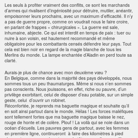
Les seuls à profiter vraiment des conflits, ce sont les marchands
d’armes qui rivalisent d’ingéniosité pour détruire, mutiler, anéantir,
empoisonner leurs prochains, avec un maximum d’efficacité. Il n’y
a pas de guerre propre, comme on voudrait nous le faire croire,
en parlant de frappes « chirurgicales ». La guerre est sale,
inhumaine, abjecte. Ce qui est interdit en temps de paix : tuer ou
nuire à son voisin, est hautement recommandé et même
obligatoire pour les combattants censés défendre leur pays. Tout
cela est bien noir en regard de la magie blanche de tous les
Merlins du monde. La lampe enchantée d’Aladin en perd toute sa
clarté.
Aurais-je plus de chance avec mon deuxième vœu ?
En Belgique, comme dans la majorité des pays développés, nous
sommes tous un peu thaumaturges. Même si nous n’en sommes
pas conscients. Nous jouissons, en effet, riche ou pauvre, d’un
privilège exorbitant, celui de disposer d’eau potable, sur un simple
geste, celui d’ouvrir un robinet.
Réconfortée, je reprends ma baguette magique et souhaite qu’il
en soit ainsi partout dans le monde. Hélas ! Les forces maléfiques
sont tellement fortes que ma baguette magique baisse le nez,
rouge de honte et de colère. Plouf ! La voilà qui se noie dans un
océan d’écueils. Les pauvres gens de partout, avec les femmes
en première ligne, continueront à faire des kilomètres à pied