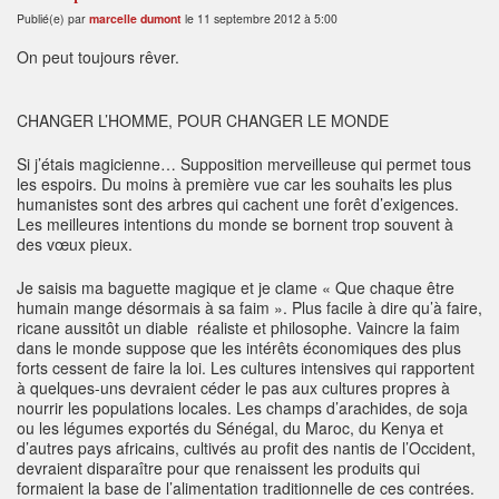
Publié(e) par
marcelle dumont
le 11 septembre 2012 à 5:00
On peut toujours rêver.
CHANGER L’HOMME, POUR CHANGER LE MONDE
Si j’étais magicienne… Supposition merveilleuse qui permet tous
les espoirs. Du moins à première vue car les souhaits les plus
humanistes sont des arbres qui cachent une forêt d’exigences.
Les meilleures intentions du monde se bornent trop souvent à
des vœux pieux.
Je saisis ma baguette magique et je clame « Que chaque être
humain mange désormais à sa faim ». Plus facile à dire qu’à faire,
ricane aussitôt un diable réaliste et philosophe. Vaincre la faim
dans le monde suppose que les intérêts économiques des plus
forts cessent de faire la loi. Les cultures intensives qui rapportent
à quelques-uns devraient céder le pas aux cultures propres à
nourrir les populations locales. Les champs d’arachides, de soja
ou les légumes exportés du Sénégal, du Maroc, du Kenya et
d’autres pays africains, cultivés au profit des nantis de l’Occident,
devraient disparaître pour que renaissent les produits qui
formaient la base de l’alimentation traditionnelle de ces contrées.