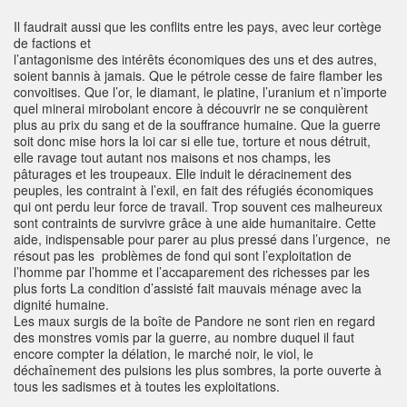
Il faudrait aussi que les conflits entre les pays, avec leur cortège
de factions et
l’antagonisme des intérêts économiques des uns et des autres,
soient bannis à jamais. Que le pétrole cesse de faire flamber les
convoitises. Que l’or, le diamant, le platine, l’uranium et n’importe
quel minerai mirobolant encore à découvrir ne se conquièrent
plus au prix du sang et de la souffrance humaine. Que la guerre
soit donc mise hors la loi car si elle tue, torture et nous détruit,
elle ravage tout autant nos maisons et nos champs, les
pâturages et les troupeaux. Elle induit le déracinement des
peuples, les contraint à l’exil, en fait des réfugiés économiques
qui ont perdu leur force de travail. Trop souvent ces malheureux
sont contraints de survivre grâce à une aide humanitaire. Cette
aide, indispensable pour parer au plus pressé dans l’urgence, ne
résout pas les problèmes de fond qui sont l’exploitation de
l’homme par l’homme et l’accaparement des richesses par les
plus forts La condition d’assisté fait mauvais ménage avec la
dignité humaine.
Les maux surgis de la boîte de Pandore ne sont rien en regard
des monstres vomis par la guerre, au nombre duquel il faut
encore compter la délation, le marché noir, le viol, le
déchaînement des pulsions les plus sombres, la porte ouverte à
tous les sadismes et à toutes les exploitations.