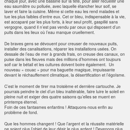
chaque jour, avec une bassine sur la tête, pour aller recueillir une
eau saumâtre ou polluée, avec laquelle étancher leur soif, se
laver et faire la cuisine. Même si cette eau les rend malades et
tue les plus faibles d’entre eux. Cet or bleu, indispensable à la vie,
est accaparé par les plus forts, à leur seul profit, gaspillé sans
vergogne, quand il n’est pas vendu par ceux qui disposent d’un
puits dans les lieux où l’eau manque cruellement.
De braves gens se dévouent pour creuser de nouveaux puits,
installer des canalisations, réparer les installations usées. On
dessale de l’eau de mer à grands frais, on creuse des canaux, on
puise dans les fleuves mais des millions d’hommes ont toujours
soif car le bétail et les cultures doivent boire également. Un
nouveau « couac » pour ma baguette magique, impuissante
devant le réchauffement climatique, la désertification et l’égoïsme.
C’est le moment de tirer ma troisième et dernière cartouche. Je
pourrais peindre le ciel d’un bleu inaltérable, faire luire le soleil en
pleine nuit et exiger des quatre saisons qu’elles se muent en
printemps éternel.
Foin de ces fantasmes enfantins ! Attaquons-nous enfin au
problème de fond.
Que les hommes changent ! Que l’argent et la réussite matérielle
ne soient plus l’objet de leur désir le plus ardent ! Devenons plus