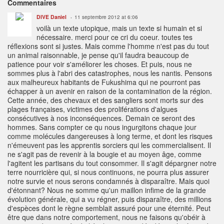
Commentaires
DIVE Daniel
11 septembre 2012 at 6:06
voilà un texte utopique, mais un texte si humain et si
nécessaire. merci pour ce cri du coeur. toutes tes
réflexions sont si justes. Mais comme l'homme n'est pas du tout
un animal raisonnable, je pense qu'il faudra beaucoup de
patience pour voir s'améliorer les choses. Et puis, nous ne
sommes plus à l'abri des catastrophes, nous les nantis. Pensons
aux malheureux habitants de Fukushima qui ne pourront pas
échapper à un avenir en raison de la contamination de la région.
Cette année, des chevaux et des sangliers sont morts sur des
plages françaises, victimes des proliférations d'algues
consécutives à nos inconséquences. Demain ce seront des
hommes. Sans compter ce qu nous ingurgitons chaque jour
comme molécules dangereuses à long terme, et dont les risques
n'émeuvent pas les apprentis sorciers qui les commercialisent. Il
ne s'agit pas de revenir à la bougie et au moyen âge, comme
l'agitent les partisans du tout consommer. Il s'agit dépargner notre
terre nourricière qui, si nous continuons, ne pourra plus assurer
notre survie et nous serons condamnés à disparaître. Mais quoi
d'étonnant? Nous ne somme qu'un maillon infime de la grande
évolution générale, qui a vu régner, puis disparaître, des millions
d'espèces dont le règne semblait assuré pour une éternité. Peut
être que dans notre comportement, nous ne faisons qu'obéir à