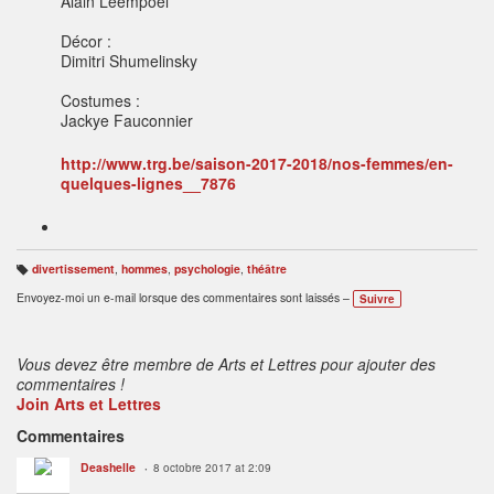
Alain Leempoel
Décor :
Dimitri Shumelinsky
Costumes :
Jackye Fauconnier
http://www.trg.be/saison-2017-2018/nos-femmes/en-
quelques-lignes__7876
divertissement
,
hommes
,
psychologie
,
théâtre
B
ali
Envoyez-moi un e-mail lorsque des commentaires sont laissés –
Suivre
s
e
s
:
Vous devez être membre de Arts et Lettres pour ajouter des
commentaires !
Join Arts et Lettres
Commentaires
Deashelle
8 octobre 2017 at 2:09