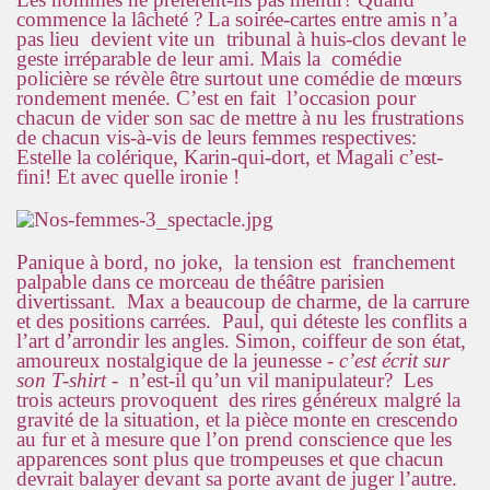
commence la lâcheté ? La soirée-cartes entre amis n’a
pas lieu devient vite un tribunal à huis-clos devant le
geste irréparable de leur ami. Mais la comédie
policière se révèle être surtout une comédie de mœurs
rondement menée. C’est en fait l’occasion pour
chacun de vider son sac de mettre à nu les frustrations
de chacun vis-à-vis de leurs femmes respectives:
Estelle la colérique, Karin-qui-dort, et Magali c’est-
fini! Et avec quelle ironie !
Panique à bord, no joke, la tension est franchement
palpable dans ce morceau de théâtre parisien
divertissant. Max a beaucoup de charme, de la carrure
et des positions carrées. Paul, qui déteste les conflits a
l’art d’arrondir les angles. Simon, coiffeur de son état,
amoureux nostalgique de la jeunesse -
c’est écrit sur
son T-shirt
- n’est-il qu’un vil manipulateur? Les
trois acteurs provoquent des rires généreux malgré la
gravité de la situation, et la pièce monte en crescendo
au fur et à mesure que l’on prend conscience que les
apparences sont plus que trompeuses et que chacun
devrait balayer devant sa porte avant de juger l’autre.