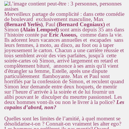
Merveilleux partage de complicité : dans cette comédie
de boulevard exclusivement masculine, Max
(Bernard Yerlès)
, Paul
(Bernard Cogniaux)
et
Simon
(Alain Lempoel)
sont amis depuis 35 ans dans
l’histoire contée par
Eric Assous,
comme dans la vie.
Ils adorent leurs vacances annuelles et escapades sans
leurs femmes, à moto, au disco, au foot ou à taper
joyeusement le carton. Chacun a une carrière réussie et
tous semblent avoir des vies parfaites, jusqu'à cette
soirée-cartes où Simon, arrivé largement en retard et
complètement bituré, annonce à ses amis qu'il vient
d'étrangler sa femme, Estelle, après une dispute
particulièrement flamboyante. Max et Paul sont
horrifiés par la confession de Simon, et reculent quand
Simon leur demande entre deux hoquets, de mentir
sur l’heure d’arrivée à la soirée et de lui fournir un
alibi pouvant le disculper du meurtre passionnel. Les
deux hommes vont-ils ou non le livrer à la police?
Les
copains d’abord, non?
Quelles sont les limites de l’amitié, à quel moment se
désolidarise-t-on ? Connait-on vraiment les alter ego?
Les hommes ne préfèrent-ils pas mentir? Quand