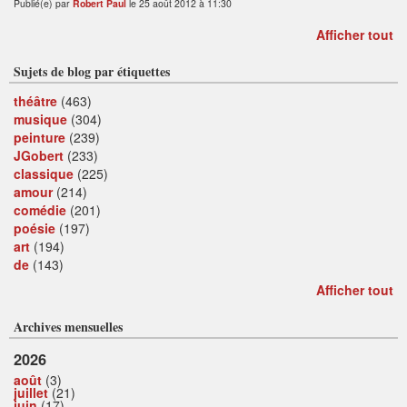
Publié(e) par
Robert Paul
le 25 août 2012 à 11:30
Afficher tout
Sujets de blog par étiquettes
théâtre
(463)
musique
(304)
peinture
(239)
JGobert
(233)
classique
(225)
amour
(214)
comédie
(201)
poésie
(197)
art
(194)
de
(143)
Afficher tout
Archives mensuelles
2026
août
(3)
juillet
(21)
juin
(17)