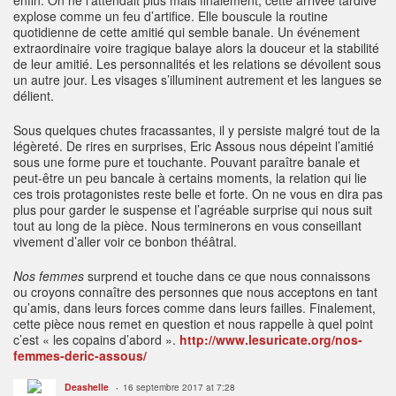
explose comme un feu d’artifice. Elle bouscule la routine
quotidienne de cette amitié qui semble banale.
Un événement
extraordinaire voire tragique balaye alors la douceur et la stabilité
de leur amitié. Les personnalités et les relations se dévoilent sous
un autre jour. Les visages s’illuminent autrement et les langues se
délient.
Sous quelques chutes fracassantes, il y persiste malgré tout de la
légèreté.
De rires en surprises, Eric Assous nous dépeint l’amitié
sous une forme pure et touchante. Pouvant paraître banale et
peut-être un peu bancale à certains moments, la relation qui lie
ces trois protagonistes reste belle et forte.
On ne vous en dira pas
plus pour garder le suspense et l’agréable surprise qui nous suit
tout au long de la pièce.
Nous terminerons en vous conseillant
vivement d’aller voir ce bonbon théâtral.
Nos femmes
surprend et touche dans ce que nous connaissons
ou croyons connaître des personnes que nous acceptons en tant
qu’amis, dans leurs forces comme dans leurs failles. Finalement,
cette pièce nous remet en question et nous rappelle à quel point
c’est « les copains d’abord ».
http://www.lesuricate.org/nos-
femmes-deric-assous/
Deashelle
16 septembre 2017 at 7:28