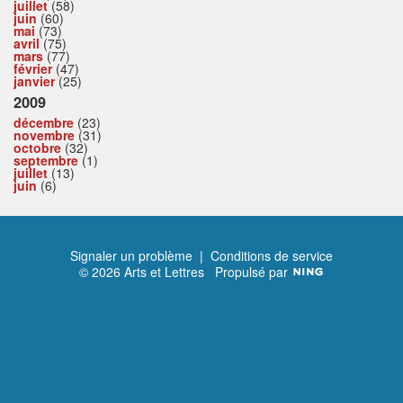
juillet
(58)
juin
(60)
mai
(73)
avril
(75)
mars
(77)
février
(47)
janvier
(25)
2009
décembre
(23)
novembre
(31)
octobre
(32)
septembre
(1)
juillet
(13)
juin
(6)
Signaler un problème
|
Conditions de service
© 2026 Arts et Lettres
Propulsé par