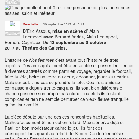
ADMINISTRATEUR
THÉÂTRES
Deashelle
20 septembre 2017 at 10:14
D’
Eric Assous,
mise en scène d’
Alain
ADMINISTRATEUR
THÉÂTRES
Leempoel
avec
Bernard Yerlès, Alain Leempoel,
Bernard Cogniaux. Du
13 septembre au 8 octobre
2017
au
Théâtre des Galeries.
L’histoire de
Nos femmes
c’est avant tout l’histoire de trois
copains. Des amis qui aiment être ensemble et passer leur temps
à diverses activités comme partir en voyage, regarder le football,
faire la fête, boire un verre ou deux, déconner, jouer aux cartes…
Mais surtout… ne pas se prendre la tête.
Ces trois amis se
connaissent depuis trente-cinq ans. Ils sont bien différents et
chacun possède son propre caractère. Toutefois ils restent
complices et rien ne semble perturber ce vieux fleuve tranquille
qu’est leur amitié…
La pièce débute par une des ces rencontres habituelles.
Malheureusement Simon est en retard. Max s’énerve déjà et
Paul, en bon modérateur calme le jeu. Ils font des
présuppositions quant au retard de Simon.
Ce dernier arrive
enfin. On ne l’attendait plus mais finalement, cette arrivée tardive