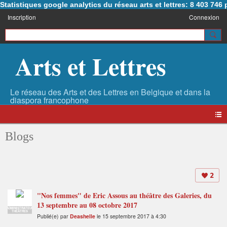
Statistiques google analytics du réseau arts et lettres: 8 403 74
Inscription
Connexion
Arts et Lettres
Blogs
2
"Nos femmes" de Eric Assous au théâtre des Galeries, du
13 septembre au 08 octobre 2017
ADMINISTRATEUR
THÉÂTRES
Publié(e) par
Deashelle
le 15 septembre 2017 à 4:30