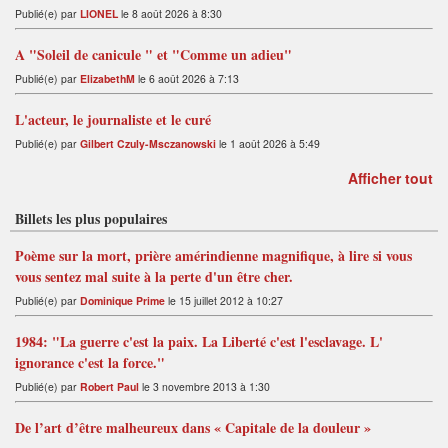
Publié(e) par
LIONEL
le 8 août 2026 à 8:30
A "Soleil de canicule " et "Comme un adieu"
Publié(e) par
ElizabethM
le 6 août 2026 à 7:13
L'acteur, le journaliste et le curé
Publié(e) par
Gilbert Czuly-Msczanowski
le 1 août 2026 à 5:49
Afficher tout
Billets les plus populaires
Poème sur la mort, prière amérindienne magnifique, à lire si vous
vous sentez mal suite à la perte d'un être cher.
Publié(e) par
Dominique Prime
le 15 juillet 2012 à 10:27
1984: "La guerre c'est la paix. La Liberté c'est l'esclavage. L'
ignorance c'est la force."
Publié(e) par
Robert Paul
le 3 novembre 2013 à 1:30
De l’art d’être malheureux dans « Capitale de la douleur »