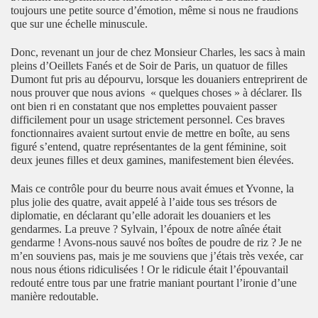
toujours une petite source d’émotion, même si nous ne fraudions
que sur une échelle minuscule.
Donc, revenant un jour de chez Monsieur Charles, les sacs à main
pleins d’Oeillets Fanés et de Soir de Paris, un quatuor de filles
Dumont fut pris au dépourvu, lorsque les douaniers entreprirent de
nous prouver que nous avions « quelques choses » à déclarer. Ils
ont bien ri en constatant que nos emplettes pouvaient passer
difficilement pour un usage strictement personnel. Ces braves
fonctionnaires avaient surtout envie de mettre en boîte, au sens
figuré s’entend, quatre représentantes de la gent féminine, soit
deux jeunes filles et deux gamines, manifestement bien élevées.
Mais ce contrôle pour du beurre nous avait émues et Yvonne, la
plus jolie des quatre, avait appelé à l’aide tous ses trésors de
diplomatie, en déclarant qu’elle adorait les douaniers et les
gendarmes. La preuve ? Sylvain, l’époux de notre aînée était
gendarme ! Avons-nous sauvé nos boîtes de poudre de riz ? Je ne
m’en souviens pas, mais je me souviens que j’étais très vexée, car
nous nous étions ridiculisées ! Or le ridicule était l’épouvantail
redouté entre tous par une fratrie maniant pourtant l’ironie d’une
manière redoutable.