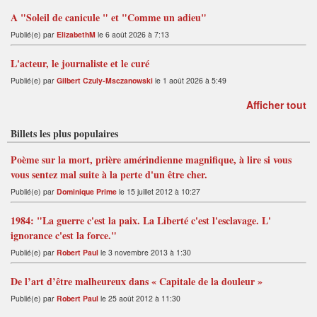
A "Soleil de canicule " et "Comme un adieu"
Publié(e) par
ElizabethM
le 6 août 2026 à 7:13
L'acteur, le journaliste et le curé
Publié(e) par
Gilbert Czuly-Msczanowski
le 1 août 2026 à 5:49
Afficher tout
Billets les plus populaires
Poème sur la mort, prière amérindienne magnifique, à lire si vous
vous sentez mal suite à la perte d'un être cher.
Publié(e) par
Dominique Prime
le 15 juillet 2012 à 10:27
1984: "La guerre c'est la paix. La Liberté c'est l'esclavage. L'
ignorance c'est la force."
Publié(e) par
Robert Paul
le 3 novembre 2013 à 1:30
De l’art d’être malheureux dans « Capitale de la douleur »
Publié(e) par
Robert Paul
le 25 août 2012 à 11:30