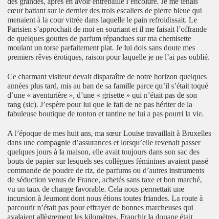
des grandes, après en avoir entrebâillé l’encolure. Je me tenais
cœur battant sur le dernier des trois escaliers de pierre bleue qui
menaient à la cour vitrée dans laquelle le pain refroidissait. Le
Parisien s’approchait de moi en souriant et il me faisait l’offrande
de quelques gouttes de parfum répandues sur ma chemisette
moulant un torse parfaitement plat. Je lui dois sans doute mes
premiers rêves érotiques, raison pour laquelle je ne l’ai pas oublié.
Ce charmant visiteur devait disparaître de notre horizon quelques
années plus tard, mis au ban de sa famille parce qu’il s’était toqué
d’une « aventurière », d’une « grisette » qui n’était pas de son
rang (sic). J’espère pour lui que le fait de ne pas hériter de la
fabuleuse boutique de tonton et tantine ne lui a pas pourri la vie.
A l’époque de mes huit ans, ma sœur Louise travaillait à Bruxelles
dans une compagnie d’assurances et lorsqu’elle revenait passer
quelques jours à la maison, elle avait toujours dans son sac des
bouts de papier sur lesquels ses collègues féminines avaient passé
commande de poudre de riz, de parfums ou d’autres instruments
de séduction venus de France, achetés sans taxe et bon marché,
vu un taux de change favorable. Cela nous permettait une
incursion à Jeumont dont nous étions toutes friandes. La route à
parcourir n’était pas pour effrayer de bonnes marcheuses qui
avalaient allègrement les kilomètres. Franchir la douane était