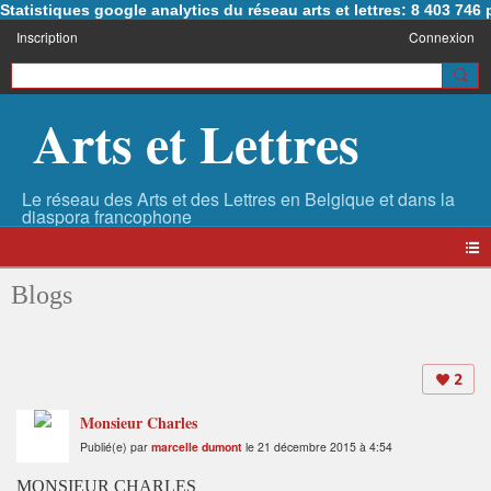
Statistiques google analytics du réseau arts et lettres: 8 403 74
Inscription
Connexion
Arts et Lettres
Blogs
2
Monsieur Charles
Publié(e) par
marcelle dumont
le 21 décembre 2015 à 4:54
MONSIEUR CHARLES