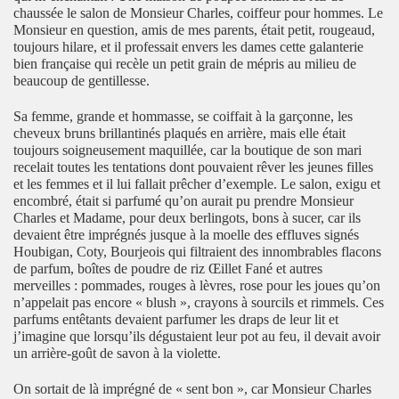
chaussée le salon de Monsieur Charles, coiffeur pour hommes. Le
Monsieur en question, amis de mes parents, était petit, rougeaud,
toujours hilare, et il professait envers les dames cette galanterie
bien française qui recèle un petit grain de mépris au milieu de
beaucoup de gentillesse.
Sa femme, grande et hommasse, se coiffait à la garçonne, les
cheveux bruns brillantinés plaqués en arrière, mais elle était
toujours soigneusement maquillée, car la boutique de son mari
recelait toutes les tentations dont pouvaient rêver les jeunes filles
et les femmes et il lui fallait prêcher d’exemple. Le salon, exigu et
encombré, était si parfumé qu’on aurait pu prendre Monsieur
Charles et Madame, pour deux berlingots, bons à sucer, car ils
devaient être imprégnés jusque à la moelle des effluves signés
Houbigan, Coty, Bourjeois qui filtraient des innombrables flacons
de parfum, boîtes de poudre de riz Œillet Fané et autres
merveilles : pommades, rouges à lèvres, rose pour les joues qu’on
n’appelait pas encore « blush », crayons à sourcils et rimmels. Ces
parfums entêtants devaient parfumer les draps de leur lit et
j’imagine que lorsqu’ils dégustaient leur pot au feu, il devait avoir
un arrière-goût de savon à la violette.
On sortait de là imprégné de « sent bon », car Monsieur Charles