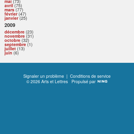
mai
(73)
avril
(75)
mars
(77)
février
(47)
janvier
(25)
2009
décembre
(23)
novembre
(31)
octobre
(32)
septembre
(1)
juillet
(13)
juin
(6)
Signaler un problème
|
Conditions de service
© 2026 Arts et Lettres
Propulsé par