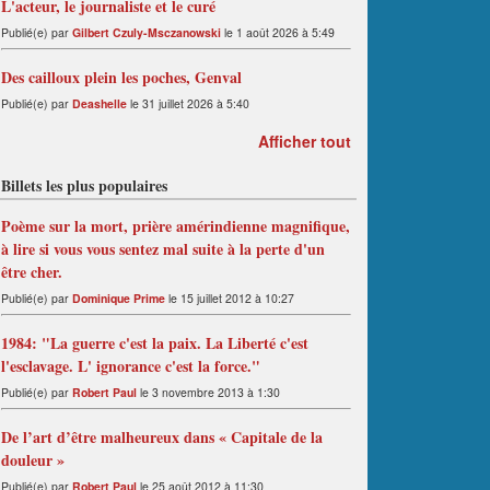
L'acteur, le journaliste et le curé
Publié(e) par
Gilbert Czuly-Msczanowski
le 1 août 2026 à 5:49
Des cailloux plein les poches, Genval
Publié(e) par
Deashelle
le 31 juillet 2026 à 5:40
Afficher tout
Billets les plus populaires
Poème sur la mort, prière amérindienne magnifique,
à lire si vous vous sentez mal suite à la perte d'un
être cher.
Publié(e) par
Dominique Prime
le 15 juillet 2012 à 10:27
1984: "La guerre c'est la paix. La Liberté c'est
l'esclavage. L' ignorance c'est la force."
Publié(e) par
Robert Paul
le 3 novembre 2013 à 1:30
De l’art d’être malheureux dans « Capitale de la
douleur »
Publié(e) par
Robert Paul
le 25 août 2012 à 11:30