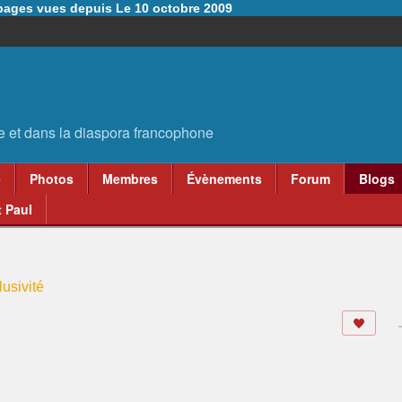
6 pages vues depuis Le 10 octobre 2009
e
Photos
Membres
Évènements
Forum
Blogs
 Paul
usivité