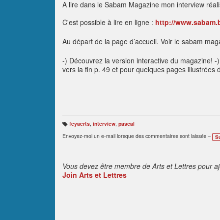
A lire dans le Sabam Magazine mon interview réali
C'est possible à lire en ligne :
http://www.sabam.
Au départ de la page d’accueil. Voir le sabam ma
-) Découvrez la version interactive du magazine! -) 
vers la fin p. 49 et pour quelques pages illustrées
feyaerts
,
interview
,
pascal
B
ali
Envoyez-moi un e-mail lorsque des commentaires sont laissés –
S
s
e
s
:
Vous devez être membre de Arts et Lettres pour a
Join Arts et Lettres