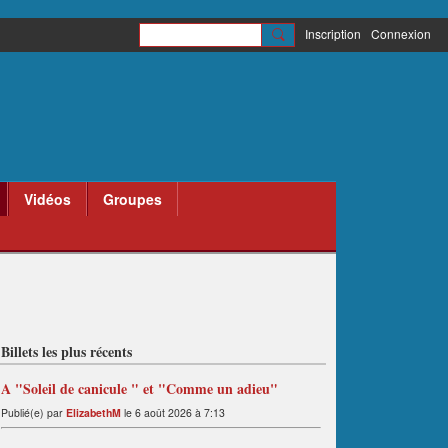
Inscription
Connexion
Vidéos
Groupes
Billets les plus récents
A "Soleil de canicule " et "Comme un adieu"
Publié(e) par
ElizabethM
le 6 août 2026 à 7:13