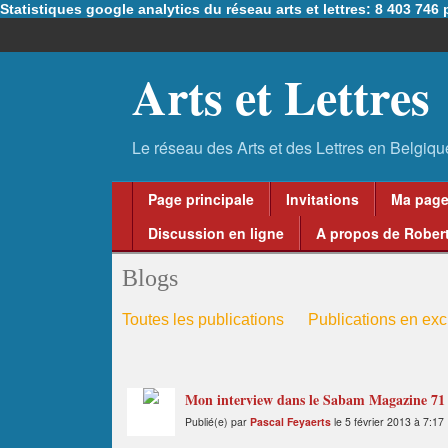
Statistiques google analytics du réseau arts et lettres: 8 403 74
Arts et Lettres
Page principale
Invitations
Ma pag
Discussion en ligne
A propos de Robert
Blogs
Toutes les publications
Publications en excl
Mon interview dans le Sabam Magazine 71
Publié(e) par
Pascal Feyaerts
le 5 février 2013 à 7:17