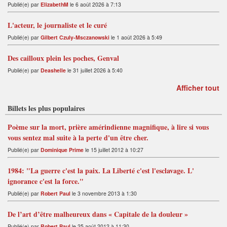
Publié(e) par
ElizabethM
le 6 août 2026 à 7:13
L'acteur, le journaliste et le curé
Publié(e) par
Gilbert Czuly-Msczanowski
le 1 août 2026 à 5:49
Des cailloux plein les poches, Genval
Publié(e) par
Deashelle
le 31 juillet 2026 à 5:40
Afficher tout
Billets les plus populaires
Poème sur la mort, prière amérindienne magnifique, à lire si vous
vous sentez mal suite à la perte d'un être cher.
Publié(e) par
Dominique Prime
le 15 juillet 2012 à 10:27
1984: "La guerre c'est la paix. La Liberté c'est l'esclavage. L'
ignorance c'est la force."
Publié(e) par
Robert Paul
le 3 novembre 2013 à 1:30
De l’art d’être malheureux dans « Capitale de la douleur »
Publié(e) par
Robert Paul
le 25 août 2012 à 11:30