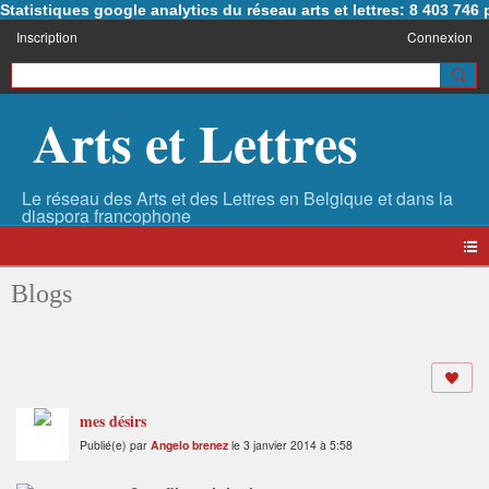
Statistiques google analytics du réseau arts et lettres: 8 403 74
Inscription
Connexion
Arts et Lettres
Blogs
mes désirs
Publié(e) par
Angelo brenez
le 3 janvier 2014 à 5:58