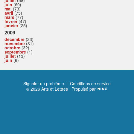
juillet
(58)
juin
(60)
mai
(73)
avril
(75)
mars
(77)
février
(47)
janvier
(25)
2009
décembre
(23)
novembre
(31)
octobre
(32)
septembre
(1)
juillet
(13)
juin
(6)
Signaler un problème
|
Conditions de service
© 2026 Arts et Lettres
Propulsé par