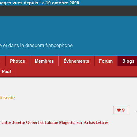
6 pages vues depuis Le 10 octobre 2009
e
Photos
Membres
Évènements
Forum
Blogs
 Paul
usivité
9
e entre Josette Gobert et Liliane Magotte, sur Arts&Lettres