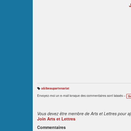
a&lbeaupartenariat
B
ali
Envoyez-moi un e-mail lorsque des commentaires sont laissés –
S
s
e
s
:
Vous devez être membre de Arts et Lettres pour a
Join Arts et Lettres
Commentaires