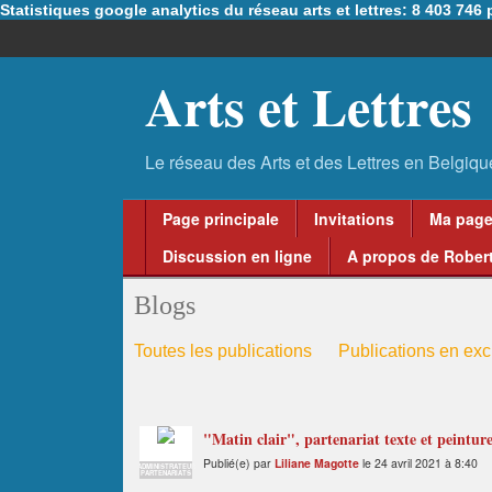
Statistiques google analytics du réseau arts et lettres: 8 403 74
Arts et Lettres
Page principale
Invitations
Ma pag
Discussion en ligne
A propos de Robert
Blogs
Toutes les publications
Publications en excl
"Matin clair", partenariat texte et peintur
Publié(e) par
Liliane Magotte
le 24 avril 2021 à 8:40
ADMINISTRATEUR
PARTENARIATS