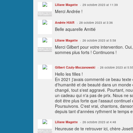
Liliane Magotte
29 octobre 2023 at 11:39
Merci Andrée !
ADMINISTRATEUR
PARTENARIATS
Andrée HIAR
28 octobre 2023 at 3:36
Belle aquarelle Amitié
Liliane Magotte
26 octobre 2023 at 5:58
Merci Gilbert pour votre intervention. Ou
ADMINISTRATEUR
PARTENARIATS
sommes plus forts ! Continuons !
Gilbert Czuly-Msczanowski
26 octobre 2023 at 5:5
Hello les filles !
En 2021 j'avais commenté ce beau texte et
d'humanité et de beauté dans un monde de
changé, tout s'est aggravé. Pourtant, no
un cadeau qui n'a pas de prix. Nous ne s
doit être plus forte que l'assaut continue
Poursuivons. C'est vrai, chantons, dansons
depuis tant d'années rythment le temps et 
Liliane Magotte
26 octobre 2023 at 4:48
Heureuse de te retrouver ici, chère Joset
ADMINISTRATEUR
PARTENARIATS