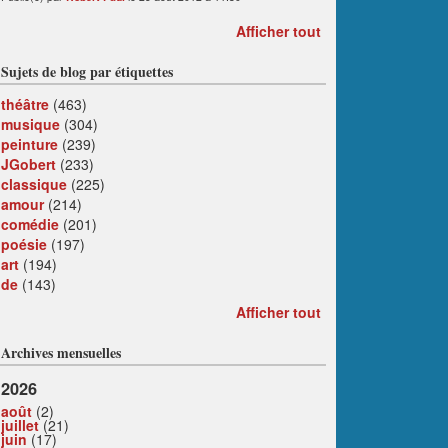
Afficher tout
Sujets de blog par étiquettes
théâtre
(463)
musique
(304)
peinture
(239)
JGobert
(233)
classique
(225)
amour
(214)
comédie
(201)
poésie
(197)
art
(194)
de
(143)
Afficher tout
Archives mensuelles
2026
août
(2)
juillet
(21)
juin
(17)