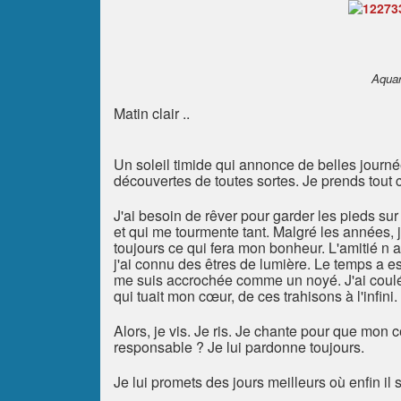
Aquar
Matin clair ..
Un soleil timide qui annonce de belles journée
découvertes de toutes sortes. Je prends tou
J'ai besoin de rêver pour garder les pieds sur 
et qui me tourmente tant. Malgré les années,
toujours ce qui fera mon bonheur. L'amitié n
j'ai connu des êtres de lumière. Le temps a 
me suis accrochée comme un noyé. J'ai coulé.
qui tuait mon cœur, de ces trahisons à l'infini.
Alors, je vis. Je ris. Je chante pour que mon c
responsable ? Je lui pardonne toujours.
Je lui promets des jours meilleurs où enfin il