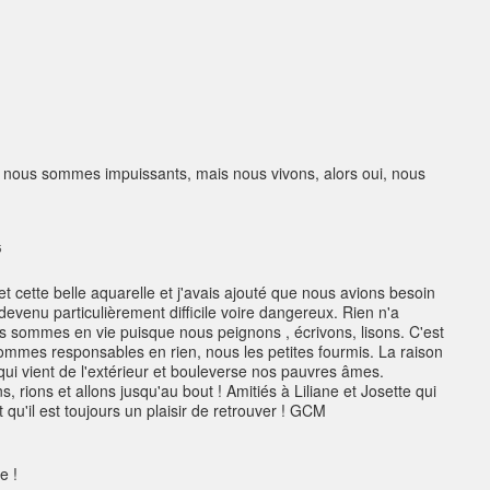
i, nous sommes impuissants, mais nous vivons, alors oui, nous
5
 cette belle aquarelle et j'avais ajouté que nous avions besoin
venu particulièrement difficile voire dangereux. Rien n'a
us sommes en vie puisque nous peignons , écrivons, lisons. C'est
ommes responsables en rien, nous les petites fourmis. La raison
l qui vient de l'extérieur et bouleverse nos pauvres âmes.
, rions et allons jusqu'au bout ! Amitiés à Liliane et Josette qui
qu'il est toujours un plaisir de retrouver ! GCM
te !