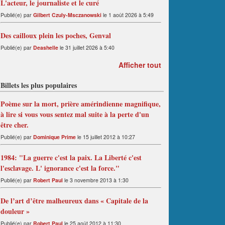
L'acteur, le journaliste et le curé
Publié(e) par
Gilbert Czuly-Msczanowski
le 1 août 2026 à 5:49
Des cailloux plein les poches, Genval
Publié(e) par
Deashelle
le 31 juillet 2026 à 5:40
Afficher tout
Billets les plus populaires
Poème sur la mort, prière amérindienne magnifique,
à lire si vous vous sentez mal suite à la perte d'un
être cher.
Publié(e) par
Dominique Prime
le 15 juillet 2012 à 10:27
1984: "La guerre c'est la paix. La Liberté c'est
l'esclavage. L' ignorance c'est la force."
Publié(e) par
Robert Paul
le 3 novembre 2013 à 1:30
De l’art d’être malheureux dans « Capitale de la
douleur »
Publié(e) par
Robert Paul
le 25 août 2012 à 11:30