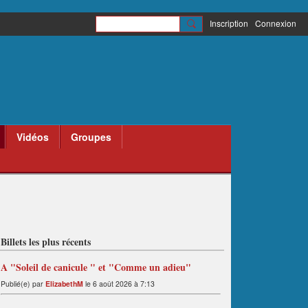
Inscription
Connexion
Vidéos
Groupes
Billets les plus récents
A "Soleil de canicule " et "Comme un adieu"
Publié(e) par
ElizabethM
le 6 août 2026 à 7:13