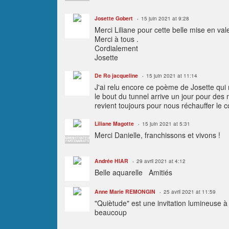
Josette Gobert
15 juin 2021 at 9:28
Merci Liliane pour cette belle mise en val
Merci à tous .
Cordialement
Josette
De Ro jacqueline
15 juin 2021 at 11:14
J'ai relu encore ce poème de Josette qui r
le bout du tunnel arrive un jour pour des m
revient toujours pour nous réchauffer le 
Liliane Magotte
15 juin 2021 at 5:31
Merci Danielle, franchissons et vivons !
ADMINISTRATEUR
PARTENARIATS
Andrée HIAR
29 avril 2021 at 4:12
Belle aquarelle Amitiés
Anne Marie REMONGIN
25 avril 2021 at 11:59
"Quiètude" est une invitation lumineuse à l
beaucoup