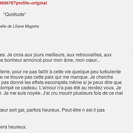
"Quiétude"
elle de Liliane Magotte
s. Je crois aux jours meilleurs, aux retrouvailles, aux
t ce bonheur annoncé pour mon âme, mon cœur...
terre, pour ne pas faillir à cette vie quelque peu turbulente
 je ne trouve pas cette paix qui me manque. Je cherche
 a pas donné les effets escomptés même si je peux dire que
estompé ce cadeau. L'amour n'a pas été au rendez vous. Je
 Je me suis noyée. J'ai cru mourir plusieurs fois de ce mal
œur soit gai, parfois heureux. Peut-être n est il pas
 sera heureux.