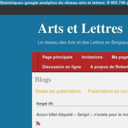
Statistiques google analytics du réseau arts et lettres: 8 403 74
Arts et Lettres
Page principale
Invitations
Ma pag
Discussion en ligne
A propos de Robert
Blogs
Toutes les publications
Publications en excl
Sergoï (0)
Aucun billet étiqueté « Sergoï » n'existe pour le m
R