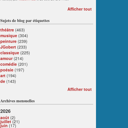
Afficher tout
Sujets de blog par étiquettes
théâtre
(463)
musique
(304)
peinture
(239)
JGobert
(233)
classique
(225)
amour
(214)
comédie
(201)
poésie
(197)
art
(194)
de
(143)
Afficher tout
Archives mensuelles
2026
août
(2)
juillet
(21)
juin
(17)