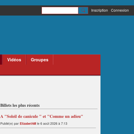
Inscription
Connexion
Vidéos
Groupes
Billets les plus récents
A "Soleil de canicule " et "Comme un adieu"
Publié(e) par
ElizabethM
le 6 août 2026 à 7:13