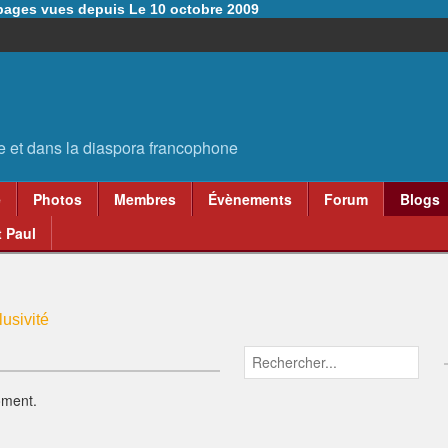
6 pages vues depuis Le 10 octobre 2009
e
Photos
Membres
Évènements
Forum
Blogs
 Paul
usivité
oment.