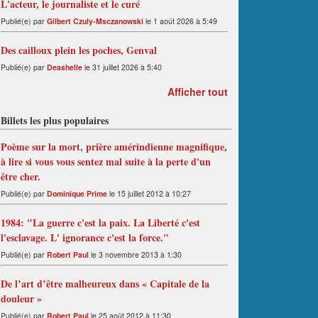
L'acteur, le journaliste et le curé
Publié(e) par
Gilbert Czuly-Msczanowski
le 1 août 2026 à 5:49
Des cailloux plein les poches, Genval
Publié(e) par
Deashelle
le 31 juillet 2026 à 5:40
Afficher tout
Billets les plus populaires
Poème sur la mort, prière amérindienne magnifique,
à lire si vous vous sentez mal suite à la perte d'un
être cher.
Publié(e) par
Dominique Prime
le 15 juillet 2012 à 10:27
1984: "La guerre c'est la paix. La Liberté c'est
l'esclavage. L' ignorance c'est la force."
Publié(e) par
Robert Paul
le 3 novembre 2013 à 1:30
De l’art d’être malheureux dans « Capitale de la
douleur »
Publié(e) par
Robert Paul
le 25 août 2012 à 11:30