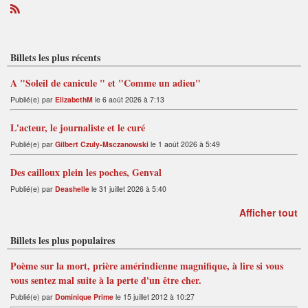
R
S
S
Billets les plus récents
A "Soleil de canicule " et "Comme un adieu"
Publié(e) par
ElizabethM
le 6 août 2026 à 7:13
L'acteur, le journaliste et le curé
Publié(e) par
Gilbert Czuly-Msczanowski
le 1 août 2026 à 5:49
Des cailloux plein les poches, Genval
Publié(e) par
Deashelle
le 31 juillet 2026 à 5:40
Afficher tout
Billets les plus populaires
Poème sur la mort, prière amérindienne magnifique, à lire si vous
vous sentez mal suite à la perte d'un être cher.
Publié(e) par
Dominique Prime
le 15 juillet 2012 à 10:27