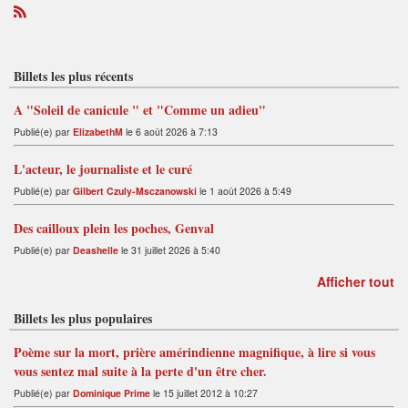
R
S
S
Billets les plus récents
A "Soleil de canicule " et "Comme un adieu"
Publié(e) par
ElizabethM
le 6 août 2026 à 7:13
L'acteur, le journaliste et le curé
Publié(e) par
Gilbert Czuly-Msczanowski
le 1 août 2026 à 5:49
Des cailloux plein les poches, Genval
Publié(e) par
Deashelle
le 31 juillet 2026 à 5:40
Afficher tout
Billets les plus populaires
Poème sur la mort, prière amérindienne magnifique, à lire si vous
vous sentez mal suite à la perte d'un être cher.
Publié(e) par
Dominique Prime
le 15 juillet 2012 à 10:27