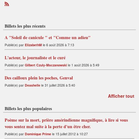
R
S
S
Billets les plus récents
A "Soleil de canicule " et "Comme un adieu"
Publié(e) par
ElizabethM
le 6 août 2026 à 7:13
L'acteur, le journaliste et le curé
Publié(e) par
Gilbert Czuly-Msczanowski
le 1 août 2026 à 5:49
Des cailloux plein les poches, Genval
Publié(e) par
Deashelle
le 31 juillet 2026 à 5:40
Afficher tout
Billets les plus populaires
Poème sur la mort, prière amérindienne magnifique, à lire si vous
vous sentez mal suite à la perte d'un être cher.
Publié(e) par
Dominique Prime
le 15 juillet 2012 à 10:27