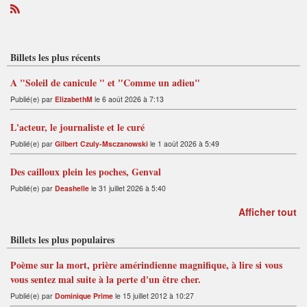
R
S
S
Billets les plus récents
A "Soleil de canicule " et "Comme un adieu"
Publié(e) par
ElizabethM
le 6 août 2026 à 7:13
L'acteur, le journaliste et le curé
Publié(e) par
Gilbert Czuly-Msczanowski
le 1 août 2026 à 5:49
Des cailloux plein les poches, Genval
Publié(e) par
Deashelle
le 31 juillet 2026 à 5:40
Afficher tout
Billets les plus populaires
Poème sur la mort, prière amérindienne magnifique, à lire si vous
vous sentez mal suite à la perte d'un être cher.
Publié(e) par
Dominique Prime
le 15 juillet 2012 à 10:27