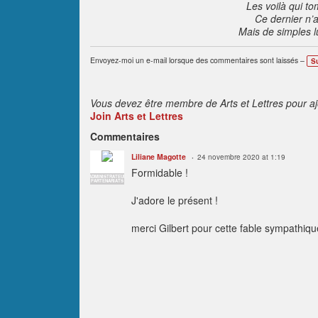
Les voilà qui t
Ce dernier n’a 
Mais de simples l
Envoyez-moi un e-mail lorsque des commentaires sont laissés –
S
Vous devez être membre de Arts et Lettres pour a
Join Arts et Lettres
Commentaires
Liliane Magotte
24 novembre 2020 at 1:19
Formidable !
ADMINISTRATEUR
PARTENARIATS
J'adore le présent !
merci Gilbert pour cette fable sympathiqu