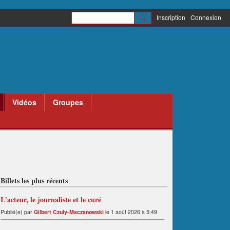
Inscription
Connexion
Vidéos
Groupes
Billets les plus récents
L'acteur, le journaliste et le curé
Publié(e) par
Gilbert Czuly-Msczanowski
le 1 août 2026 à 5:49