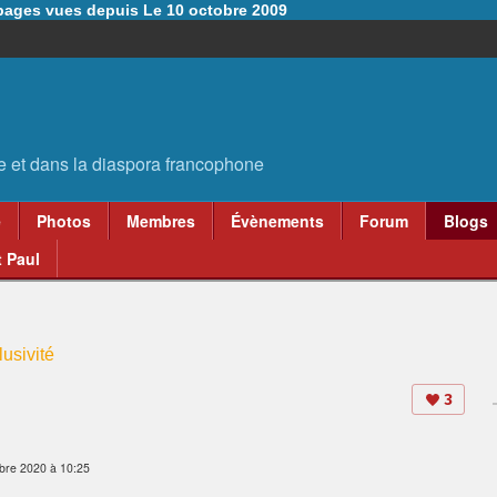
6 pages vues depuis Le 10 octobre 2009
e
Photos
Membres
Évènements
Forum
Blogs
 Paul
usivité
3
bre 2020 à 10:25