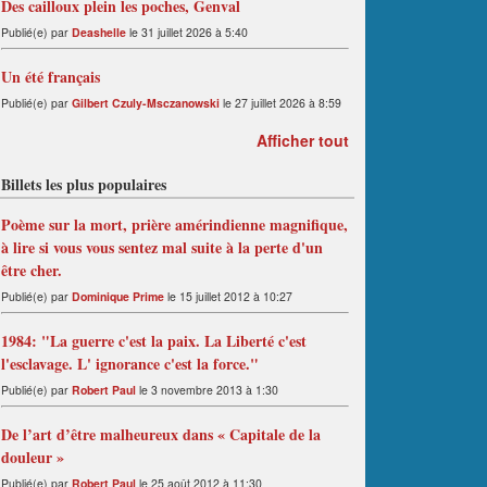
Des cailloux plein les poches, Genval
Publié(e) par
Deashelle
le 31 juillet 2026 à 5:40
Un été français
Publié(e) par
Gilbert Czuly-Msczanowski
le 27 juillet 2026 à 8:59
Afficher tout
Billets les plus populaires
Poème sur la mort, prière amérindienne magnifique,
à lire si vous vous sentez mal suite à la perte d'un
être cher.
Publié(e) par
Dominique Prime
le 15 juillet 2012 à 10:27
1984: "La guerre c'est la paix. La Liberté c'est
l'esclavage. L' ignorance c'est la force."
Publié(e) par
Robert Paul
le 3 novembre 2013 à 1:30
De l’art d’être malheureux dans « Capitale de la
douleur »
Publié(e) par
Robert Paul
le 25 août 2012 à 11:30