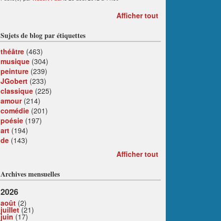
Afficher tout
Sujets de blog par étiquettes
théâtre
(463)
musique
(304)
peinture
(239)
JGobert
(233)
classique
(225)
amour
(214)
comédie
(201)
poésie
(197)
art
(194)
de
(143)
Afficher tout
Archives mensuelles
2026
août
(2)
juillet
(21)
juin
(17)