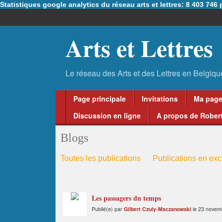
Statistiques google analytics du réseau arts et lettres: 8 403 74
Arts et Lettres
Page principale
Invitations
Ma pag
Discussion en ligne
A propos de Robert
Blogs
Toutes les publications
Publications en excl
Les passagers du temps
Publié(e) par
Gilbert Czuly-Msczanowski
le 23 novem