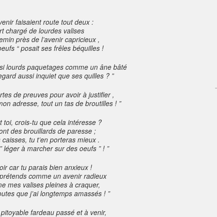
venir faisaient route tout deux :
rt chargé de lourdes valises
emin près de l’avenir capricieux ,
eufs “ posait ses frêles béquilles !
e si lourds paquetages comme un âne bâté
egard aussi inquiet que ses quilles ? ”
ortes de preuves pour avoir à justifier ,
mon adresse, tout un tas de broutilles ! ”
t toi, crois-tu que cela intéresse ?
ont des brouillards de paresse ;
 caisses, tu t’en porteras mieux .
 léger à marcher sur des oeufs ” ! ”
 voir car tu parais bien anxieux !
 prétends comme un avenir radieux
 mes valises pleines à craquer,
utes que j’ai longtemps amassés ! ”
 pitoyable fardeau passé et à venir,