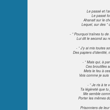
Le passé et l’a
Le passé fo
Ahanait sur le ch
Lequel, sur des ” o
- ” Pourquoi traînes tu d
Lui dit le second au r
- ” J’y ai mis toutes s
Des papiers d’identité, 
- ” Mais qui, à par
Ces broutilles s
Mets le feu à ces
Vois comme je suis ”
- ” Je ris à te
Ta légèreté que tu
Me semble comme
Porter les mêmes do
Prisonniers de leur