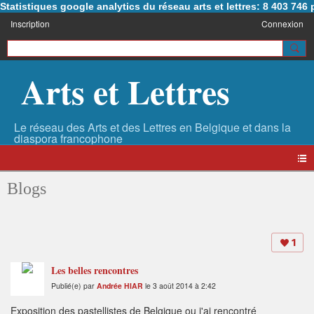
Statistiques google analytics du réseau arts et lettres: 8 403 74
Inscription
Connexion
Arts et Lettres
Blogs
1
Les belles rencontres
Publié(e) par
Andrée HIAR
le 3 août 2014 à 2:42
Exposition des pastellistes de Belgique ou j'ai rencontré