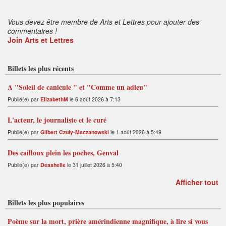
s
:
Vous devez être membre de Arts et Lettres pour ajouter des
commentaires !
Join Arts et Lettres
Billets les plus récents
A "Soleil de canicule " et "Comme un adieu"
Publié(e) par
ElizabethM
le 6 août 2026 à 7:13
L'acteur, le journaliste et le curé
Publié(e) par
Gilbert Czuly-Msczanowski
le 1 août 2026 à 5:49
Des cailloux plein les poches, Genval
Publié(e) par
Deashelle
le 31 juillet 2026 à 5:40
Afficher tout
Billets les plus populaires
Poème sur la mort, prière amérindienne magnifique, à lire si vous