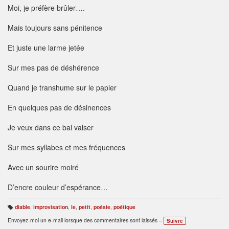
Moi, je préfère brûler….
Mais toujours sans pénitence
Et juste une larme jetée
Sur mes pas de déshérence
Quand je transhume sur le papier
En quelques pas de désinences
Je veux dans ce bal valser
Sur mes syllabes et mes fréquences
Avec un sourire moiré
D’encre couleur d’espérance…
diable
,
improvisation
,
le
,
petit
,
poésie
,
poétique
B
ali
Envoyez-moi un e-mail lorsque des commentaires sont laissés –
Suivre
s
e