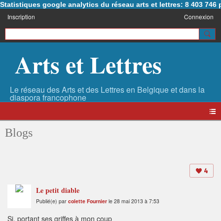
Statistiques google analytics du réseau arts et lettres: 8 403 74
Inscription
Connexion
Arts et Lettres
Blogs
4
Le petit diable
Publié(e) par
colette Fournier
le 28 mai 2013 à 7:53
Si, portant ses griffes à mon coup