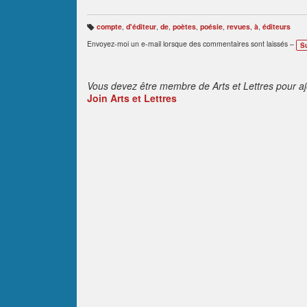
compte
,
d'éditeur
,
de
,
poètes
,
poésie
,
revues
,
à
,
éditeurs
B
ali
Envoyez-moi un e-mail lorsque des commentaires sont laissés –
S
s
e
s
:
Vous devez être membre de Arts et Lettres pour a
Join Arts et Lettres