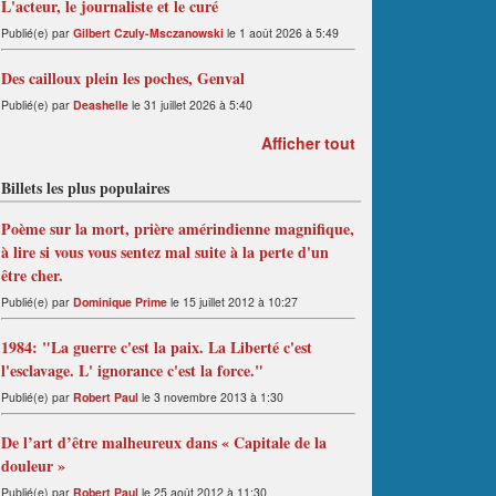
L'acteur, le journaliste et le curé
Publié(e) par
Gilbert Czuly-Msczanowski
le 1 août 2026 à 5:49
Des cailloux plein les poches, Genval
Publié(e) par
Deashelle
le 31 juillet 2026 à 5:40
Afficher tout
Billets les plus populaires
Poème sur la mort, prière amérindienne magnifique,
à lire si vous vous sentez mal suite à la perte d'un
être cher.
Publié(e) par
Dominique Prime
le 15 juillet 2012 à 10:27
1984: "La guerre c'est la paix. La Liberté c'est
l'esclavage. L' ignorance c'est la force."
Publié(e) par
Robert Paul
le 3 novembre 2013 à 1:30
De l’art d’être malheureux dans « Capitale de la
douleur »
Publié(e) par
Robert Paul
le 25 août 2012 à 11:30