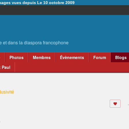
6 pages vues depuis Le 10 octobre 2009
e
Photos
Membres
Évènements
Forum
Blogs
 Paul
usivité
5