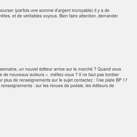
urser (parfois une somme d’argent incroyable) il y a de
tes, et de véritables voyous. Bien faire attention, demander
e semaine, un nouvel éditeur arrive sur le marché ? Quand vous
de nouveaux auteurs « méfiez-vous ? Il ne faut pas tomber
r plus de renseignements sur le sujet contactez : l’oie plate BP 17
enseignements : sur les revues de poésie, les éditeurs de