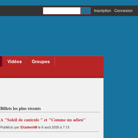
Inscription
Connexion
Vidéos
Groupes
Billets les plus récents
A "Soleil de canicule " et "Comme un adieu"
Publié(e) par
ElizabethM
le 6 août 2026 à 7:13