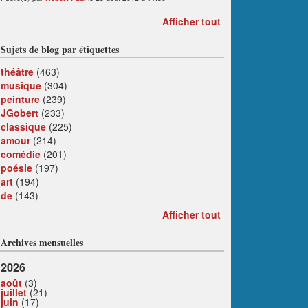
Afficher tout
Sujets de blog par étiquettes
théâtre
(463)
musique
(304)
peinture
(239)
JGobert
(233)
classique
(225)
amour
(214)
comédie
(201)
poésie
(197)
art
(194)
de
(143)
Afficher tout
Archives mensuelles
2026
août
(3)
juillet
(21)
juin
(17)