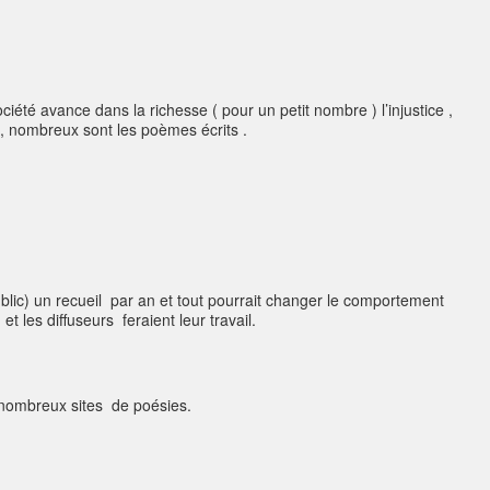
ciété avance dans la richesse ( pour un petit nombre ) l’injustice ,
 , nombreux sont les poèmes écrits .
ublic) un recueil par an et tout pourrait changer le comportement
t les diffuseurs feraient leur travail.
e nombreux sites de poésies.