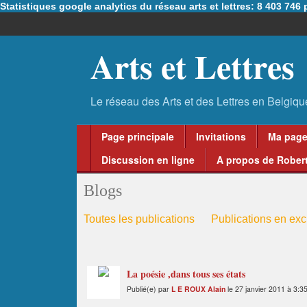
Statistiques google analytics du réseau arts et lettres: 8 403 74
Arts et Lettres
Page principale
Invitations
Ma pag
Discussion en ligne
A propos de Robert
Blogs
Toutes les publications
Publications en excl
La poésie ,dans tous ses états
Publié(e) par
L E ROUX Alain
le 27 janvier 2011 à 3:3