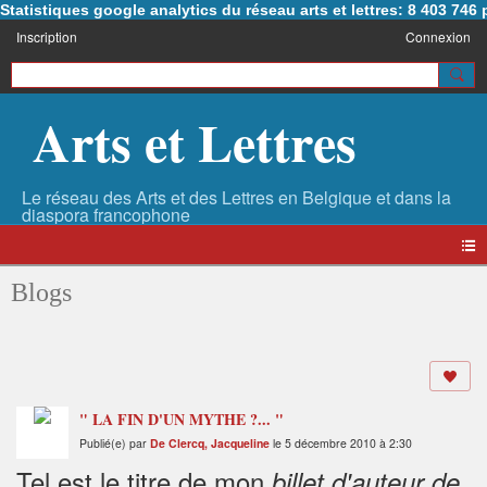
Statistiques google analytics du réseau arts et lettres: 8 403 74
Inscription
Connexion
Arts et Lettres
Blogs
" LA FIN D'UN MYTHE ?... "
Publié(e) par
De Clercq, Jacqueline
le 5 décembre 2010 à 2:30
Tel est le titre de mon
billet d'auteur de