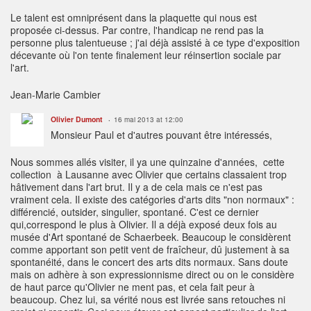
Le talent est omniprésent dans la plaquette qui nous est
proposée ci-dessus. Par contre, l'handicap ne rend pas la
personne plus talentueuse ; j'ai déjà assisté à ce type d'exposition
décevante où l'on tente finalement leur réinsertion sociale par
l'art.
Jean-Marie Cambier
Olivier Dumont
16 mai 2013 at 12:00
Monsieur Paul et d'autres pouvant être intéressés,
Nous sommes allés visiter, il ya une quinzaine d'années, cette
collection à Lausanne avec Olivier que certains classaient trop
hâtivement dans l'art brut. Il y a de cela mais ce n'est pas
vraiment cela. Il existe des catégories d'arts dits "non normaux" :
différencié, outsider, singulier, spontané. C'est ce dernier
qui,correspond le plus à Olivier. Il a déjà exposé deux fois au
musée d'Art spontané de Schaerbeek. Beaucoup le considèrent
comme apportant son petit vent de fraîcheur, dû justement à sa
spontanéité, dans le concert des arts dits normaux. Sans doute
mais on adhère à son expressionnisme direct ou on le considère
de haut parce qu'Olivier ne ment pas, et cela fait peur à
beaucoup. Chez lui, sa vérité nous est livrée sans retouches ni