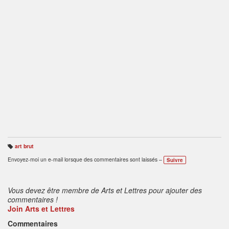
art brut
B
ali
Envoyez-moi un e-mail lorsque des commentaires sont laissés –
Suivre
s
e
s
:
Vous devez être membre de Arts et Lettres pour ajouter des
commentaires !
Join Arts et Lettres
Commentaires