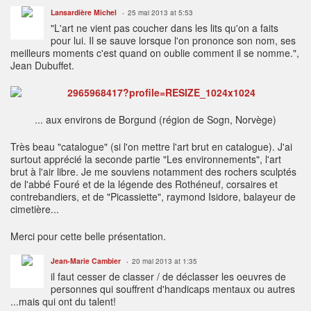
Lansardière Michel
25 mai 2013 at 5:53
"L'art ne vient pas coucher dans les lits qu'on a faits
pour lui. Il se sauve lorsque l'on prononce son nom, ses
meilleurs moments c'est quand on oublie comment il se nomme.",
Jean Dubuffet.
... aux environs de Borgund (région de Sogn, Norvège)
Très beau "catalogue" (si l'on mettre l'art brut en catalogue). J'ai
surtout apprécié la seconde partie "Les environnements", l'art
brut à l'air libre. Je me souviens notamment des rochers sculptés
de l'abbé Fouré et de la légende des Rothéneuf, corsaires et
contrebandiers, et de "Picassiette", raymond Isidore, balayeur de
cimetière...
Merci pour cette belle présentation.
Jean-Marie Cambier
20 mai 2013 at 1:35
il faut cesser de classer / de déclasser les oeuvres de
personnes qui souffrent d'handicaps mentaux ou autres
...mais qui ont du talent!