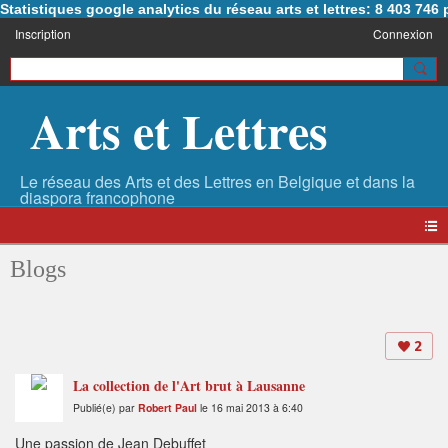
Statistiques google analytics du réseau arts et lettres: 8 403 74
Inscription
Connexion
Arts et Lettres
Blogs
2
La collection de l'Art brut à Lausanne
Publié(e) par
Robert Paul
le 16 mai 2013 à 6:40
Une passion de Jean Debuffet