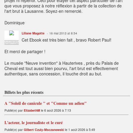
projet ni repentir. Ceci pour étayer cet aspect particulier de l'art
que vous proposez à notre réflexion à partir de la collection de
l'art brut à Lausanne. Soyez-en remercié.
Dominique
Liliane Magotte
16 mai 2013 at 8:54
Cet Ebook est très bien fait , bravo Robert Paul!
ADMINISTRATEUR
PARTENARIATS
Et merci de partager !
Le musée "Neuve invention" à Hauterives , près du Palais de
Cheval est tout aussi bien pourvu, l'art brut est effectivement
authentique, sans concession, il touche droit au but.
Billets les plus récents
A "Soleil de canicule " et "Comme un adieu"
Publié(e) par
ElizabethM
le 6 août 2026 à 7:13
L'acteur, le journaliste et le curé
Publié(e) par
Gilbert Czuly-Msczanowski
le 1 août 2026 à 5:49