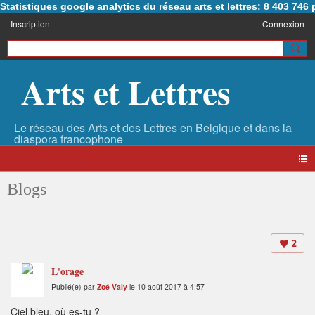
Statistiques google analytics du réseau arts et lettres: 8 403 74
Inscription
Connexion
Arts et Lettres
Blogs
2
L'orage
Publié(e) par
Zoé Valy
le 10 août 2017 à 4:57
Ciel bleu, où es-tu ?