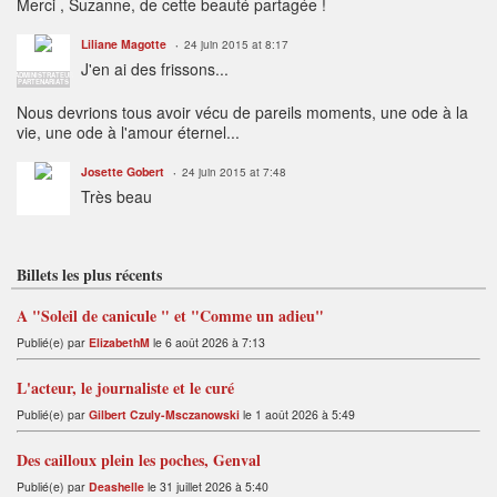
Merci , Suzanne, de cette beauté partagée !
Liliane Magotte
24 juin 2015 at 8:17
J'en ai des frissons...
ADMINISTRATEUR
PARTENARIATS
Nous devrions tous avoir vécu de pareils moments, une ode à la
vie, une ode à l'amour éternel...
Josette Gobert
24 juin 2015 at 7:48
Très beau
Billets les plus récents
A "Soleil de canicule " et "Comme un adieu"
Publié(e) par
ElizabethM
le 6 août 2026 à 7:13
L'acteur, le journaliste et le curé
Publié(e) par
Gilbert Czuly-Msczanowski
le 1 août 2026 à 5:49
Des cailloux plein les poches, Genval
Publié(e) par
Deashelle
le 31 juillet 2026 à 5:40