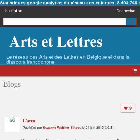
Statistiques google analytics du réseau arts et lettres: 8 403 74
Inscription
Connexion
Arts et Lettres
Blogs
9
L'aveu
Publié(e) par
Suzanne Walther-Siksou
le 24 juin 2015 à 9:31